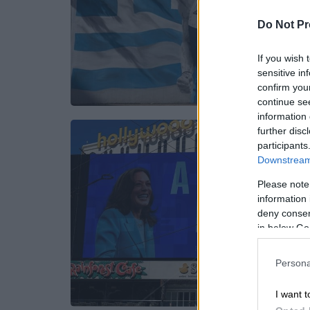
Do Not Pr
If you wish 
sensitive in
confirm you
continue se
information 
further disc
participants
Downstream 
Please note
information 
deny consent
in below Go
Persona
I want t