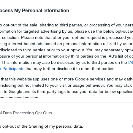
Θεσσαλονίκης
ocess My Personal Information
Κε
Πρόκειται για δημιουργία του
Κ
καλλιτέχνη Μάριου Σιμόπουλου
to opt-out of the sale, sharing to third parties, or processing of your per
0
formation for targeted advertising by us, please use the below opt-out s
r selection. Please note that after your opt-out request is processed y
eing interest-based ads based on personal information utilized by us or
disclosed to third parties prior to your opt-out. You may separately opt-
losure of your personal information by third parties on the IAB’s list of
Κόσμος
|
25.08.2024 03:01
Ώρ
. This information may also be disclosed by us to third parties on the
IA
ΗΠΑ: Η προεκλογική αφίσα της
Ό
Participants
that may further disclose it to other third parties.
Κάμαλα Χάρις δια χειρός Σέπαρντ
ε
 that this website/app uses one or more Google services and may gath
Φέιρι
including but not limited to your visit or usage behaviour. You may click 
 to Google and its third-party tags to use your data for below specifi
Η αφίσα είναι εμπνευσμένη από το
ogle consent section.
σύνθημα της εκστρατείας της
Ώρ
υποψήφιας των Δημοκρατικών «Δε
Ώ
l Data Processing Opt Outs
γυρνάμε πίσω»
o opt-out of the Sharing of my personal data.