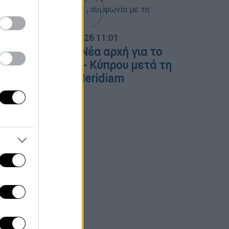
α Ελλάδος...
|
06.08.2026 11:01
. Παπασταύρου: Νέα αρχή για το
αλώδιο Ελλάδας - Κύπρου μετά τη
υμφωνία με τη Meridiam