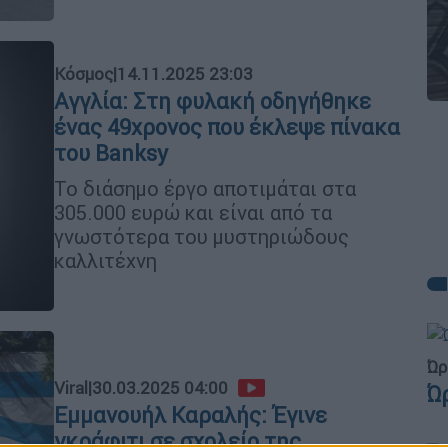
Κόσμος
|
14.11.2025 23:03
Αγγλία: Στη φυλακή οδηγήθηκε
ένας 49χρονος που έκλεψε πίνακα
του Banksy
Το διάσημο έργο αποτιμάται στα
305.000 ευρώ και είναι από τα
γνωστότερα του μυστηριώδους
καλλιτέχνη
Ώρ
Viral
|
30.03.2025 04:00
Ώ
Εμμανουήλ Καραλής: Έγινε
γκράφιτι σε σχολείο της