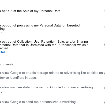
In
o opt-out of the Sale of my Personal Data.
Αθλητισμός
|
14.08.2024 22:17
In
Ώρ
Σάλος στην Ιταλία για ρατσιστικό
Σ
βανδαλισμό γκράφιτι της μαύρης
to opt-out of processing my Personal Data for Targeted
ing.
κ
ολυμπιονίκη του βόλεϊ, Πάολα
In
σ
Εγκόνου
o opt-out of Collection, Use, Retention, Sale, and/or Sharing
ersonal Data that Is Unrelated with the Purposes for which it
Εβαψαν με ροζ σπρέι το σώμα της και
lected.
τη φράση «stop racism»
Out
consents
o allow Google to enable storage related to advertising like cookies on
evice identifiers in apps.
Ελλάδα
|
12.07.2024 08:51
«Δήμαρχε, χάλασε ο τοίχος» - Οι
o allow my user data to be sent to Google for online advertising
s.
γκραφιτάδες της Θεσσαλονίκης
ξαναβάφουν ό,τι καθαρίζει ο
to allow Google to send me personalized advertising.