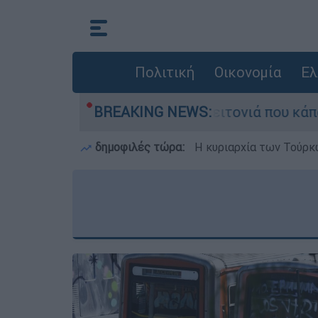
Πολιτική
Οικονομία
Ελ
εγάλη φωτιά τη γειτονιά που κάποτε τους έδιω
BREAKING NEWS:
δημοφιλές τώρα:
Η κυριαρχία των Τούρκω