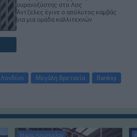
ουρανοξύστης στο Λος
Άντζελες έγινε ο απόλυτος καμβάς
για μια ομάδα καλλιτεχνών
Λονδίνο
Μεγάλη Βρετανία
Banksy
Μαρία Λιλιοπούλου
Κ