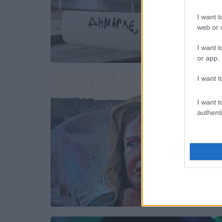
I want t
web or d
I want t
or app.
I want t
I want t
authenti