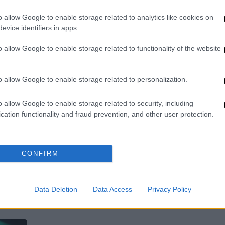
δήμος
o allow Google to enable storage related to analytics like cookies on
Δεν τον άφησαν καθαρό ούτε 12
evice identifiers in apps.
ώρες...
o allow Google to enable storage related to functionality of the website
o allow Google to enable storage related to personalization.
Πολιτισμός
|
17.06.2024 16:18
o allow Google to enable storage related to security, including
Γκράφιτι με τη Μαρία Καβογιάννη
cation functionality and fraud prevention, and other user protection.
στέλνει ηχηρό μήνυμα κατά της
έμφυλης βίας
Ενα ηχυρό μήνυμα για όλες τις
CONFIRM
γυναίκες που είναι καθημερινά
θύματα
Data Deletion
Data Access
Privacy Policy