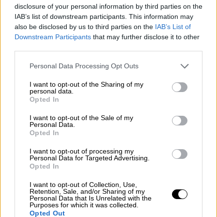
ΕΒΕΘ: Δωρεά 300.000 ευρώ σε τρία
disclosure of your personal information by third parties on the
νοσοκομεία της Θεσσαλονίκης
IAB’s list of downstream participants. This information may
also be disclosed by us to third parties on the
IAB’s List of
Πρόκειται για το ΑΧΕΠΑ, το Ιπποκράτειο και
Downstream Participants
that may further disclose it to other
το Παπανικολάου
third parties.
Please note that this website/app uses one or more Google
Personal Data Processing Opt Outs
services and may gather and store information including but
not limited to your visit or usage behaviour. You may click to
I want to opt-out of the Sharing of my
personal data.
grant or deny consent to Google and its third-party tags to
Opted In
use your data for below specified purposes in below Google
consent section.
I want to opt-out of the Sale of my
Personal Data.
Opted In
I want to opt-out of processing my
Personal Data for Targeted Advertising.
Opted In
Οικονομία
|
31.03.2020 12:37
I want to opt-out of Collection, Use,
Μασούτης: Θα μοιράσει το 30% των
Retention, Sale, and/or Sharing of my
Personal Data that Is Unrelated with the
καθαρών κερδών στους εργαζομένους
Purposes for which it was collected.
Opted Out