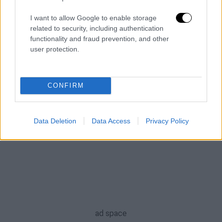
απολυμαντικά και άλλα είδη καθαριότητας -
Εντατικότερες οι απολυμάνσεις στα σούπερ
I want to allow Google to enable storage
μάρκετ
related to security, including authentication
functionality and fraud prevention, and other
ΑΛΛΑ #TAGS
user protection.
σούπερ μάρκετ
ειδήσεις τώρα
Νίκος Ανδρουλάκης
OPEN
CONFIRM
πρεμιέρα
επιχείρηση
Κορονοϊός
Data Deletion
Data Access
Privacy Policy