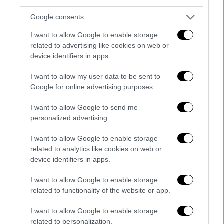
Ως έμπρακτη αναγνώρισης της ουσιαστικής
συμβολής τους στην αντιμετώπιση της
Google consents
κρίσης του κορονοϊού
I want to allow Google to enable storage
related to advertising like cookies on web or
device identifiers in apps.
I want to allow my user data to be sent to
Google for online advertising purposes.
I want to allow Google to send me
personalized advertising.
I want to allow Google to enable storage
related to analytics like cookies on web or
device identifiers in apps.
Ελλάδα
|
28.02.2020 15:40
Σούπερ μάρκετ: «Φρενίτιδα» για τρίτη
I want to allow Google to enable storage
μέρα - Ποια προϊόντα εξαφανίζονται
related to functionality of the website or app.
Υπάρχει επάρκεια προϊόντων στην αγορά,
I want to allow Google to enable storage
ελλείψεις μπορεί να σημειωθούν μόνο στα
related to personalization.