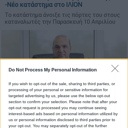
-Νέο κατάστημα στο ΙΛΙΟΝ
Το κατάστημα άνοιξε τις πόρτες του στους
καταναλωτές την Παρασκευή 10 Απριλίου
Do Not Process My Personal Information
If you wish to opt-out of the sale, sharing to third parties, or
processing of your personal or sensitive information for
targeted advertising by us, please use the below opt-out
section to confirm your selection. Please note that after your
opt-out request is processed you may continue seeing
interest-based ads based on personal information utilized by
us or personal information disclosed to third parties prior to
Οικονομία
|
02.04.2020 11:42
your opt-out. You may separately opt-out of the further