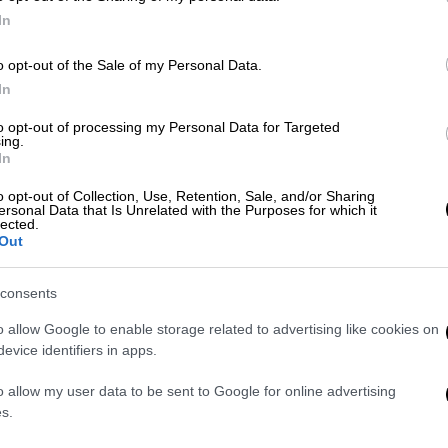
In
o opt-out of the Sale of my Personal Data.
Κε
In
Πολιτική
|
14.01.2026 13:17
Κ
Ο Δήμας ζητά παραίτηση του
to opt-out of processing my Personal Data for Targeted
0
ing.
διοικητή της ΥΠΑ για το μπλακ
In
άουτ στο FIR
o opt-out of Collection, Use, Retention, Sale, and/or Sharing
ersonal Data that Is Unrelated with the Purposes for which it
Την παραίτηση του διοικητή της
lected.
Υπηρεσίας Πολιτικής Αεροπορίας
Out
ΑΠ
αναμένεται να ζητήσει ο υπουργός
Μ
Μεταφορών, Χρίστος Δήμας
consents
Α
o allow Google to enable storage related to advertising like cookies on
evice identifiers in apps.
Ελλάδα
|
05.01.2026 09:10
Σέρρες: Σήμερα η νεκροψία-
o allow my user data to be sent to Google for online advertising
s.
νεκροτομή στον διοικητή της
Πυροσβεστικής - Τα σενάρια που