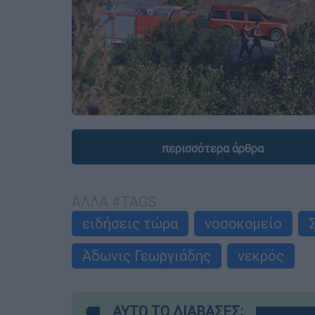
περισσότερα άρθρα
ΑΛΛΑ #TAGS
ειδήσεις τώρα
νοσοκομείο
Άδωνις Γεωργιάδης
νεκρός
ΑΥΤΟ ΤΟ ΔΙΑΒΑΣΕΣ;