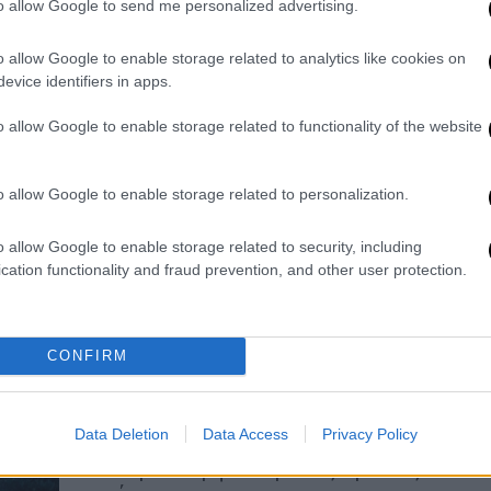
to allow Google to send me personalized advertising.
εξετάζονται
o allow Google to enable storage related to analytics like cookies on
Αποκλείεται το σενάριο
evice identifiers in apps.
εγκληματικής ενέργειας - Στο
μικροσκόπιο υποθερμία ή αυτοχειρία
o allow Google to enable storage related to functionality of the website
για τον 45χρονο διοικητή του
κλιμακίου Άνω Ποροΐων
o allow Google to enable storage related to personalization.
Ελλάδα
|
04.01.2026 09:36
o allow Google to enable storage related to security, including
Αποκαλύψεις για τον νεκρό
cation functionality and fraud prevention, and other user protection.
πυροσβέστη στις Σέρρες: «Είχε
κόψει τις φλέβες του, φορούσε
μόνο μποξεράκι και κάλτσες»
CONFIRM
Το πτώμα του Κωνσταντίνου Γκίνη
βρέθηκε από αγρότη στο όρος
Data Deletion
Data Access
Privacy Policy
Μπέλλες - Πιθανότερο σενάριο η
αυτοχειρία σύμφωνα με τις πρώτες