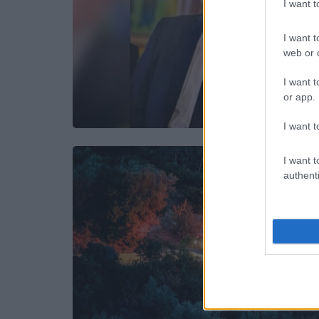
I want 
I want t
web or d
I want t
or app.
I want t
I want t
authenti