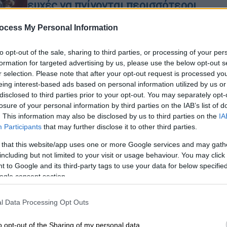
ευχές να πνίγονται περισσότεροι
μετανάστες
ocess My Personal Information
Μόλις λίγες μέρες μετά τον θάνατο
Κε
15 προσφύγων και μεταναστών στη
Κ
to opt-out of the sale, sharing to third parties, or processing of your per
Χίο, κάποιοι επέλεξαν να κάνουν
0
formation for targeted advertising by us, please use the below opt-out s
λίγο... χαβαλέ, λέγοντας πως «έπρεπε
r selection. Please note that after your opt-out request is processed y
να πνιγούνε όλοι»
eing interest-based ads based on personal information utilized by us or
disclosed to third parties prior to your opt-out. You may separately opt-
losure of your personal information by third parties on the IAB’s list of
. This information may also be disclosed by us to third parties on the
IA
ΑΠ
Participants
that may further disclose it to other third parties.
Β
Ελλάδα
|
14.01.2026 13:34
 that this website/app uses one or more Google services and may gath
θ
Παραιτήθηκε ο διοικητής της ΥΠΑ
including but not limited to your visit or usage behaviour. You may click 
μετά το μπλακ άουτ στο FIR -
 to Google and its third-party tags to use your data for below specifi
Ποιος αναλαμβάνει
ogle consent section.
Νωρίτερα, είχε γίνει γνωστό ότι την
Με
l Data Processing Opt Outs
παραίτηση του Γιώργου Σαουνάτσου
Μ
ζήτησε ο υπουργός Μεταφορών
0
o opt-out of the Sharing of my personal data.