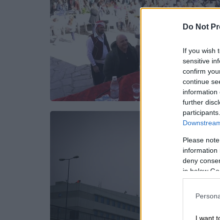
Do Not Pr
If you wish 
sensitive in
confirm you
continue se
information 
further disc
participants
Downstream 
Please note
information 
deny consent
in below Go
Persona
I want t