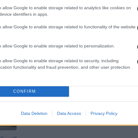
o allow Google to enable storage related to analytics like cookies on
Ποιες θα είναι οι πυρόπληκτες
evice identifiers in apps.
περιοχές στην επιδότηση
o allow Google to enable storage related to functionality of the website
o allow Google to enable storage related to personalization.
Κόσμος
|
27.02.2022 12:36
o allow Google to enable storage related to security, including
cation functionality and fraud prevention, and other user protection.
Εξοπλιστικό πρόγραμμα «μαμούθ»
ύψους 100 δισ. ανακοίνωσε ο
Σολτς για τη Γερμανία
CONFIRM
O ίδιος επεσήμανε πως το πακέτο
κυρώσεων σε βάρος της Ρωσίας θα
είναι άνευ προηγουμένου
Data Deletion
Data Access
Privacy Policy