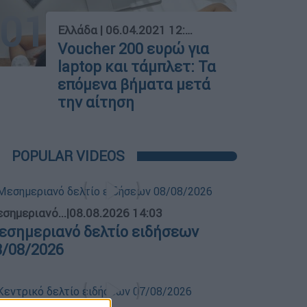
01
Ελλάδα
|
06.04.2021 12:06
Voucher 200 ευρώ για
laptop και τάμπλετ: Τα
επόμενα βήματα μετά
την αίτηση
POPULAR VIDEOS
σημεριανό...
|
08.08.2026 14:03
εσημεριανό δελτίο ειδήσεων
8/08/2026