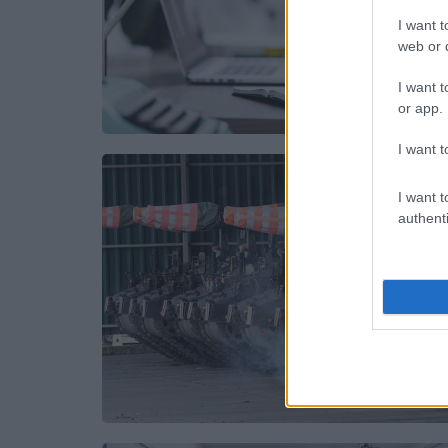
I want t
web or d
I want t
or app.
I want t
I want t
authenti