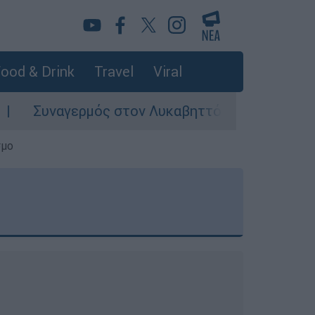
ood & Drink
Travel
Viral
ς στον Λυκαβηττό: Σορός σε προχωρημένη σήψη
σμο