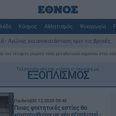
λάδα
Κόσμος
Αθλητισμός
Ψυχαγωγία
F
 αποκατάσταση πριν τις βροχές
Συναγερμό
ν τον τέταρτο γνωστό τύπο μεταδοτικού καρκίνου στον κό
Τελευταία νέα και ειδήσεις σχετικά με:
ΕΞΟΠΛΙΣΜΟΣ
Παιδεία
|
30.12.2025 06:45
Ποιες φοιτητικές εστίες θα
«ανανεωθούν» με νέο εξοπλισμό -