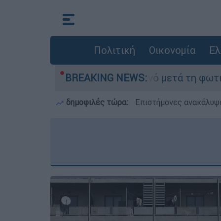
Πολιτική
Οικονομία
Ελ
 στο Πόρτο Γερμανό μετά τη φωτιά - Αγώνας για
BREAKING NEWS:
δημοφιλές τώρα:
Επιστήμονες ανακάλυψα