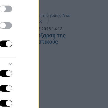
σθενείς σε ΜΕΘ
ΟΣΠΑΣΜΑΤΑ...
|
07.08.2026 14:13
νησυχία για την έξαρση της
ρίπης Α σε τουριστικούς
ροορισμούς