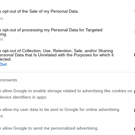
α
Πολιτική
|
24.05.2022 13:04
o opt-out of the Sale of my Personal Data.
ΣΥΡΙΖΑ: Πληροφορούμαστε από
In
υπουργό άλλης χώρας την
to opt-out of processing my Personal Data for Targeted
αποστολή βαρέως οπλισμού στην
ing.
ΑΠ
Ουκρανία
In
Α
«Εν τέλει ποιος ήταν ο σκοπός του
o opt-out of Collection, Use, Retention, Sale, and/or Sharing
γ
ersonal Data that Is Unrelated with the Purposes for which it
ταξιδιού στις ΗΠΑ; Η προώθηση
π
lected.
εθνικών συμφερόντων ή η
Out
επικοινωνία και ανταμοιβή του κ.
Μητσοτάκη και της κυβέρνησής του;»
consents
o allow Google to enable storage related to advertising like cookies on
evice identifiers in apps.
o allow my user data to be sent to Google for online advertising
Οικονομία
|
03.05.2022 09:33
s.
Voucher 200 ευρώ: Νέα επιδότηση
για αγορά τεχνολογικού
to allow Google to send me personalized advertising.
εξοπλισμού - Οι δικαιούχοι