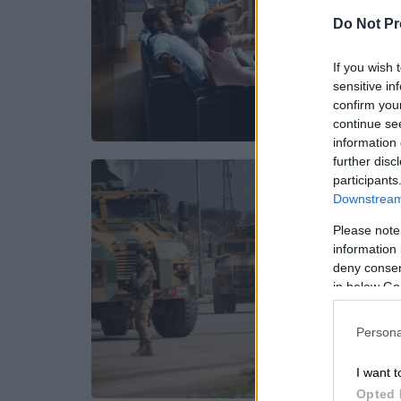
Do Not Pr
If you wish 
sensitive in
confirm you
continue se
information 
further disc
participants
Downstream 
Please note
information 
deny consent
in below Go
Persona
I want t
Opted 