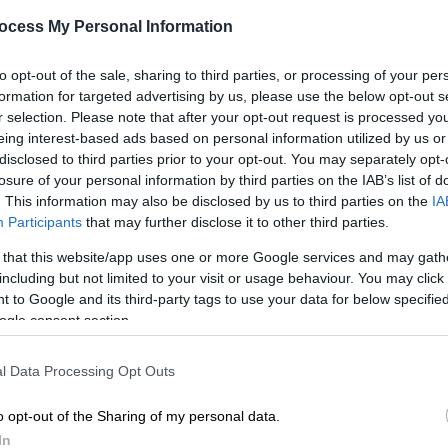
Κε
Οι ηχομπάρες της Creative έχουν τη
ocess My Personal Information
Κ
δυνατότητα να «μεταφέρουν» τους
0
λάτρεις των σπορ εκεί που γίνεται το
to opt-out of the sale, sharing to third parties, or processing of your per
παιχνίδι
formation for targeted advertising by us, please use the below opt-out s
r selection. Please note that after your opt-out request is processed y
eing interest-based ads based on personal information utilized by us or
disclosed to third parties prior to your opt-out. You may separately opt-
ΑΠ
losure of your personal information by third parties on the IAB’s list of
Κόσμος
|
19.10.2022 18:52
Τ
. This information may also be disclosed by us to third parties on the
IA
Απόρρητη έκθεση «βόμβα» για τον
Participants
that may further disclose it to other third parties.
ε
τουρκικό στρατό: Τεράστιες
Λ
 that this website/app uses one or more Google services and may gath
ελλείψεις σε μάχιμους και
including but not limited to your visit or usage behaviour. You may click 
εξοπλισμό – Τι αποκαλύπτει το
 to Google and its third-party tags to use your data for below specifi
ogle consent section.
Nordic Monitor
Για λύσεις φωνάζουν οι Τούρκοι
ΑΠ
l Data Processing Opt Outs
διοικητές - «Οι χερσαίες δυνάμεις θα
Ι
πρέπει να εκσυγχρονιστούν γρήγορα»
o opt-out of the Sharing of my personal data.
κ
In