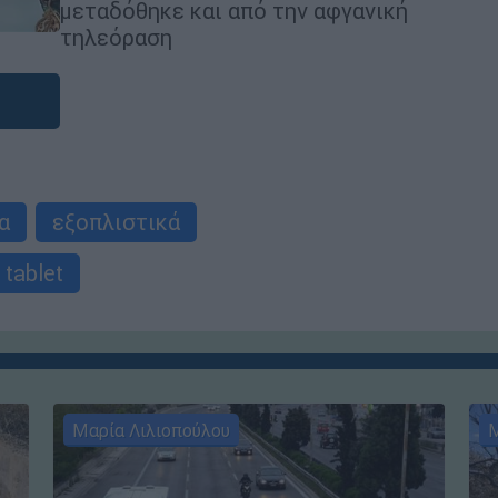
μεταδόθηκε και από την αφγανική
τηλεόραση
α
εξοπλιστικά
tablet
Μαρία Λιλιοπούλου
Μ