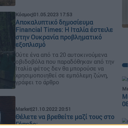
Κόσμος
|
01.05.2023 17:53
Αποκαλυπτικό δημοσίευμα
Financial Times: Η Ιταλία έστειλε
στην Ουκρανία προβληματικό
εξοπλισμό
Ούτε ένα από τα 20 αυτοκινούμενα
οβιδοβόλα που παραδόθηκαν από την
Ιταλία φέτος δεν θα μπορούσε να
χρησιμοποιηθεί σε εμπόλεμη ζώνη,
γράφει το άρθρο
Με
Μ
0
Market
|
21.10.2022 20:51
Θέλετε να βρεθείτε μαζί τους στο
Γήπεδο;