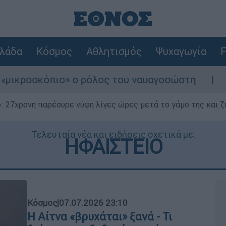
λάδα
Κόσμος
Αθλητισμός
Ψυχαγωγία
F
 ο ρόλος του ναυαγοσώστη
Συναγερμός στη
 27χρονη παρέσυρε νύφη λίγες ώρες μετά το γάμο της και ζη
Τελευταία νέα και ειδήσεις σχετικά με:
ΗΦΑΙΣΤΕΙΟ
Κόσμος
|
07.07.2026 23:10
Η Αίτνα «βρυχάται» ξανά - Τι