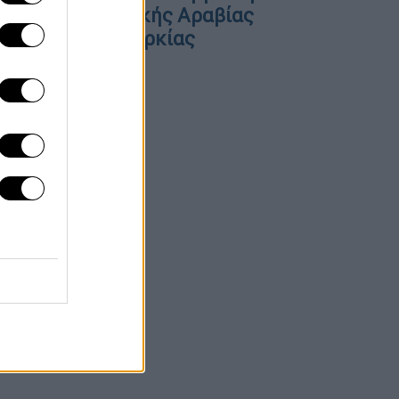
υμφωνία Σαουδικής Αραβίας
Πακιστάν και Τουρκίας