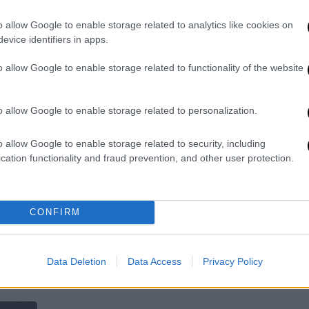
σ
Tη στιγμή της έκρηξης στο όρος
o allow Google to enable storage related to analytics like cookies on
,
Ντουκόνο βρίσκονταν συνολικά 20
evice identifiers in apps.
άτομα
o allow Google to enable storage related to functionality of the website
o allow Google to enable storage related to personalization.
Κόσμος
|
08.05.2026 09:30
Εξερράγη ηφαίστειο στην
o allow Google to enable storage related to security, including
Ινδονησία - Αγνοούνται 20
cation functionality and fraud prevention, and other user protection.
άνθρωποι
Όλοι οι αγνοούμενοι είναι πεζοπόροι
CONFIRM
οι οποίοι αγνόησαν το κλείσιμο της
περιοχής λόγω αυξημένης
ηφαιστειακής δραστηριότητας
Data Deletion
Data Access
Privacy Policy