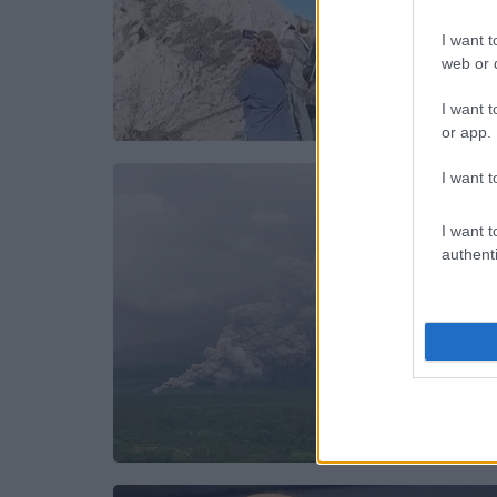
I want t
web or d
I want t
or app.
I want t
I want t
authenti