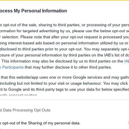
ανθρωπότητα πριν 74.000 χρόνια
ocess My Personal Information
Πώς οι άνθρωποι επιβίωσαν από ένα
από τα καταστροφικότερα γεγονότα
to opt-out of the sale, sharing to third parties, or processing of your per
στον πλανήτη τα τελευταία 2,5 εκατ.
formation for targeted advertising by us, please use the below opt-out s
χρόνια;
r selection. Please note that after your opt-out request is processed y
eing interest-based ads based on personal information utilized by us or
disclosed to third parties prior to your opt-out. You may separately opt-
losure of your personal information by third parties on the IAB’s list of
Κόσμος
|
26.05.2026 14:08
. This information may also be disclosed by us to third parties on the
IA
Σπάνια στιγμή: Μετεωρίτης
Participants
that may further disclose it to other third parties.
«σβήνει» πέφτοντας σε ηφαίστειο
 that this website/app uses one or more Google services and may gath
Με
που εκρήγνυται
including but not limited to your visit or usage behaviour. You may click 
Μ
 to Google and its third-party tags to use your data for below specifi
Πολλοί περιγράφουν την
0
ogle consent section.
αποκαλυπτική σκηνή ως το πιο
κοντινό πράγμα στην παρατήρηση
l Data Processing Opt Outs
ενός Αρμαγεδδώνα
Με
o opt-out of the Sharing of my personal data.