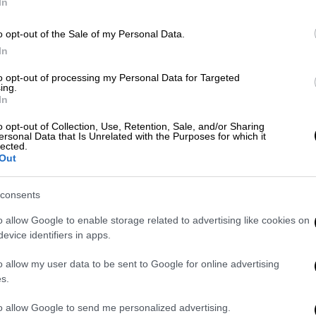
Μ
In
0
o opt-out of the Sale of my Personal Data.
Viral
|
10.05.2026 14:44
In
Αρκούδα με την καλύτερη θέα
to opt-out of processing my Personal Data for Targeted
στον κόσμο αγναντεύει: Το βίντεο
Κε
ing.
In
Κ
που έγινε viral
0
o opt-out of Collection, Use, Retention, Sale, and/or Sharing
Πού έφτασε για να... αράξει με την
ersonal Data that Is Unrelated with the Purposes for which it
ησυχία της
lected.
Out
Δε
consents
Δ
o allow Google to enable storage related to advertising like cookies on
evice identifiers in apps.
Κόσμος
|
08.05.2026 19:55
«Θεέ μου»: Η συγκλονιστική
o allow my user data to be sent to Google for online advertising
αντίδραση οδηγού βουνού όταν
s.
ΑΠ
βλέπει την τρομακτική έκρηξη
Π
to allow Google to send me personalized advertising.
του ηφαιστείου στην Ινδονησία