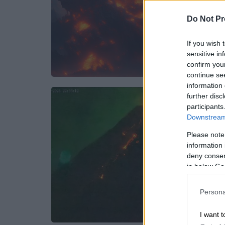
Do Not Pr
If you wish 
sensitive in
confirm you
continue se
information 
further disc
participants
Downstream 
Please note
information 
deny consent
in below Go
Persona
I want t