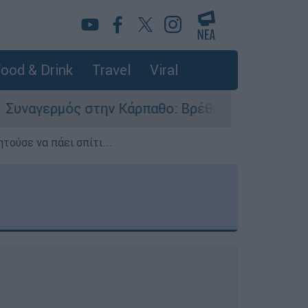
ood & Drink
Travel
Viral
ν Κάρπαθο: Βρέθηκαν παλιά πυρομαχικά στο Αρδ
τούσε να πάει σπίτι...