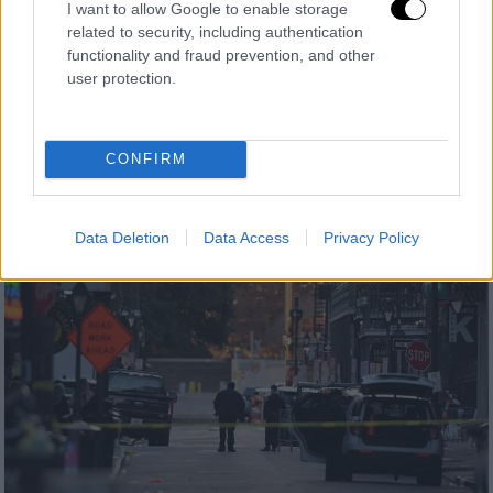
I want to allow Google to enable storage
Κόσμος
|
02.01.2025 10:10
related to security, including authentication
Μακελειό στη Νέα Ορλεάνη: Βίντεο -
functionality and fraud prevention, and other
ντοκουμέντο από τη στιγμή που ο
user protection.
δράστης παρασέρνει άτομα
Σοκαριστικό είναι το βίντεο από τη Νέα
CONFIRM
Ορλεάνη - «Ήταν απόλυτα αποφασισμένος να
προκαλέσει μακελειό»
Data Deletion
Data Access
Privacy Policy