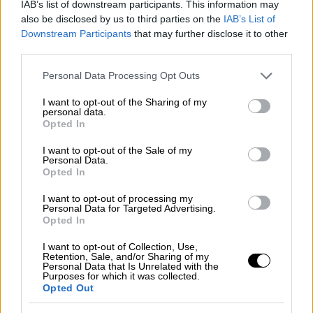
συνέρρεε το πλήθος για να γιορτάσει την
IAB’s list of downstream participants. This information may
also be disclosed by us to third parties on the
IAB’s List of
Πρωτοχρονιά
Downstream Participants
that may further disclose it to other
third parties.
Please note that this website/app uses one or more Google
Personal Data Processing Opt Outs
services and may gather and store information including but
not limited to your visit or usage behaviour. You may click to
I want to opt-out of the Sharing of my
personal data.
grant or deny consent to Google and its third-party tags to
Opted In
use your data for below specified purposes in below Google
consent section.
I want to opt-out of the Sale of my
Personal Data.
Opted In
I want to opt-out of processing my
Personal Data for Targeted Advertising.
Opted In
I want to opt-out of Collection, Use,
Retention, Sale, and/or Sharing of my
Personal Data that Is Unrelated with the
Purposes for which it was collected.
Κόσμος
|
02.01.2025 14:54
Opted Out
Γιατί ίσως συνδέονται οι επιθέσεις σε