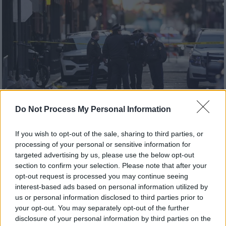
Do Not Process My Personal Information
If you wish to opt-out of the sale, sharing to third parties, or
Κόσμος
|
02.01.2025 19:59
processing of your personal or sensitive information for
«Μοναχικός λύκος» ο δράστης της
targeted advertising by us, please use the below opt-out
πολύνεκρης επίθεσης στη Νέα Ορλεάνη
section to confirm your selection. Please note that after your
- Ανατροπή από το FBI
opt-out request is processed you may continue seeing
interest-based ads based on personal information utilized by
Ο δράστης είχε τοποθετήσει δύο
us or personal information disclosed to third parties prior to
αυτοσχέδιους εκρηκτικούς μηχανισμούς
your opt-out. You may separately opt-out of the further
στη γαλλική συνοικία της πόλης, όπου
disclosure of your personal information by third parties on the