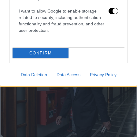
Αλκιβιάδης Στεφανής
I want to allow Google to enable storage
«Σε καμία περίπτωση δεν θα μείνουν γυμνά
related to security, including authentication
τα ελληνικά νησιά», τόνισε ο πρώην
functionality and fraud prevention, and other
user protection.
υφυπουργός Εθνικής Άμυνας
CONFIRM
Data Deletion
Data Access
Privacy Policy