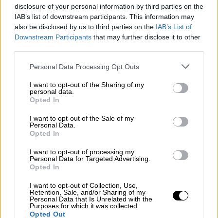
disclosure of your personal information by third parties on the
IAB’s list of downstream participants. This information may
also be disclosed by us to third parties on the
IAB’s List of
Downstream Participants
that may further disclose it to other
third parties.
Please note that this website/app uses one or more Google
Personal Data Processing Opt Outs
services and may gather and store information including but
not limited to your visit or usage behaviour. You may click to
I want to opt-out of the Sharing of my
personal data.
grant or deny consent to Google and its third-party tags to
Opted In
use your data for below specified purposes in below Google
consent section.
I want to opt-out of the Sale of my
Ελλάδα
|
09.01.2023 20:54
Personal Data.
Opted In
Ένταση στο Αιγαίο: Σκληρές αερομαχίες
πάνω από τα νησιά και απειλές
I want to opt-out of processing my
Personal Data for Targeted Advertising.
Ερντογάν - Στο Αιγαίο ολόκληρος ο
Opted In
ελληνικός Στόλος
I want to opt-out of Collection, Use,
Δύσκολη ημέρα για την Αεροπορία στο
Retention, Sale, and/or Sharing of my
Personal Data that Is Unrelated with the
Αιγαίο - Ηχηρή απάντηση με πάνοπλο το
Purposes for which it was collected.
Πολεμικό Ναυτικό
Opted Out