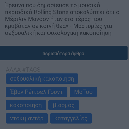
Έρευνα που δημοσίευσε το μουσικό
περιοδικό Rolling Stone αποκαλύπτει ότι ο
Μέριλιν Μάνσον ήταν «το τέρας που
κρυβόταν σε κοινή θέα» - Μαρτυρίες για
σεξουαλική και ψυχολογική κακοποίηση
περισσότερα άρθρα
ΑΛΛΑ #TAGS
σεξουαλική κακοποίηση
Έβαν Ρέιτσελ Γουντ
MeToo
κακοποίηση
βιασμός
ντοκιμαντέρ
καταγγελίες