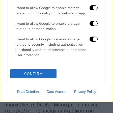
I want to allow Google to enable storage
related to functionality of the website or app.
I want to allow Google to enable storage
related to personalization.
I want to allow Google to enable storage
related to security, including authentication
functionality and fraud prevention, and other
Lifestyle
|
08.12.2021 11:00
user protection.
Συγκλονίζει η πρώην σύντροφος του
Μέριλιν Μάνσον: Απειλεί ότι θα βιάσει
τον 8χρονο γιο μου - Κάποιος να τον
CONFIRM
σταματήσει
Τίποτα δεν φαίνεται να πτοεί την
αρρωστημένη εγωπάθεια του Μέριλιν
Data Deletion
Data Access
Privacy Policy
Μάνσον, η συμπεριφορά του οποίου και πάλι
απασχολεί τα διεθνή Μέσα μετά από νέα
καταγγελία της πρώην συντρόφου του