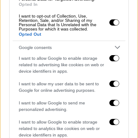
Opted In
I want to opt-out of Collection, Use,
Retention, Sale, and/or Sharing of my
Personal Data that Is Unrelated with the
Lifestyle
|
15.01.2022 12:22
Purposes for which it was collected.
Opted Out
«Με κακοποιούσε φριχτά για χρόνια» - Η
Έβαν Ρέιτσελ Γουντ μιλά για τον Μέριλιν
Google consents
Μάνσον στο ντοκιμαντέρ «Phoenix
I want to allow Google to enable storage
Rising»
related to advertising like cookies on web or
Η Έβαν Ρέιτσελ Γουντ τεκμηριώνει την
device identifiers in apps.
απόφασή της να κατονομάσει τον Μέριλιν
I want to allow my user data to be sent to
Μάνσον ως τον φερόμενο βασανιστή της
Google for online advertising purposes.
I want to allow Google to send me
personalized advertising.
I want to allow Google to enable storage
related to analytics like cookies on web or
device identifiers in apps.