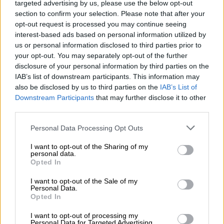
targeted advertising by us, please use the below opt-out
Συγκλονίζει το τρέιλερ του ντοκιμαντέρ
section to confirm your selection. Please note that after your
της Ρέιτσελ Γουντ για την κακοποίηση
opt-out request is processed you may continue seeing
από τον ροκ σταρ
interest-based ads based on personal information utilized by
us or personal information disclosed to third parties prior to
«Είμαι εδώ να μιλήσω για τον Μπράιαν
your opt-out. You may separately opt-out of the further
Βέρνερ, γνωστό στον κόσμο με το όνομα
disclosure of your personal information by third parties on the
Marilyn Manson» ακούγεται να λέει η
IAB’s list of downstream participants. This information may
also be disclosed by us to third parties on the
IAB’s List of
34χρονη σήμερα, σταρ Έβαν Ρέιτσελ Γουντ
Downstream Participants
that may further disclose it to other
third parties.
Please note that this website/app uses one or more Google
Personal Data Processing Opt Outs
services and may gather and store information including but
not limited to your visit or usage behaviour. You may click to
I want to opt-out of the Sharing of my
personal data.
grant or deny consent to Google and its third-party tags to
Opted In
use your data for below specified purposes in below Google
consent section.
I want to opt-out of the Sale of my
Personal Data.
Opted In
I want to opt-out of processing my
Personal Data for Targeted Advertising.