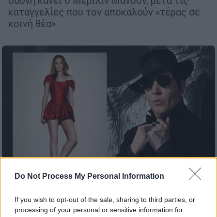
οδύνη κάνει ο Μέριλιν Μάνσον, μετά τις
καταγγελίες που τον αποκαλούν «τέρας σε
κοινή θέα»
Do Not Process My Personal Information
If you wish to opt-out of the sale, sharing to third parties, or
Lifestyle
|
24.02.2022 07:45
processing of your personal or sensitive information for
Στυγνό αρπακτικό ο Μέριλιν Μάνσον -