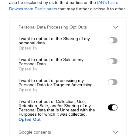
τον 58χρονο οδηγό και άρχισε να τον
also be disclosed by us to third parties on the
IAB’s List of
Downstream Participants
that may further disclose it to other
γρονθοκοπεί - Η κυνική ομολογία
third parties.
«Με ψέκασε με σπρέι» ισχυρίστηκε ο
Please note that this website/app uses one or more Google
Personal Data Processing Opt Outs
29χρονος που ξυλοκόπησε τον 58χρονο
services and may gather and store information including but
οδηγό που λίγο αργότερα κατέληξε
not limited to your visit or usage behaviour. You may click to
I want to opt-out of the Sharing of my
personal data.
grant or deny consent to Google and its third-party tags to
Opted In
use your data for below specified purposes in below Google
consent section.
I want to opt-out of the Sale of my
Personal Data.
Opted In
I want to opt-out of processing my
Personal Data for Targeted Advertising.
Opted In
I want to opt-out of Collection, Use,
Retention, Sale, and/or Sharing of my
Personal Data that Is Unrelated with the
Purposes for which it was collected.
Opted Out
Google consents