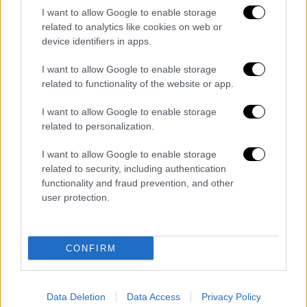
I want to allow Google to enable storage
Αθλητισμός
|
22.07.2020 13:19
related to analytics like cookies on web or
Παναθηναϊκός: Για δύο χρόνια στον
device identifiers in apps.
πάγκο του ο Ντάνι Πογιάτος
I want to allow Google to enable storage
Οι πράσινοι ανακοίνωσαν και επίσημα την
related to functionality of the website or app.
έναρξη της συνεργασίας τους με τον Ισπανό
I want to allow Google to enable storage
τεχνικό
related to personalization.
περισσότερα άρθρα
I want to allow Google to enable storage
related to security, including authentication
functionality and fraud prevention, and other
ΑΛΛΑ #TAGS
user protection.
ποδόσφαιρο
SuperLeague
Ολυμπιακός
ΠΑΟΚ
ΑΕΚ
Αρης
CONFIRM
ειδήσεις τώρα
Data Deletion
Data Access
Privacy Policy