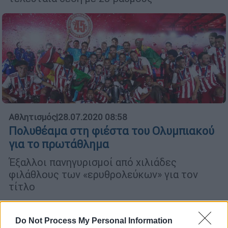
Αθλητισμός
|
28.07.2020 08:58
Πολυθέαμα στη φιέστα του Ολυμπιακού
για το πρωτάθλημα
Έξαλλοι πανηγυρισμοί από χιλιάδες
φιλάθλους των «ερυθρολεύκων» για τον
τίτλο
Do Not Process My Personal Information