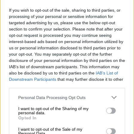
If you wish to opt-out of the sale, sharing to third parties, or
processing of your personal or sensitive information for
targeted advertising by us, please use the below opt-out
section to confirm your selection. Please note that after your
opt-out request is processed you may continue seeing
Αθλητισμός
|
23.07.2020 16:19
interest-based ads based on personal information utilized by
us or personal information disclosed to third parties prior to
Ομιλία Μαρινάκη σε παίκτες: «Έχουμε
your opt-out. You may separately opt-out of the further
πιθανότητες για την υπέρβαση στο
disclosure of your personal information by third parties on the
Europa League»
IAB’s list of downstream participants. This information may
also be disclosed by us to third parties on the
IAB’s List of
Επίσκεψη του «αφεντικού» των
Downstream Participants
that may further disclose it to other
«ερυθρολεύκων» στις εγκαταστάσεις του
third parties.
Ρέντη
Please note that this website/app uses one or more Google
Personal Data Processing Opt Outs
services and may gather and store information including but
not limited to your visit or usage behaviour. You may click to
I want to opt-out of the Sharing of my
personal data.
grant or deny consent to Google and its third-party tags to
Opted In
use your data for below specified purposes in below Google
consent section.
I want to opt-out of the Sale of my
Personal Data.