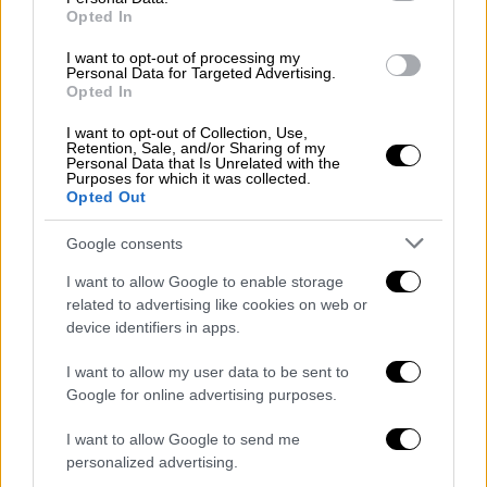
Opted In
I want to opt-out of processing my
Personal Data for Targeted Advertising.
Opted In
I want to opt-out of Collection, Use,
Αθλητισμός
|
23.07.2020 15:55
Retention, Sale, and/or Sharing of my
Personal Data that Is Unrelated with the
SuperLeague: Ανακοίνωσε ρεκόρ 9ετίας
Purposes for which it was collected.
στα εισιτήρια
Opted Out
Ο μέσος όρος ανέβηκε στα 6.626 από τα
Google consents
5.433 της περσινής σεζόν
I want to allow Google to enable storage
related to advertising like cookies on web or
device identifiers in apps.
I want to allow my user data to be sent to
Google for online advertising purposes.
I want to allow Google to send me
personalized advertising.