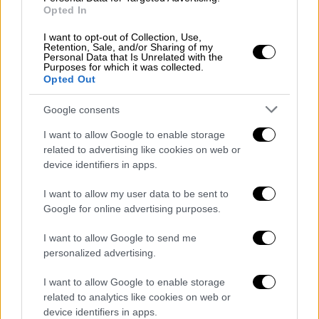
Opted In
I want to opt-out of Collection, Use,
Retention, Sale, and/or Sharing of my
Ιστορία
|
29.03.2023 07:55
Personal Data that Is Unrelated with the
Purposes for which it was collected.
6 ανόητες μαζικές υστερίες που
Opted Out
έπληξαν τον κόσμο: Το ψεύδος της
Γαλλικής Επανάστασης, τα
Google consents
απαγορευμένα κανό, η αντικομουνιστική
I want to allow Google to enable storage
φρενίτιδα και το Νερό του Καματερού
related to advertising like cookies on web or
device identifiers in apps.
Οι μαζικές υστερίες - «moral panics» είναι ο
αγγλοσαξονικός όρος – ιδιαίτερα εκείνες
I want to allow my user data to be sent to
που έχουν ηθικό υπόβαθρο, έχουν κατά
Google for online advertising purposes.
καιρούς πλήξει, σαν πανδημία, τους
I want to allow Google to send me
ανθρώπους...
personalized advertising.
I want to allow Google to enable storage
related to analytics like cookies on web or
device identifiers in apps.