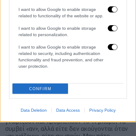
I want to allow Google to enable storage
related to functionality of the website or app.
I want to allow Google to enable storage
related to personalization.
I want to allow Google to enable storage
related to security, including authentication
functionality and fraud prevention, and other
user protection.
Ιστορία
|
18.03.2023 07:55
Τα λέγαμε εμείς: 5 πολύνεκρες
CONFIRM
καταστροφές που έμειναν στην Ιστορία
γιατί θα μπορούσαν να είχαν αποφευχθεί
Data Deletion
Data Access
Privacy Policy
Tραγικό είναι το αποτέλεσμα, όταν πολλοί
γνωρίζουν και προβλέπουν το τι μπορεί να
συμβεί «αν», αλλά είτε δεν ακούγονται όταν
«φωνάζουν», είτε σιωπούν. Μην πάτε