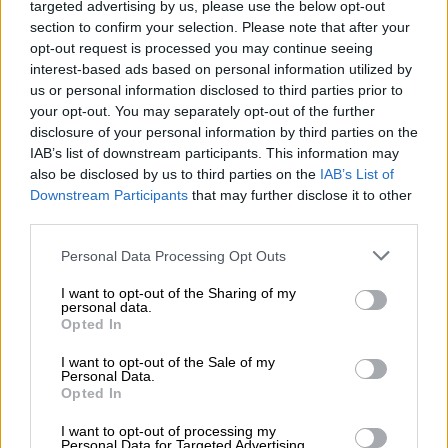
κατασκευή γκρεμιζόταν
targeted advertising by us, please use the below opt-out
section to confirm your selection. Please note that after your
Η γέφυρα του Μπρούκλιν πάνω από τον
opt-out request is processed you may continue seeing
ποταμό East River, που συνδέει το
interest-based ads based on personal information utilized by
Μπρούκλιν με το Μανχάταν στη Νέα Υόρκη,
us or personal information disclosed to third parties prior to
άνοιξε για το κοινό το 1883. Η ίδια γέφυρα
your opt-out. You may separately opt-out of the further
χρησιμοποιείται ακόμη, σχεδόν ενάμιση
disclosure of your personal information by third parties on the
αιώνα μετά.
IAB’s list of downstream participants. This information may
also be disclosed by us to third parties on the
IAB’s List of
Downstream Participants
that may further disclose it to other
third parties.
Please note that this website/app uses one or more Google
Personal Data Processing Opt Outs
services and may gather and store information including but
not limited to your visit or usage behaviour. You may click to
I want to opt-out of the Sharing of my
personal data.
grant or deny consent to Google and its third-party tags to
Opted In
use your data for below specified purposes in below Google
consent section.
I want to opt-out of the Sale of my
Personal Data.
Opted In
I want to opt-out of processing my
Personal Data for Targeted Advertising.