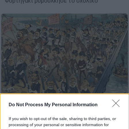
Φορτηγάκι ρυμούλκησε το σχολικό
Do Not Process My Personal Information
Σαν Σήμερα
|
30.05.2023 00:00
Πανικός και 12 νεκροί στη Γέφυρα του
If you wish to opt-out of the sale, sharing to third parties, or
Μπρούκλιν – Πώς διαδόθηκε ότι η
processing of your personal or sensitive information for