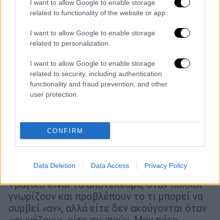
I want to allow Google to enable storage
related to functionality of the website or app.
I want to allow Google to enable storage
related to personalization.
I want to allow Google to enable storage
related to security, including authentication
functionality and fraud prevention, and other
user protection.
Ιστορία
|
18.03.2023 07:55
CONFIRM
Τα λέγαμε εμείς: 5 πολύνεκρες
καταστροφές που έμειναν στην Ιστορία
γιατί θα μπορούσαν να είχαν αποφευχθεί
Data Deletion
Data Access
Privacy Policy
Tραγικό είναι το αποτέλεσμα, όταν πολλοί
γνωρίζουν και προβλέπουν το τι μπορεί να
συμβεί «αν», αλλά είτε δεν ακούγονται όταν
«φωνάζουν», είτε σιωπούν. Μην πάτε