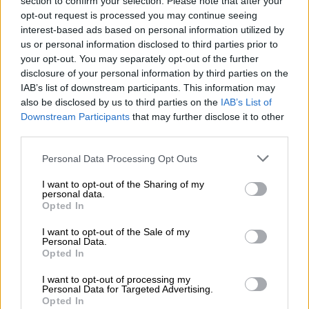
κατασκευή γκρεμιζόταν
section to confirm your selection. Please note that after your
opt-out request is processed you may continue seeing
Η γέφυρα του Μπρούκλιν πάνω από τον
interest-based ads based on personal information utilized by
ποταμό East River, που συνδέει το
us or personal information disclosed to third parties prior to
Μπρούκλιν με το Μανχάταν στη Νέα Υόρκη,
your opt-out. You may separately opt-out of the further
άνοιξε για το κοινό το 1883. Η ίδια γέφυρα
disclosure of your personal information by third parties on the
IAB’s list of downstream participants. This information may
χρησιμοποιείται ακόμη, σχεδόν ενάμιση
also be disclosed by us to third parties on the
IAB’s List of
αιώνα μετά.
Downstream Participants
that may further disclose it to other
third parties.
Please note that this website/app uses one or more Google
Personal Data Processing Opt Outs
services and may gather and store information including but
not limited to your visit or usage behaviour. You may click to
I want to opt-out of the Sharing of my
personal data.
grant or deny consent to Google and its third-party tags to
Opted In
use your data for below specified purposes in below Google
consent section.
I want to opt-out of the Sale of my
Personal Data.
Opted In
I want to opt-out of processing my
Personal Data for Targeted Advertising.
Opted In