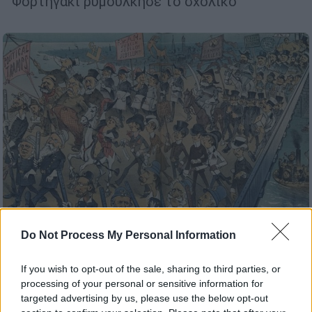
Φορτηγάκι ρυμούλκησε το σχολικό
Do Not Process My Personal Information
Σαν Σήμερα
|
30.05.2023 00:00
If you wish to opt-out of the sale, sharing to third parties, or
Πανικός και 12 νεκροί στη Γέφυρα του
processing of your personal or sensitive information for
Μπρούκλιν – Πώς διαδόθηκε ότι η
targeted advertising by us, please use the below opt-out