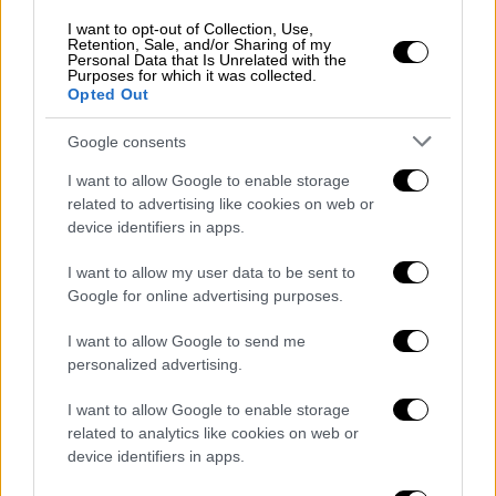
I want to opt-out of Collection, Use,
Retention, Sale, and/or Sharing of my
Personal Data that Is Unrelated with the
Purposes for which it was collected.
Ιστορία
|
29.03.2023 07:55
Opted Out
6 ανόητες μαζικές υστερίες που
έπληξαν τον κόσμο: Το ψεύδος της
Google consents
Γαλλικής Επανάστασης, τα
I want to allow Google to enable storage
απαγορευμένα κανό, η αντικομουνιστική
related to advertising like cookies on web or
φρενίτιδα και το Νερό του Καματερού
device identifiers in apps.
Οι μαζικές υστερίες - «moral panics» είναι ο
I want to allow my user data to be sent to
αγγλοσαξονικός όρος – ιδιαίτερα εκείνες
Google for online advertising purposes.
που έχουν ηθικό υπόβαθρο, έχουν κατά
I want to allow Google to send me
καιρούς πλήξει, σαν πανδημία, τους
personalized advertising.
ανθρώπους...
I want to allow Google to enable storage
related to analytics like cookies on web or
device identifiers in apps.