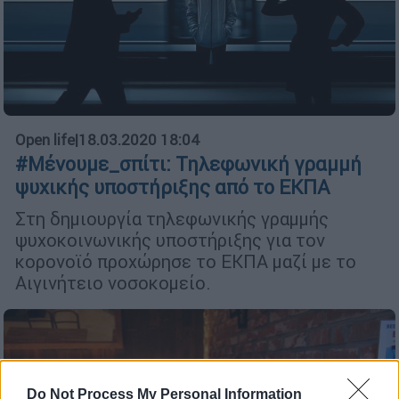
Open life
|
18.03.2020 18:04
#Μένουμε_σπίτι: Τηλεφωνική γραμμή
ψυχικής υποστήριξης από το ΕΚΠΑ
Στη δημιουργία τηλεφωνικής γραμμής
ψυχοκοινωνικής υποστήριξης για τον
κορονοϊό προχώρησε το ΕΚΠΑ μαζί με το
Αιγινήτειο νοσοκομείο.
Do Not Process My Personal Information