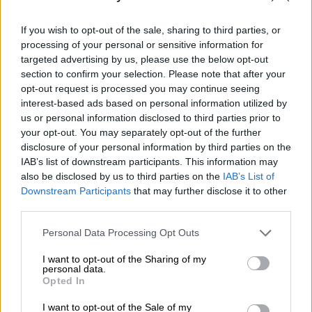
If you wish to opt-out of the sale, sharing to third parties, or
processing of your personal or sensitive information for
targeted advertising by us, please use the below opt-out
section to confirm your selection. Please note that after your
opt-out request is processed you may continue seeing
interest-based ads based on personal information utilized by
us or personal information disclosed to third parties prior to
your opt-out. You may separately opt-out of the further
disclosure of your personal information by third parties on the
Τεχνολογία
|
16.03.2020 19:04
IAB’s list of downstream participants. This information may
Skype: Πώς να το εγκαταστήσετε για να
also be disclosed by us to third parties on the
IAB’s List of
κάνετε δωρεάν βιντεοκλήσεις
Downstream Participants
that may further disclose it to other
third parties.
H δημοφιλής εφαρμογή Skype είναι δωρεάν
και εύκολη στη χρήση
Please note that this website/app uses one or more Google
Personal Data Processing Opt Outs
services and may gather and store information including but
ΑΛΛΑ #TAGS
not limited to your visit or usage behaviour. You may click to
I want to opt-out of the Sharing of my
personal data.
grant or deny consent to Google and its third-party tags to
βιντεοκλήσεις
Άγιος Βασίλης
Opted In
use your data for below specified purposes in below Google
consent section.
I want to opt-out of the Sale of my