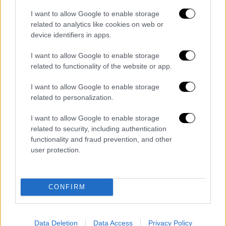
I want to allow Google to enable storage
POPULAR VIDEOS
related to analytics like cookies on web or
device identifiers in apps.
I want to allow Google to enable storage
Μεσημεριανό...
|
07.08.2026 14:06
related to functionality of the website or app.
Μεσημεριανό δελτίο ειδήσεων
07/08/2026
I want to allow Google to enable storage
related to personalization.
I want to allow Google to enable storage
related to security, including authentication
functionality and fraud prevention, and other
ΑΠΟΣΠΑΣΜΑΤΑ...
|
07.08.2026 19:06
user protection.
Φωτιά στο Στεφάνι Κορινθίας – Μήνυμα
112 για ετοιμότητα
CONFIRM
Κεντρικό...
|
06.08.2026 20:05
Data Deletion
Data Access
Privacy Policy