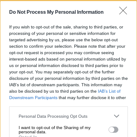
Πλήρωναν 1.200 ευρώ για αυτές τις
τραγικές συνθήκες
Do Not Process My Personal Information
If you wish to opt-out of the sale, sharing to third parties, or
processing of your personal or sensitive information for
targeted advertising by us, please use the below opt-out
section to confirm your selection. Please note that after your
opt-out request is processed you may continue seeing
interest-based ads based on personal information utilized by
us or personal information disclosed to third parties prior to
your opt-out. You may separately opt-out of the further
disclosure of your personal information by third parties on the
IAB’s list of downstream participants. This information may
also be disclosed by us to third parties on the
IAB’s List of
Downstream Participants
that may further disclose it to other
third parties.
Please note that this website/app uses one or more Google
Personal Data Processing Opt Outs
services and may gather and store information including but
Ελλάδα
|
31.10.2025 22:46
not limited to your visit or usage behaviour. You may click to
I want to opt-out of the Sharing of my
«Αναστενάζει» η επαρχία για το
personal data.
grant or deny consent to Google and its third-party tags to