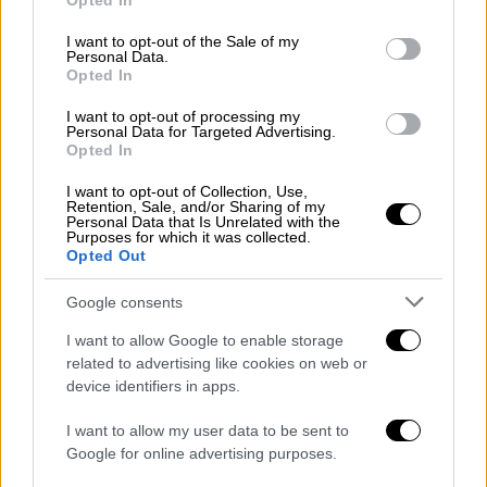
«λουκέτο» σε 204 καταστήματα ΕΛΤΑ - Η
Opted In
use your data for below specified purposes in below Google
«μαύρη τρύπα» και ο αγροτικός
consent section.
I want to opt-out of the Sale of my
ταχυδρόμος
Personal Data.
Opted In
Το κλείσιμο 204 καταστημάτων ΕΛΤΑ
I want to opt-out of processing my
προκαλεί έντονες αντιδράσεις στην
Personal Data for Targeted Advertising.
περιφέρεια λόγω περιορισμένης πρόσβασης
Opted In
σε βασικές υπηρεσίες
I want to opt-out of Collection, Use,
Retention, Sale, and/or Sharing of my
Personal Data that Is Unrelated with the
Purposes for which it was collected.
Opted Out
Google consents
I want to allow Google to enable storage
related to advertising like cookies on web or
device identifiers in apps.
I want to allow my user data to be sent to
Google for online advertising purposes.