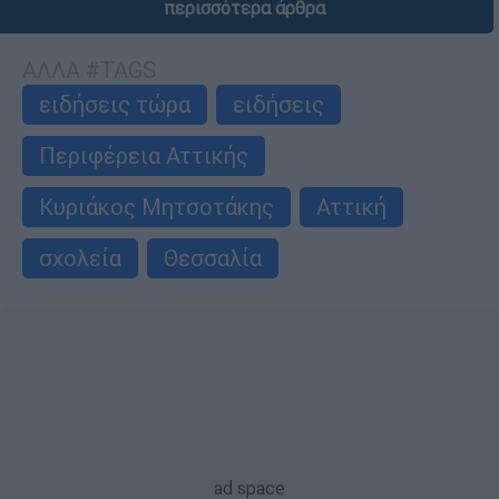
περισσότερα άρθρα
ΑΛΛΑ #TAGS
ειδήσεις τώρα
ειδήσεις
Περιφέρεια Αττικής
Κυριάκος Μητσοτάκης
Αττική
σχολεία
Θεσσαλία