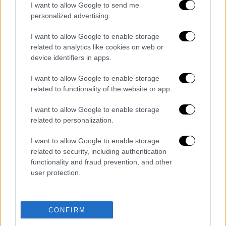
I want to allow Google to send me
personalized advertising.
I want to allow Google to enable storage
Ελλάδα
|
23.09.2025 18:12
related to analytics like cookies on web or
Συναγερμός στα Καμένα Βούρλα:
device identifiers in apps.
Κλειστή η παραλία στο κάμπινγκ του
I want to allow Google to enable storage
ΕΟΤ μετά τον εντοπισμό E.coli και
related to functionality of the website or app.
εντερόκοκκου
I want to allow Google to enable storage
Εντός ημερών νέες δειγματοληψίες με
related to personalization.
μικτό κλιμάκιο – Στόχος η άρση της
απαγόρευσης αν τα αποτελέσματα βγουν
I want to allow Google to enable storage
καθαρά – Τι λέει ο αντιπεριφερειάρχης
related to security, including authentication
Δημόσιας Υγείας
functionality and fraud prevention, and other
user protection.
CONFIRM