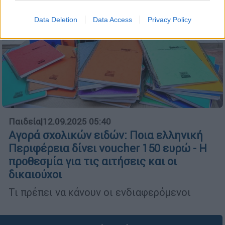
Data Deletion
Data Access
Privacy Policy
Παιδεία
|
12.09.2025 05:40
Αγορά σχολικών ειδών: Ποια ελληνική
Περιφέρεια δίνει voucher 150 ευρώ - Η
προθεσμία για τις αιτήσεις και οι
δικαιούχοι
Τι πρέπει να κάνουν οι ενδιαφερόμενοι