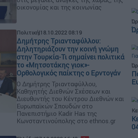
οικονομίας και της κοινωνίας
Ώρ
Ώ
Πολιτική
|
18.10.2022 08:19
Δημήτρης Τριανταφύλλου:
Δηλητηριάζουν την κοινή γνώμη
στην Τουρκία-Τι σημαίνει πολιτικά
το «Μητσοτάκης γιοκ»-
Ώρ
Ορθολογικός παίκτης ο Ερντογάν
Π
Ε
Ο Δημήτρης Τριανταφύλλου,
Καθηγητής Διεθνών Σχέσεων και
Διευθυντής του Κέντρου Διεθνών και
Ευρωπαϊκών Σπουδών στο
Κε
Πανεπιστήμιο Kadir Has της
Κ
Κωνσταντινούπολης στο ethnos.gr
0