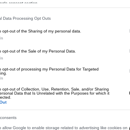
Με αφορμή το βιβλίο της
ogle consent section.
«Αποχαιρέτα την τη Στουτγάρδη,
Αστυάνακτα», η Αγλαΐα Μπλιούμη
l Data Processing Opt Outs
μιλάει στο ethnos.gr για τον πόλεμο
στην Ουκρανία, τη στάση του
o opt-out of the Sharing of my personal data.
Ερντογάν προς την Ελλάδα, αλλά και
In
για τα παιδικά της χρόνια στη
o opt-out of the Sale of my Personal Data.
Γερμανία
In
to opt-out of processing my Personal Data for Targeted
Σαν Σήμερα
|
16.07.2022 00:05
ing.
In
Τουρκία: Ένα αποτυχημένο
στρατιωτικό πραξικόπημα…
o opt-out of Collection, Use, Retention, Sale, and/or Sharing
ersonal Data that Is Unrelated with the Purposes for which it
στέφει τον Ερντογάν Σουλτάνο
lected.
Out
Έχουν περάσει έξι χρόνια και η
Τουρκία ακόμη ταρακουνιέται από
consents
τους μετασεισμούς του
στρατιωτικού πραξικοπήματος του
o allow Google to enable storage related to advertising like cookies on