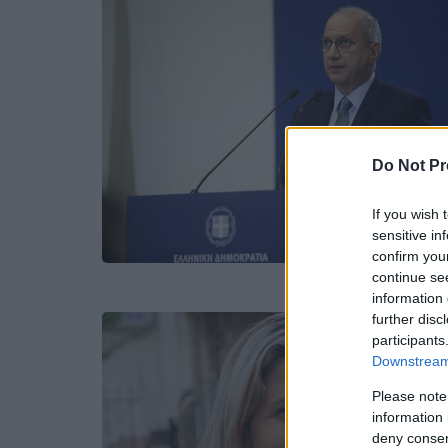
Do Not Pr
If you wish 
sensitive in
confirm you
continue se
information 
further disc
participants
Downstream 
Please note
information 
deny consent