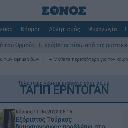
λάδα
Κόσμος
Αθλητισμός
Ψυχαγωγία
F
 Τι κρύβεται πίσω από τις μυστικές διαπραγματε
δα των εφημερίδων
|
➔ Μάθετε περισσότερα για τον καιρό
Τελευταία νέα και ειδήσεις σχετικά με:
ΤΑΓΙΠ ΕΡΝΤΟΓΑΝ
Κόσμος
|
11.05.2023 06:15
Εξόριστος Τούρκος
δημοσιογράφος προβλέπει στο