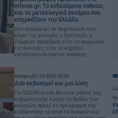
ethnos.gr: Το ενδεχόμενο νοθείας
και τα μετεκλογικά σενάρια που
επηρεάζουν την Ελλάδα
Δεν αποκλείει σε περίπτωση που
χάσει τις εκλογές ο Ερντογάν, ο
Τούρκος πρόεδρος είτε να ακυρώσει
τις εκλογές, είτε να κηρύξει
κατάσταση έκτακτης ανάγκης
Απόψεις
|
21.03.2023 20:20
Δυο εκβιασμοί και μια λύση
Το ΠΑΣΟΚ-Κινάλ θα είναι μέλος της
Κε
κυβερνητικής λύσης το βράδυ των
Κ
εκλογών, αρκεί το πρόγραμμα της
κυβέρνησης να απαντά δεσμευτικά
0
στις μεγάλες ανάγκες της χώρας, της