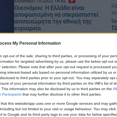
Ελλάδα
|
07.10.2022 16:42
Οικονόμου: Η Ελλάδα είναι
αποφασισμένη να υπερασπιστεί
ανυποχώρητα την εθνική της
Ώρ
Ό
κυριαρχία
ε
Κατά τον κυβερνητικό εκπρόσωπο,
από την Πράγα ο Έλληνας
ocess My Personal Information
πρωθυπουργός είπε ότι η Ευρώπη
πρέπει να αναλάβει τολμηρή δράση
to opt-out of the sale, sharing to third parties, or processing of your per
formation for targeted advertising by us, please use the below opt-out s
άμεσα για την αγορά του φυσικού
r selection. Please note that after your opt-out request is processed y
αερίου, η οποία δε λειτουργεί σωστά
eing interest-based ads based on personal information utilized by us or
disclosed to third parties prior to your opt-out. You may separately opt-
losure of your personal information by third parties on the IAB’s list of
Βιβλίο
|
16.07.2022 08:19
. This information may also be disclosed by us to third parties on the
IA
Αγλαΐα Μπλιούμη στο ethnos.gr:
Participants
that may further disclose it to other third parties.
«Η Ευρώπη ήταν και θα είναι
 that this website/app uses one or more Google services and may gath
πάντοτε ο θεματοφύλακας των
including but not limited to your visit or usage behaviour. You may click 
ανθρωπίνων δικαιωμάτων»
 to Google and its third-party tags to use your data for below specifi