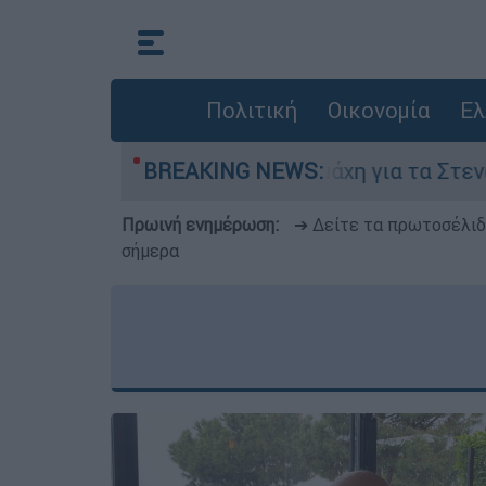
Πολιτική
Οικονομία
Ελ
γούστου
BREAKING NEWS:
Η μάχη για τα Στενά του Ορμούζ:
Πρωινή ενημέρωση:
➔ Δείτε τα πρωτοσέλι
σήμερα