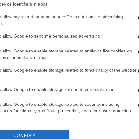
Ιουλίου.
evice identifiers in apps.
o allow my user data to be sent to Google for online advertising
s.
Ελλάδα
|
27.06.2022 08:00
to allow Google to send me personalized advertising.
«Δεν δίνουμε σημασία σε αυτά που
λέει ο Ερντογάν» - «Απόβαση»
o allow Google to enable storage related to analytics like cookies on
evice identifiers in apps.
Τούρκων τουριστών στα νησιά του
Αιγαίου μετά από 2 χρόνια
o allow Google to enable storage related to functionality of the website
«Αιμοδότες» για τα ελληνικά νησιά οι
Τούρκοι τουρίστες
o allow Google to enable storage related to personalization.
o allow Google to enable storage related to security, including
cation functionality and fraud prevention, and other user protection.
Κόσμος
|
24.07.2021 14:45
Με τσάι… παρηγόρησε τους
εκατοντάδες πλημμυροπαθείς του
CONFIRM