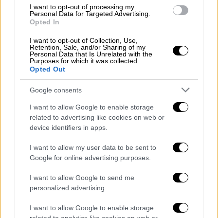
I want to opt-out of processing my
Personal Data for Targeted Advertising.
Opted In
I want to opt-out of Collection, Use,
Retention, Sale, and/or Sharing of my
Personal Data that Is Unrelated with the
Purposes for which it was collected.
Opted Out
Google consents
Μουσική
|
02.06.2026 18:54
I want to allow Google to enable storage
Ποιοι προκάλεσαν μεγαλύτερο σεισμό
related to advertising like cookies on web or
στο ΟΑΚΑ; Νικητές των... Ρίχτερ οι
device identifiers in apps.
Metallica - Τι έκαναν Iron Maiden και
Ολυμπιακός
I want to allow my user data to be sent to
Google for online advertising purposes.
Οι Metallica προκάλεσαν 2,5 φορές
ισχυρότερες δονήσεις από τους Iron Maiden
I want to allow Google to send me
- Σεισμικά σήματα και από τον τελικό του
personalized advertising.
Ολυμπιακού
I want to allow Google to enable storage