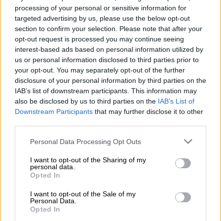
processing of your personal or sensitive information for
targeted advertising by us, please use the below opt-out
section to confirm your selection. Please note that after your
opt-out request is processed you may continue seeing
interest-based ads based on personal information utilized by
us or personal information disclosed to third parties prior to
Μουσική
|
13.06.2026 21:15
your opt-out. You may separately opt-out of the further
disclosure of your personal information by third parties on the
Έρχεται το Flame Music Festival: Η
IAB’s list of downstream participants. This information may
ελληνική urban σκηνή σε ένα διήμερο
also be disclosed by us to third parties on the
IAB’s List of
υπερθέαμα στο Telekom Center Athens
Downstream Participants
that may further disclose it to other
third parties.
Headliners των δύο ημερών οι ΛΕΞ και
Bloody Hawk αντίστοιχα
Please note that this website/app uses one or more Google
Personal Data Processing Opt Outs
services and may gather and store information including but
not limited to your visit or usage behaviour. You may click to
I want to opt-out of the Sharing of my
personal data.
grant or deny consent to Google and its third-party tags to
Opted In
use your data for below specified purposes in below Google
consent section.
I want to opt-out of the Sale of my
Personal Data.
Opted In