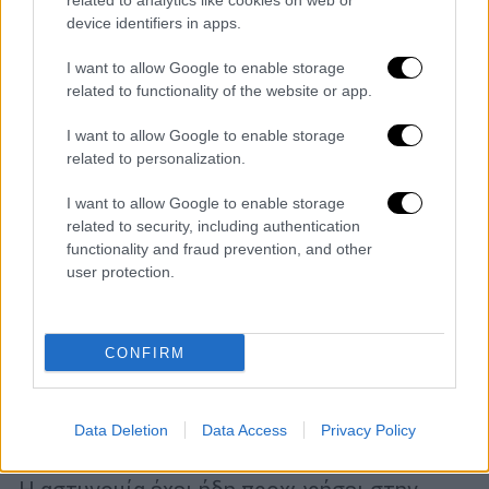
related to analytics like cookies on web or
device identifiers in apps.
I want to allow Google to enable storage
related to functionality of the website or app.
I want to allow Google to enable storage
related to personalization.
I want to allow Google to enable storage
related to security, including authentication
functionality and fraud prevention, and other
user protection.
CONFIRM
Ελλάδα
|
24.05.2026 20:42
Final Four: Προειδοποίηση ΕΛΑΣ σε
όσους δεν έχουν εισιτήριο - Συλλήψεις
Data Deletion
Data Access
Privacy Policy
και μικροεντάσεις στο ΟΑΚΑ