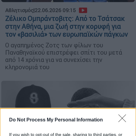
Αθλητισμός
|
22.06.2026 09:15
Ζέλικο Ομπράντοβιτς: Από το Τσάτσακ
στην Αθήνα, μια ζωή στην κορυφή για
τον «βασιλιά» των ευρωπαϊκών πάγκων
Ο αγαπημένος Ζοτς των φίλων του
Παναθηναϊκού επιστρέφει σπίτι του μετά
από 14 χρόνια για να συνεχίσει την
κληρονομιά του
Do Not Process My Personal Information
If you wish to opt-out of the sale, sharing to third parties, or