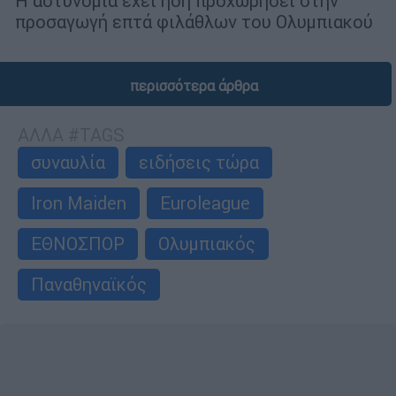
Η αστυνομία έχει ήδη προχωρήσει στην
προσαγωγή επτά φιλάθλων του Ολυμπιακού
περισσότερα άρθρα
ΑΛΛΑ #TAGS
συναυλία
ειδήσεις τώρα
Iron Maiden
Euroleague
ΕΘΝΟΣΠΟΡ
Ολυμπιακός
Παναθηναϊκός