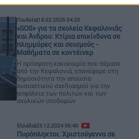
ευρώ
Παιδεία
|
18.02.2025 04:25
«SOS» για τα σχολεία Κεφαλονιάς
και Άνδρου: Κτίρια επικίνδυνα σε
πλημμύρες και σεισμούς -
Μαθήματα σε κοντέινερ
Η πρόσφατη κακοκαιρία που πέρασε
από την Κεφαλονιά, επανέφερε στη
δημοσιότητα την απουσία
ουσιαστικού σχεδιασμού για την
ασφάλεια των πολιτών και των
σχολικών υποδομών
Ελλάδα
|
23.12.2024 06:40
Πυρόπληκτοι: Χριστούγεννα σε