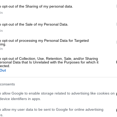
ποσότητα κοκαΐνης
o opt-out of the Sharing of my personal data.
In
Κόσμος
|
15.10.2025 15:06
o opt-out of the Sale of my Personal Data.
Η Γάζα ζητά χέρι βοηθείας από την
In
Τουρκία στην ανοικοδόμηση –
Έκκληση για τσιμέντο και
to opt-out of processing my Personal Data for Targeted
ing.
κοντέινερ
In
Ο Αλ Σάρατζ προειδοποίησε ότι η ροή
o opt-out of Collection, Use, Retention, Sale, and/or Sharing
ersonal Data that Is Unrelated with the Purposes for which it
ανθρωπιστικής βοήθειας προς τη
lected.
Γάζα παραμένει εξαιρετικά αργή
Out
consents
o allow Google to enable storage related to advertising like cookies on
evice identifiers in apps.
Ελλάδα
|
11.10.2025 08:33
Υπό έλεγχο η φωτιά σε υπαίθριο
o allow my user data to be sent to Google for online advertising
s.