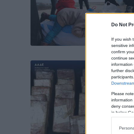
Do Not Pr
If you wish 
sensitive in
confirm you
continue se
information 
further disc
participants
Downstream 
Please note
information 
deny consent
in below Go
Persona