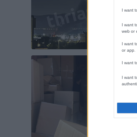
I want 
I want t
web or d
I want t
or app.
I want t
I want t
authenti