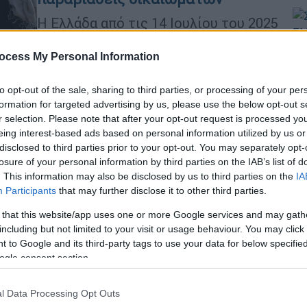
Η Ελλάδα από τις 14 Ιουλίου του 2025
έως τις 14 Οκτωβρίου ανέστειλε την
πρόσβαση στο άσυλο για όλους τους
ocess My Personal Information
Ώρ
πρόσφυγες και προσφύγισσες που
Σ
εισήλθαν στη χώρα μέσω της Βόρειας
to opt-out of the sale, sharing to third parties, or processing of your per
Αφρικής
κ
formation for targeted advertising by us, please use the below opt-out s
r selection. Please note that after your opt-out request is processed y
σ
eing interest-based ads based on personal information utilized by us or
Ελλάδα
|
22.10.2025 20:58
disclosed to third parties prior to your opt-out. You may separately opt-
Εντοπίστηκαν 39 κιλά κοκαΐνης σε
losure of your personal information by third parties on the IAB’s list of
. This information may also be disclosed by us to third parties on the
IA
κοντέινερ με μπανάνες στον
Participants
that may further disclose it to other third parties.
Πειραιά - Άνω του 1 εκατ. ευρώ η
αξία
 that this website/app uses one or more Google services and may gath
including but not limited to your visit or usage behaviour. You may click 
Το εμπορευματοκιβώτιο που
 to Google and its third-party tags to use your data for below specifi
περιείχε 1.080 χαρτοκιβώτια
ogle consent section.
μπανάνες, έκρυβε 34 αυτοσχέδιες
συσκευασίες με την κατασχεθείσα
l Data Processing Opt Outs