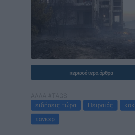
περισσότερα άρθρα
ΑΛΛΑ #TAGS
ειδήσεις τώρα
Πειραιάς
κοκ
τανκερ