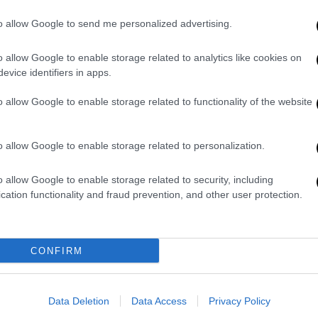
χώρο στον Ασπρόπυργο - Έκαψε
λάστιχα και κοντέινερ
to allow Google to send me personalized advertising.
Υπήρχαν αναφορές για ήχους
o allow Google to enable storage related to analytics like cookies on
εκρήξεων
evice identifiers in apps.
o allow Google to enable storage related to functionality of the website
Οικονομία
|
25.09.2025 23:39
o allow Google to enable storage related to personalization.
ΑΑΔΕ: «Μπλόκο» σε τεράστιο
κύκλωμα λαθρεμπορίας -
o allow Google to enable storage related to security, including
Κατασχέθηκαν 17 κοντέινερ με
cation functionality and fraud prevention, and other user protection.
παράνομα ενδύματα και
υποδήματα στην Ελευσίνα
Μία από τις μεγαλύτερες υποθέσεις
CONFIRM
των τελευταίων ετών αποκάλυψαν οι
τελωνειακοί ελεγκτές - Διαφυγόντα
Data Deletion
Data Access
Privacy Policy
έσοδα που ξεπερνούν το 1,6 εκατ.