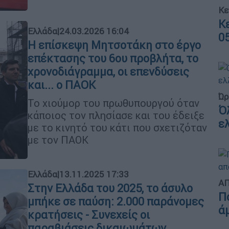
Κε
Κ
Ελλάδα
|
24.03.2026 16:04
0
Η επίσκεψη Μητσοτάκη στο έργο
επέκτασης του 6ου προβλήτα, το
χρονοδιάγραμμα, οι επενδύσεις
και... ο ΠΑΟΚ
Ώρ
Το χιούμορ του πρωθυπουργού όταν
Ό
κάποιος τον πλησίασε και του έδειξε
ε
με το κινητό του κάτι που σχετιζόταν
με τον ΠΑΟΚ
Ελλάδα
|
13.11.2025 17:33
ΑΠ
Στην Ελλάδα του 2025, το άσυλο
Π
μπήκε σε παύση: 2.000 παράνομες
ά
κρατήσεις - Συνεχείς οι
παραβιάσεις δικαιωμάτων