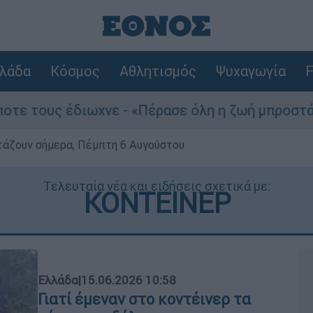
λάδα
Κόσμος
Αθλητισμός
Ψυχαγωγία
F
διωχνε - «Πέρασε όλη η ζωή μπροστά μου»
ρτάζουν σήμερα, Πέμπτη 6 Αυγούστου
Τελευταία νέα και ειδήσεις σχετικά με:
ΚΟΝΤΕΙΝΕΡ
Ελλάδα
|
15.06.2026 10:58
Γιατί έμεναν στο κοντέινερ τα