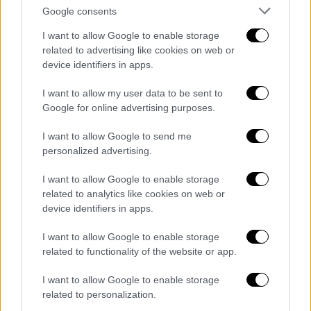
κοντέινερ με παράνομα ενδύματα και
Google consents
υποδήματα στην Ελευσίνα
I want to allow Google to enable storage
Μία από τις μεγαλύτερες υποθέσεις των
related to advertising like cookies on web or
τελευταίων ετών αποκάλυψαν οι
device identifiers in apps.
τελωνειακοί ελεγκτές - Διαφυγόντα έσοδα
I want to allow my user data to be sent to
που ξεπερνούν το 1,6 εκατ. ευρώ
Google for online advertising purposes.
I want to allow Google to send me
personalized advertising.
I want to allow Google to enable storage
related to analytics like cookies on web or
device identifiers in apps.
I want to allow Google to enable storage
related to functionality of the website or app.
I want to allow Google to enable storage
related to personalization.