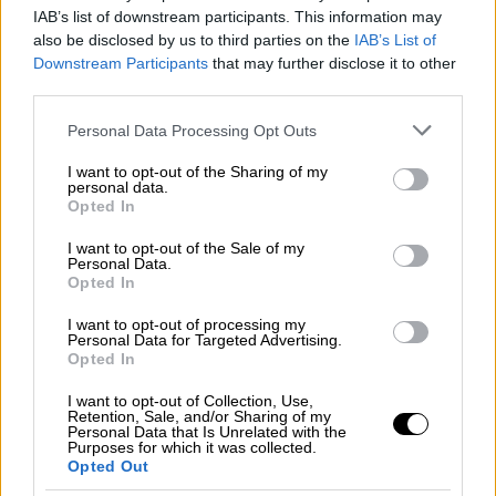
Υπήρχαν αναφορές για ήχους εκρήξεων
IAB’s list of downstream participants. This information may
also be disclosed by us to third parties on the
IAB’s List of
Downstream Participants
that may further disclose it to other
third parties.
Please note that this website/app uses one or more Google
Personal Data Processing Opt Outs
services and may gather and store information including but
not limited to your visit or usage behaviour. You may click to
I want to opt-out of the Sharing of my
personal data.
grant or deny consent to Google and its third-party tags to
Opted In
use your data for below specified purposes in below Google
consent section.
I want to opt-out of the Sale of my
Personal Data.
Opted In
I want to opt-out of processing my
Personal Data for Targeted Advertising.
Opted In
I want to opt-out of Collection, Use,
Οικονομία
|
25.09.2025 23:39
Retention, Sale, and/or Sharing of my
Personal Data that Is Unrelated with the
ΑΑΔΕ: «Μπλόκο» σε τεράστιο κύκλωμα
Purposes for which it was collected.
Opted Out
λαθρεμπορίας - Κατασχέθηκαν 17