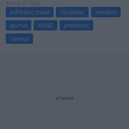
ΑΛΛΑ #TAGS
ειδήσεις τώρα
Πειραιάς
κοκαΐνη
φωτιά
ΑΑΔΕ
μπανάνες
τανκερ