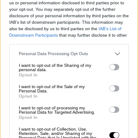
us or personal information disclosed to third parties prior to
your opt-out. You may separately opt-out of the further
disclosure of your personal information by third parties on the
IAB’s list of downstream participants. This information may
also be disclosed by us to third parties on the
IAB’s List of
Downstream Participants
that may further disclose it to other
third parties.
Please note that this website/app uses one or more Google
Personal Data Processing Opt Outs
services and may gather and store information including but
Συνταγές
|
30.04.2024 07:59
not limited to your visit or usage behaviour. You may click to
I want to opt-out of the Sharing of my
Πασχαλινές συνταγές - Γαρδουμπάκια
personal data.
grant or deny consent to Google and its third-party tags to
Opted In
ριγανάτα σβησμένα με λεμόνι
use your data for below specified purposes in below Google
consent section.
I want to opt-out of the Sale of my
Κλασικό μεζεδάκι του πασχαλινό τραπεζιού
Personal Data.
οι γαρδούμπες κρατούν συντροφιά στον
Opted In
ψήστη και στην παρέα συνοδεύοντας το
I want to opt-out of processing my
κρασάκι μέχρι να βγει το αρνί.
Personal Data for Targeted Advertising.
Opted In
I want to opt-out of Collection, Use,
Retention, Sale, and/or Sharing of my
Personal Data that Is Unrelated with the