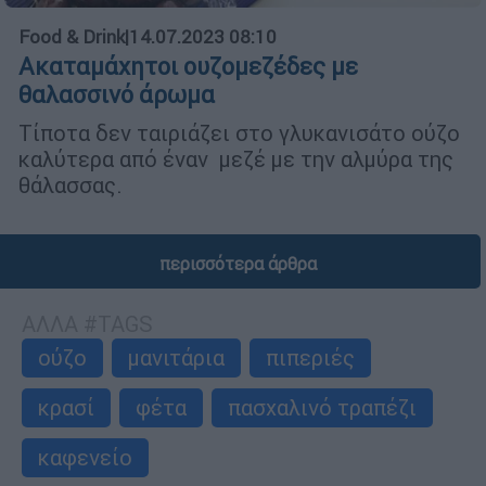
Food & Drink
|
14.07.2023 08:10
Aκαταμάχητοι ουζομεζέδες με
θαλασσινό άρωμα
Τίποτα δεν ταιριάζει στο γλυκανισάτο ούζο
καλύτερα από έναν μεζέ με την αλμύρα της
θάλασσας.
περισσότερα άρθρα
ΑΛΛΑ #TAGS
ούζο
μανιτάρια
πιπεριές
κρασί
φέτα
πασχαλινό τραπέζι
καφενείο