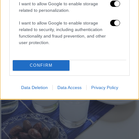
Του ούζου και του τσίπουρου -
I want to allow Google to enable storage
Κροκετάκια παστού μπακαλιάρου
related to personalization.
Ζεστός μεζές να μοιραστείτε με την παρέα
I want to allow Google to enable storage
συνοδεύοντας το απόσταγμα της επιλογής
related to security, including authentication
σας.
functionality and fraud prevention, and other
user protection.
CONFIRM
Data Deletion
Data Access
Privacy Policy