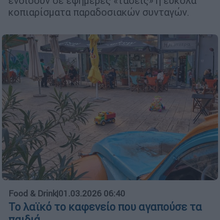
ενδίδουν σε εφήμερες «τάσεις» ή εύκολα
κοπιαρίσματα παραδοσιακών συνταγών.
Food & Drink
|
01.03.2026 06:40
Το λαϊκό το καφενείο που αγαπούσε τα
παιδιά