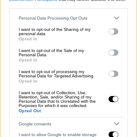
στο δικαστήριο
third parties.
Please note that this website/app uses one or more Google
Personal Data Processing Opt Outs
services and may gather and store information including but
not limited to your visit or usage behaviour. You may click to
I want to opt-out of the Sharing of my
personal data.
grant or deny consent to Google and its third-party tags to
Opted In
use your data for below specified purposes in below Google
consent section.
I want to opt-out of the Sale of my
Personal Data.
Opted In
I want to opt-out of processing my
Personal Data for Targeted Advertising.
Opted In
I want to opt-out of Collection, Use,
Retention, Sale, and/or Sharing of my
Personal Data that Is Unrelated with the
Purposes for which it was collected.
Opted Out
Ελλάδα
|
03.09.2025 11:05
Τρόμος για 26χρονη: Μπούκαραν
Google consents
διαρρήκτες στο σπίτι της, την
I want to allow Google to enable storage