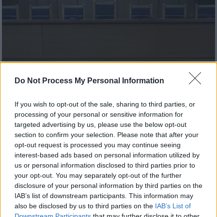
Do Not Process My Personal Information
If you wish to opt-out of the sale, sharing to third parties, or
processing of your personal or sensitive information for
targeted advertising by us, please use the below opt-out
Ελλάδα
|
20.11.2025 23:25
section to confirm your selection. Please note that after your
Θεσσαλονίκη: Αθωώθηκε ο 27χρονος
opt-out request is processed you may continue seeing
που βγήκε με ανήλικη και έπεσε θύμα
interest-based ads based on personal information utilized by
us or personal information disclosed to third parties prior to
ληστείας
your opt-out. You may separately opt-out of the further
«Με προσέγγισε μέσω facebook και μου
disclosure of your personal information by third parties on the
IAB’s list of downstream participants. This information may
ανέφερε ότι εκδίδεται. Έλεγε στην αρχή ότι
also be disclosed by us to third parties on the
IAB’s List of
είναι 14 ετών και στη συνέχεια 17», δήλωσε
Downstream Participants
that may further disclose it to other