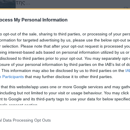
της...
ocess My Personal Information
Ιστορία
|
18.06.2023 07:35
ΑΠ
Η Οδύσσεια της «Καλλιόπης» στη
Έ
to opt-out of the sale, sharing to third parties, or processing of your per
Μεσόγειο: Το ιστιοφόρο που έφυγε
formation for targeted advertising by us, please use the below opt-out s
π
από τον Πειραιά για το Κρανίδι και
r selection. Please note that after your opt-out request is processed y
έ
βρέθηκε μετά από ένα μήνα στη
eing interest-based ads based on personal information utilized by us or
disclosed to third parties prior to your opt-out. You may separately opt-
Βεγγάζη
losure of your personal information by third parties on the IAB’s list of
Το πρωί της Πέμπτης 22 Δεκεμβρίου
. This information may also be disclosed by us to third parties on the
IA
1932 το «Καλλιόπη» με ούριο άνεμο
Ώρ
Participants
that may further disclose it to other third parties.
στα πανιά του εγκατέλειπε το λιμάνι
Ώ
 that this website/app uses one or more Google services and may gath
του Πειραιά με πλώρη για το Κρανίδι.
including but not limited to your visit or usage behaviour. You may click 
Επεσε σε θύελα και μετά από 35
 to Google and its third-party tags to use your data for below specifi
ημέρες χωρίς τιμόνι, πυξίδα και πανί
ogle consent section.
έφτασε στη Βεγγάζη. Η περιπέτεια
ΑΠ
επιβίωσης των 5 ναυτικών μέχρι
l Data Processing Opt Outs
σήμερα έχει γίνει θρύλος.
Φ