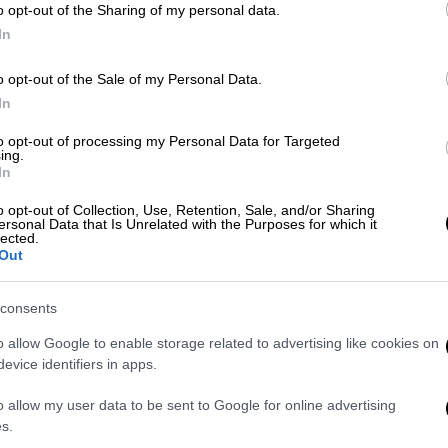
φ
o opt-out of the Sharing of my personal data.
In
Κόσμος
|
14.04.2022 07:55
Τιτανικός 110 χρόνια μετά: Τρεις
o opt-out of the Sale of my Personal Data.
συγκλονιστικές αφηγήσεις και μια
In
απόπειρα αυτοκτονίας ζωτικής
Ώρ
to opt-out of processing my Personal Data for Targeted
σημασίας
Θ
ing.
In
κ
Ο «αβύθιστος» Τιτανικός βυθίζεται
και ό,τι δεν θ αμπορούσε να κάνει
o opt-out of Collection, Use, Retention, Sale, and/or Sharing
ersonal Data that Is Unrelated with the Purposes for which it
ούτε ο Θεός, το κάνει ένα ταπεινό
lected.
παγόβουνο. Τα υπόλοιπα είναι
Out
απόνερα της Ιστορίας...
consents
Ιστορία
|
02.07.2021 10:22
o allow Google to enable storage related to advertising like cookies on
Σαν σήμερα 2 Ιουλίου, πάνω σε μια
evice identifiers in apps.
σχεδία διαδραματίζονται σκηνές
o allow my user data to be sent to Google for online advertising
κόλασης για τους ναυαγούς της
s.
«Μέδουσας»