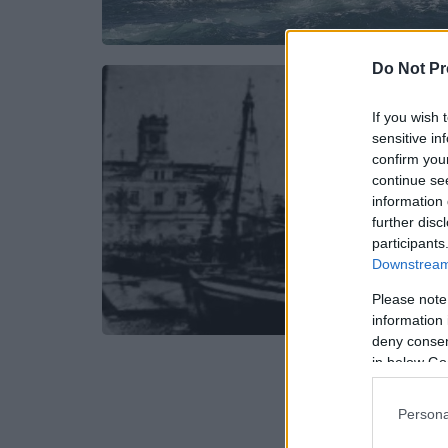
Do Not Pr
If you wish 
sensitive in
confirm you
continue se
information 
further disc
participants
Downstream 
Please note
information 
deny consent
in below Go
Persona