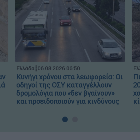
Ελλάδα
┋
06.08.2026 06:50
Ελ
αν
Κυνήγι χρόνου στα λεωφορεία: Οι
Πύ
ιά
οδηγοί της ΟΣΥ καταγγέλλουν
20
δρομολόγια που «δεν βγαίνουν»
χα
και προειδοποιούν για κινδύνους
κί