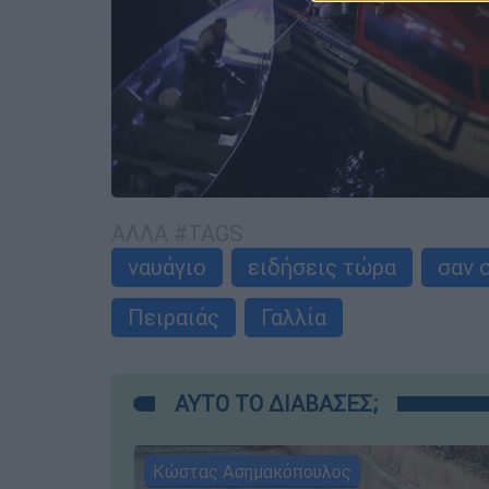
ΑΛΛΑ #TAGS
ναυάγιο
ειδήσεις τώρα
σαν 
Πειραιάς
Γαλλία
ΑΥΤΟ ΤΟ ΔΙΑΒΑΣΕΣ;
Κώστας Ασημακόπουλος