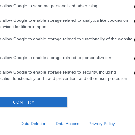
to allow Google to send me personalized advertising.
2 Ιουλίου του 1817 και το ναυάγιο της
«Μέδουσας» έμεινε στην Ιστορία για
o allow Google to enable storage related to analytics like cookies on
την τραγωδία που βίωσαν οι λιγοστοί
evice identifiers in apps.
που επέζησαν σε μια σχεδία, όπου
διαδραματίστηκαν σκηνές κόλασης.
o allow Google to enable storage related to functionality of the website
Κόσμος
|
12.03.2019 23:35
o allow Google to enable storage related to personalization.
Ναυαγός στον Ειρηνικό σώθηκε
γιατί φορούσε τζιν παντελόνι
o allow Google to enable storage related to security, including
cation functionality and fraud prevention, and other user protection.
Το ιστιοπλοϊκό κόπηκε στη μέση και
σύμφωνα με τις αρχές ευθύνη φέρει
ένα σκουλήκι που προξενεί ζημιά στο
CONFIRM
υλικό των ενοικιαζόμενων σκαφών
Data Deletion
Data Access
Privacy Policy
Κόσμος
|
25.12.2018 17:29