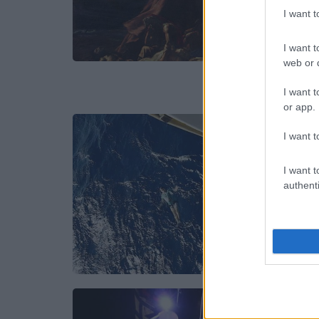
I want 
I want t
web or d
I want t
or app.
I want t
I want t
authenti