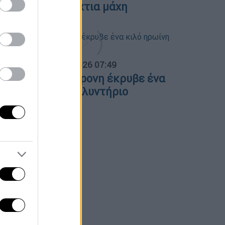
λόγες και ολονύχτια μάχη
α Ελλάδος...
|
07.08.2026 07:49
εσσαλονίκη: 46χρονη έκρυβε ένα
ιλό ηρωίνη στο πλυντήριο