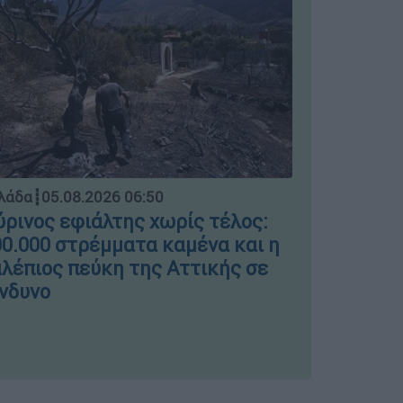
Ελλάδα
┋
04.
λάδα
┋
05.08.2026 06:50
Μπλόκο σ
ρινος εφιάλτης χωρίς τέλος:
ΣΤΑΣΥ γι
0.000 στρέμματα καμένα και η
πινακίδε
λέπιος πεύκη της Αττικής σε
νδυνο