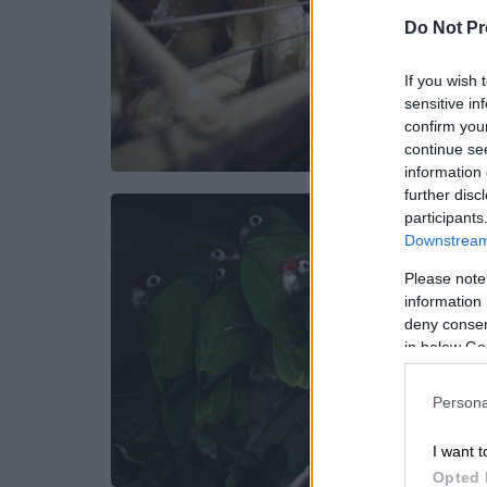
Do Not Pr
If you wish 
sensitive in
confirm you
continue se
information 
further disc
participants
Downstream 
Please note
information 
deny consent
in below Go
Persona
I want t
Opted 