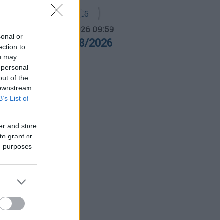
α Ελλάδος...
|
07.08.2026 09:59
sonal or
ρα Ελλάδος 07/08/2026
ection to
ou may
 personal
out of the
 downstream
B’s List of
er and store
to grant or
ed purposes