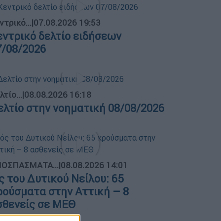
ντρικό...
|
07.08.2026 19:53
εντρικό δελτίο ειδήσεων
7/08/2026
λτίο...
|
08.08.2026 16:18
ελτίο στην νοηματική 08/08/2026
ΟΣΠΑΣΜΑΤΑ...
|
08.08.2026 14:01
ός του Δυτικού Νείλου: 65
ρούσματα στην Αττική – 8
σθενείς σε ΜΕΘ