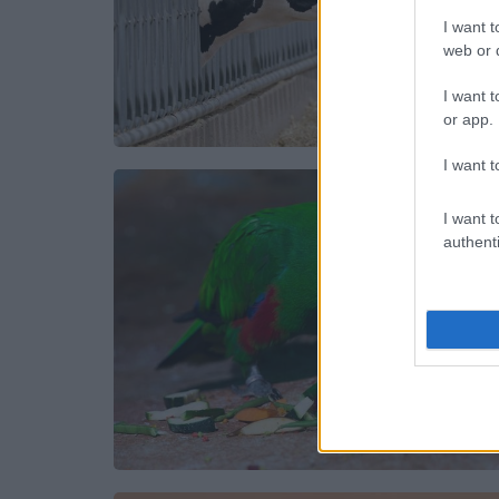
I want t
web or d
I want t
or app.
I want t
I want t
authenti