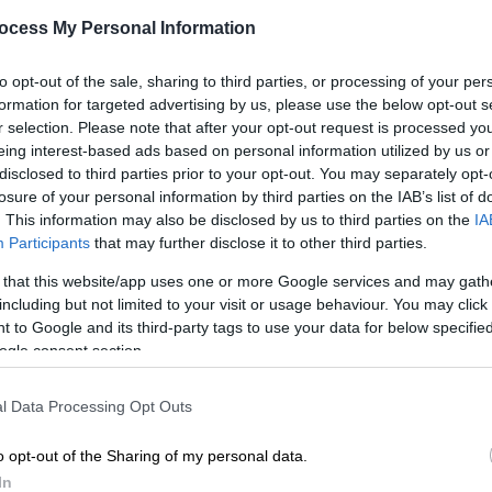
Βουλγαρία
ocess My Personal Information
Η Περιφέρεια Ηπείρου λαμβάνει
Ώρ
to opt-out of the sale, sharing to third parties, or processing of your per
προληπτικά μέτρα
Ώ
formation for targeted advertising by us, please use the below opt-out s
r selection. Please note that after your opt-out request is processed y
eing interest-based ads based on personal information utilized by us or
disclosed to third parties prior to your opt-out. You may separately opt-
losure of your personal information by third parties on the IAB’s list of
. This information may also be disclosed by us to third parties on the
IA
Κόσμος
|
01.10.2024 14:51
Participants
that may further disclose it to other third parties.
Χιτσκοκικές εικόνες στην
 that this website/app uses one or more Google services and may gath
Αργεντινή: Χιλιάδες παπαγάλοι
including but not limited to your visit or usage behaviour. You may click 
στον ουρανό της πόλης Χιλάριο
 to Google and its third-party tags to use your data for below specifi
Ασκασούμπι – Αναζητούν
ogle consent section.
καταφύγιο
l Data Processing Opt Outs
Ενόψει του φθινοπώρου και του
χειμώνα τα πουλιά μετακινούνται
o opt-out of the Sharing of my personal data.
In