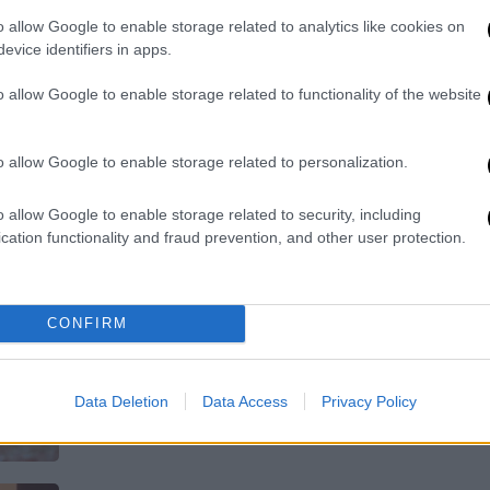
Από τις αρχές του 2023 μέχρι την 1η
o allow Google to enable storage related to analytics like cookies on
Απριλίου 2024 ο ΠΟΥ κατέγραψε
evice identifiers in apps.
συνολικά 889 κρούσματα γρίπης των
o allow Google to enable storage related to functionality of the website
πτηνών σε ανθρώπους
o allow Google to enable storage related to personalization.
o allow Google to enable storage related to security, including
Υγεία
|
08.03.2024 16:48
cation functionality and fraud prevention, and other user protection.
Συναγερμός για την ψιττάκωση:
Από τι προκαλείται, τα
συμπτώματα και ποιοι
CONFIRM
κινδυνεύουν
Όσα πρέπει να γνωρίζετε για τη νόσο
Data Deletion
Data Access
Privacy Policy