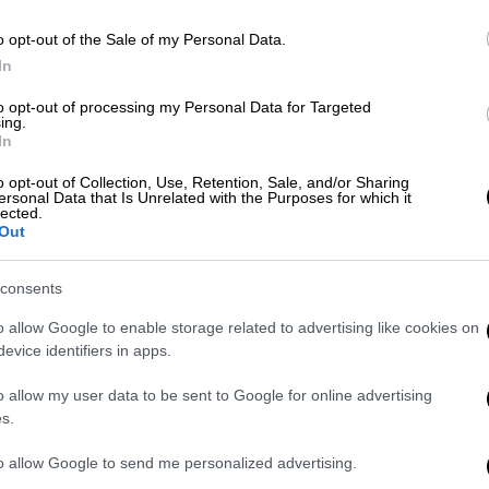
o opt-out of the Sale of my Personal Data.
In
Ελλάδα
|
30.07.2024 22:59
to opt-out of processing my Personal Data for Targeted
ing.
Γιατί πελαργοί έχουν κατακλύσει
In
τα Νότια Προάστια;
o opt-out of Collection, Use, Retention, Sale, and/or Sharing
Τι λέει ο Σύλλογος Προστασίας και
ersonal Data that Is Unrelated with the Purposes for which it
lected.
Περίθαλψης Άγριας Ζωής «ΑΝΙΜΑ»
Out
consents
o allow Google to enable storage related to advertising like cookies on
evice identifiers in apps.
Υγεία
|
19.04.2024 18:18
Καμπανάκι από ΠΟΥ: Ο ιός της
o allow my user data to be sent to Google for online advertising
γρίπτης των πτηνών εντοπίστηκε
s.
σε αγελαδινό γάλα μολυσμένων
to allow Google to send me personalized advertising.
ζώων