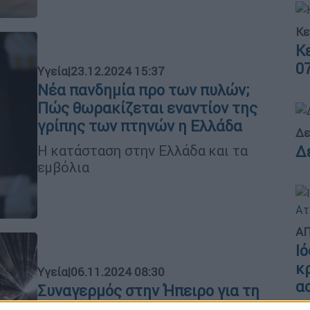
Κε
Κ
0
Υγεία
|
23.12.2024 15:37
Νέα πανδημία προ των πυλών;
Πώς θωρακίζεται εναντίον της
γρίπης των πτηνών η Ελλάδα
Δε
Η κατάσταση στην Ελλάδα και τα
Δ
εμβόλια
ΑΠ
Ι
κ
Υγεία
|
06.11.2024 08:30
α
Συναγερμός στην Ήπειρο για τη
γρίπη των πτηνών που χτυπά τη