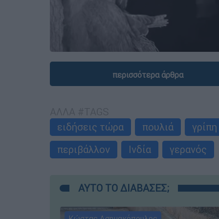
περισσότερα άρθρα
ΑΛΛΑ #TAGS
ειδήσεις τώρα
πουλιά
γρίπη
περιβάλλον
Ινδία
γερανός
ΑΥΤΟ ΤΟ ΔΙΑΒΑΣΕΣ;
Κώστας Ασημακόπουλος