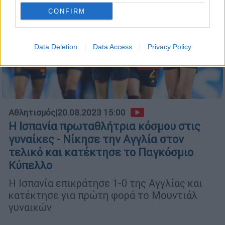
CONFIRM
Data Deletion
Data Access
Privacy Policy
Αθλητισμός
|
20.08.2023 15:00
Η Ισπανία πρωταθλήτρια κόσμου στις
γυναίκες - Νίκησε την Αγγλία στον
τελικό και κατέκτησε το Παγκόσμιο
Κύπελλο
H Ισπανία επικράτησε 1-0 της Αγγλίας και
κατέκτησε για πρώτη φορά το Μουντιάλ
γυναικών