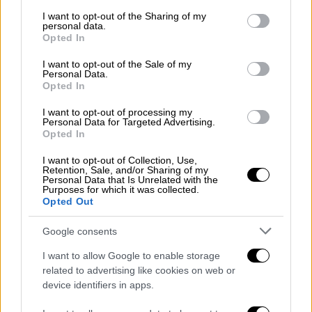
Δεν παραιτείται ο Λουίς Ρουμπιάλες
services and may gather and store information including but
not limited to your visit or usage behaviour. You may click to
I want to opt-out of the Sharing of my
παρά τον σάλο και τις αντιδράσεις για
personal data.
grant or deny consent to Google and its third-party tags to
το φιλί στο στόμα - Στα άκρα η κόντρα
Opted In
use your data for below specified purposes in below Google
με την κυβέρνηση που θέλει να τον
consent section.
I want to opt-out of the Sale of my
«τελειώσει»
Personal Data.
Opted In
Ο Ρουμπιάλες δήλωσε ότι έπεσε θύμα
I want to opt-out of processing my
κοινωνικής δολοφονίας και είπε ότι το φιλί
Personal Data for Targeted Advertising.
ήταν αυθόρμητο και συναινετικό
Opted In
I want to opt-out of Collection, Use,
Retention, Sale, and/or Sharing of my
Personal Data that Is Unrelated with the
Purposes for which it was collected.
Opted Out
Google consents
I want to allow Google to enable storage
related to advertising like cookies on web or
device identifiers in apps.