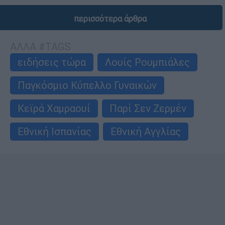
περισσότερα άρθρα
ΑΛΛΑ #TAGS
ειδήσεις τώρα
Λουίς Ρουμπιάλες
Παγκόσμιο Κύπελλο Γυναικών
Κεϊρά Χαμραουί
Παρί Σεν Ζερμέν
Εθνική Ισπανίας
Εθνική Αγγλίας