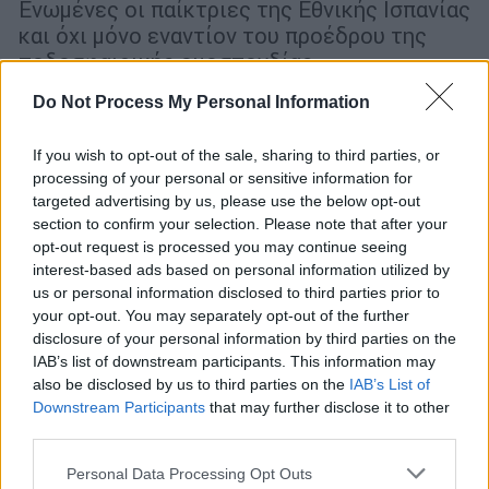
Ενωμένες οι παίκτριες της Εθνικής Ισπανίας
και όχι μόνο εναντίον του προέδρου της
ποδοσφαιρικής ομοσπονδίας
Do Not Process My Personal Information
If you wish to opt-out of the sale, sharing to third parties, or
processing of your personal or sensitive information for
targeted advertising by us, please use the below opt-out
section to confirm your selection. Please note that after your
opt-out request is processed you may continue seeing
interest-based ads based on personal information utilized by
us or personal information disclosed to third parties prior to
your opt-out. You may separately opt-out of the further
disclosure of your personal information by third parties on the
IAB’s list of downstream participants. This information may
also be disclosed by us to third parties on the
IAB’s List of
Downstream Participants
that may further disclose it to other
third parties.
Αθλητισμός
|
25.08.2023 19:34
Please note that this website/app uses one or more Google
Personal Data Processing Opt Outs