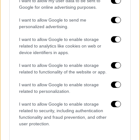
I want to allow my user data to be sent to
Google for online advertising purposes.
I want to allow Google to send me
personalized advertising.
Αθλητισμός
|
24.08.2023 17:59
I want to allow Google to enable storage
Στενεύει ο κλοιός για τον Λουίς
related to analytics like cookies on web or
Ρουμπιάλες: Ελέγχεται πειθαρχικά από
device identifiers in apps.
τη FIFA, κινείται εναντίον του η Ερμόσο,
I want to allow Google to enable storage
καταγγέλλεται και για προσβλητικά
related to functionality of the website or app.
σχόλια σε πρώην συνάδελφο
I want to allow Google to enable storage
Ο ασκός του Αιόλου άνοιξε για τον Λουίς
related to personalization.
Ρουμπιάλες
I want to allow Google to enable storage
related to security, including authentication
functionality and fraud prevention, and other
user protection.