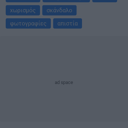
χωρισμός
σκάνδαλο
φωτογραφίες
απιστία