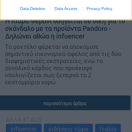
Data Deletion
Data Access
Privacy Policy
Lifestyle
|
29.01.2025 14:45
Η Κιάρα Φεράνι οδηγείται σε δίκη για το
σκάνδαλο με τα προϊόντα Pandoro -
Δηλώνει αθώα η infuencer
Το μοντέλο φέρεται να αποκόμισε
σημαντικό οικονομικό όφελος από τις δύο
διαφημιστικές εκστρατείες, ενώ το
συνολικό κέρδος που προέκυψε
υπολογίζεται πως ξεπερνά τα 2
εκατομμύρια ευρώ
περισσότερα άρθρα
ΑΛΛΑ #TAGS
influencer
ειδήσεις τώρα
Ιταλία