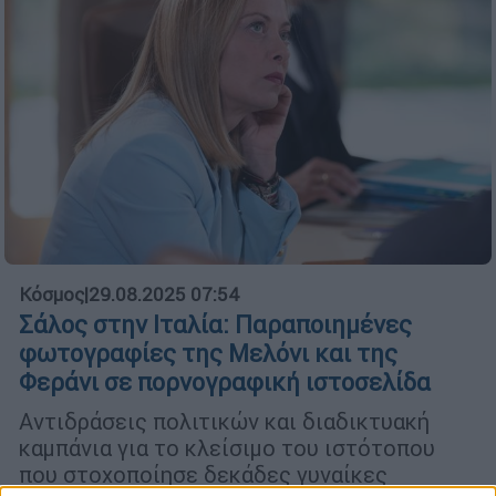
Κόσμος
|
29.08.2025 07:54
Σάλος στην Ιταλία: Παραποιημένες
φωτογραφίες της Μελόνι και της
Φεράνι σε πορνογραφική ιστοσελίδα
Αντιδράσεις πολιτικών και διαδικτυακή
καμπάνια για το κλείσιμο του ιστότοπου
που στοχοποίησε δεκάδες γυναίκες