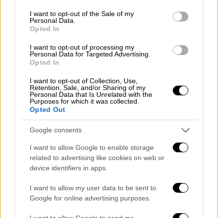
use your data for below specified purposes in below Google
Η Ιταλίδα καλλονή προτιμάει σχεδόν κάθε
consent section.
I want to opt-out of the Sale of my
χρόνο τη χώρα μας για τις καλοκαιρινές τις
Personal Data.
Opted In
αποδράσεις
I want to opt-out of processing my
Personal Data for Targeted Advertising.
Opted In
I want to opt-out of Collection, Use,
Retention, Sale, and/or Sharing of my
Personal Data that Is Unrelated with the
Purposes for which it was collected.
Opted Out
Google consents
I want to allow Google to enable storage
related to advertising like cookies on web or
device identifiers in apps.
I want to allow my user data to be sent to
Google for online advertising purposes.
Lifestyle
|
02.02.2025 10:15
I want to allow Google to send me