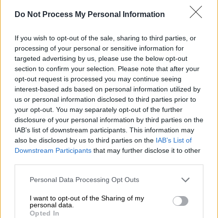
Do Not Process My Personal Information
If you wish to opt-out of the sale, sharing to third parties, or
processing of your personal or sensitive information for
targeted advertising by us, please use the below opt-out
section to confirm your selection. Please note that after your
opt-out request is processed you may continue seeing
interest-based ads based on personal information utilized by
us or personal information disclosed to third parties prior to
your opt-out. You may separately opt-out of the further
disclosure of your personal information by third parties on the
IAB’s list of downstream participants. This information may
also be disclosed by us to third parties on the
IAB’s List of
Downstream Participants
that may further disclose it to other
third parties.
Lifestyle
|
26.08.2025 17:06
Please note that this website/app uses one or more Google
Personal Data Processing Opt Outs
Η Κιάρα Φεράνι απολαμβάνει τις
services and may gather and store information including but
διακοπές της στην Ελλάδα - Το ελληνικό
not limited to your visit or usage behaviour. You may click to
I want to opt-out of the Sharing of my
personal data.
νησί που επέλεξε
grant or deny consent to Google and its third-party tags to
Opted In