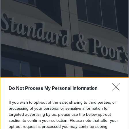
Do Not Process My Personal Information
Οικονομία
|
19.04.2024 23:17
Standard & Poor's: Αναβάθμισε το
If you wish to opt-out of the sale, sharing to third parties, or
outlook της Ελλάδας – Επιβεβαιώνεται
processing of your personal or sensitive information for
η επενδυτική βαθμίδα
targeted advertising by us, please use the below opt-out
section to confirm your selection. Please note that after your
Ο S&P έδωσε στα ελληνικά ομόλογα την
opt-out request is processed you may continue seeing