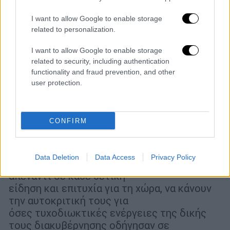
I want to allow Google to enable storage
related to personalization.
I want to allow Google to enable storage
related to security, including authentication
functionality and fraud prevention, and other
Πολιτική
|
21.10.2023 10:15
user protection.
Μαρινάκης κατά Κασσελάκη: Εξέδωσε
άλλη μια «πολάκεια» ανακοίνωση
προσπαθώντας να υποβαθμίσει μια
CONFIRM
σημαντική επιτυχία της χώρας
«Καλό θα είναι στον ΣΥΡΙΖΑ, αντί να
Data Deletion
Data Access
Privacy Policy
συνεχίσουν να στέκονται μικρόψυχα
απέναντι σε κάθε θετική
είδηση και επιτυχία για τη χώρα, να κάνουν
την αυτοκριτική τους για
όσες τυχοδιωκτικές ενέργειες της δικής
τους διακυβέρνησης οδήγησαν σε