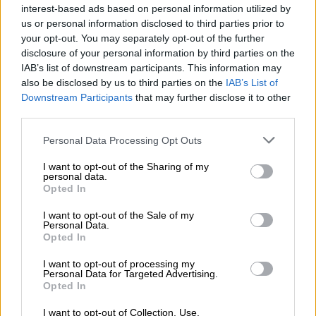
επενδυτική βαθμίδα πριν από έξι μήνες (20
interest-based ads based on personal information utilized by
Οκτωβρίου 2023), ανοίγοντας τον δρόμο για
us or personal information disclosed to third parties prior to
να ενταχθούν αυτά σε διεθνείς δείκτες,
your opt-out. You may separately opt-out of the further
διευρύνοντας έτσι την επενδυτική βάση
disclosure of your personal information by third parties on the
τους
IAB’s list of downstream participants. This information may
also be disclosed by us to third parties on the
IAB’s List of
Downstream Participants
that may further disclose it to other
third parties.
Please note that this website/app uses one or more Google
Personal Data Processing Opt Outs
services and may gather and store information including but
not limited to your visit or usage behaviour. You may click to
I want to opt-out of the Sharing of my
personal data.
grant or deny consent to Google and its third-party tags to
Opted In
use your data for below specified purposes in below Google
consent section.
I want to opt-out of the Sale of my
Personal Data.
Opted In
I want to opt-out of processing my
Personal Data for Targeted Advertising.
Opted In
I want to opt-out of Collection, Use,