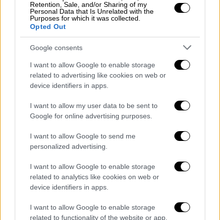
Retention, Sale, and/or Sharing of my
Πολιτική
|
22.10.2023 08:44
Personal Data that Is Unrelated with the
Purposes for which it was collected.
Παπαθανάσης στο ethnos.gr: Η
Opted Out
ανάκτηση επενδυτικής βαθμίδας
αποτυπώνει την αποτελεσματικότητα
Google consents
της οικονομικής πολιτικής της
I want to allow Google to enable storage
κυβέρνησης
related to advertising like cookies on web or
device identifiers in apps.
Τι είπε στο ethnos.gr
ο αναπληρωτής υπουργός Εθνικής
I want to allow my user data to be sent to
Οικονομίας και Οικονομικών
Google for online advertising purposes.
I want to allow Google to send me
personalized advertising.
I want to allow Google to enable storage
related to analytics like cookies on web or
device identifiers in apps.
I want to allow Google to enable storage
related to functionality of the website or app.