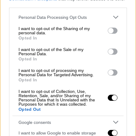
third parties.
Please note that this website/app uses one or more Google
Personal Data Processing Opt Outs
services and may gather and store information including but
not limited to your visit or usage behaviour. You may click to
I want to opt-out of the Sharing of my
personal data.
grant or deny consent to Google and its third-party tags to
Opted In
use your data for below specified purposes in below Google
consent section.
I want to opt-out of the Sale of my
Personal Data.
Opted In
I want to opt-out of processing my
Personal Data for Targeted Advertising.
Opted In
I want to opt-out of Collection, Use,
Retention, Sale, and/or Sharing of my
Personal Data that Is Unrelated with the
Purposes for which it was collected.
Οικονομία
|
08.04.2026 16:07
Opted Out
Νέες αυξήσεις στα τσιγάρα: Στα 6,5
ευρώ πάει το πακέτο - Τι δείχνει μελέτη
Google consents
του Ευρωκοινοβουλίου
I want to allow Google to enable storage