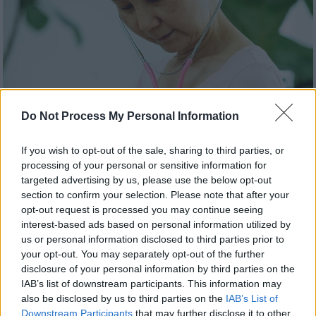
Do Not Process My Personal Information
If you wish to opt-out of the sale, sharing to third parties, or
processing of your personal or sensitive information for
targeted advertising by us, please use the below opt-out
Υγεία
|
16.04.2026 14:37
section to confirm your selection. Please note that after your
Γάμος, ανύπαντρη ζωή και κίνδυνος
opt-out request is processed you may continue seeing
interest-based ads based on personal information utilized by
καρκίνου - Τι αποκαλύπτει νέα έρευνα
us or personal information disclosed to third parties prior to
Στη συζήτηση για τον καρκίνο, σπάνια
your opt-out. You may separately opt-out of the further
εξετάζεται η οικογενειακή κατάσταση ως
disclosure of your personal information by third parties on the
IAB’s list of downstream participants. This information may
έναν παράγοντας που ενδέχεται να
also be disclosed by us to third parties on the
IAB’s List of
επηρεάζει τον κίνδυνο νόσησης
Downstream Participants
that may further disclose it to other