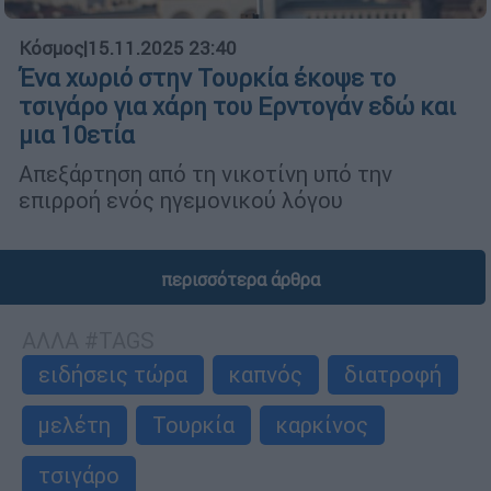
Κόσμος
|
15.11.2025 23:40
Ένα χωριό στην Τουρκία έκοψε το
τσιγάρο για χάρη του Ερντογάν εδώ και
μια 10ετία
Απεξάρτηση από τη νικοτίνη υπό την
επιρροή ενός ηγεμονικού λόγου
περισσότερα άρθρα
ΑΛΛΑ #TAGS
ειδήσεις τώρα
καπνός
διατροφή
μελέτη
Τουρκία
καρκίνος
τσιγάρο