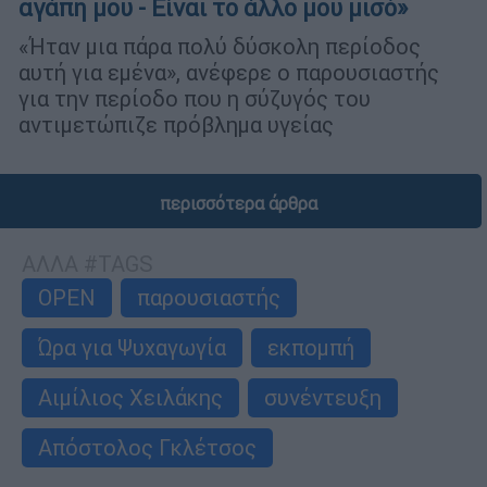
αγάπη μου - Είναι το άλλο μου μισό»
«Ήταν μια πάρα πολύ δύσκολη περίοδος
αυτή για εμένα», ανέφερε ο παρουσιαστής
για την περίοδο που η σύζυγός του
αντιμετώπιζε πρόβλημα υγείας
περισσότερα άρθρα
ΑΛΛΑ #TAGS
OPEN
παρουσιαστής
Ώρα για Ψυχαγωγία
εκπομπή
Αιμίλιος Χειλάκης
συνέντευξη
Απόστολος Γκλέτσος