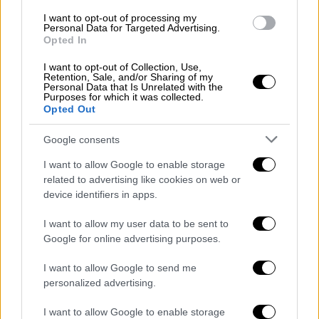
I want to opt-out of processing my
Personal Data for Targeted Advertising.
Opted In
I want to opt-out of Collection, Use,
Retention, Sale, and/or Sharing of my
Personal Data that Is Unrelated with the
Purposes for which it was collected.
Opted Out
Google consents
I want to allow Google to enable storage
related to advertising like cookies on web or
device identifiers in apps.
I want to allow my user data to be sent to
Google for online advertising purposes.
Τηλεόραση
|
02.05.2026 17:25
Ψυχαγωγία.... Κυριακάτικα: Μιχάλης
I want to allow Google to send me
Ιατρόπουλος και Ευγενία Ξυγκόρου στην
personalized advertising.
παρέα του Θανάση Πάτρα
I want to allow Google to enable storage