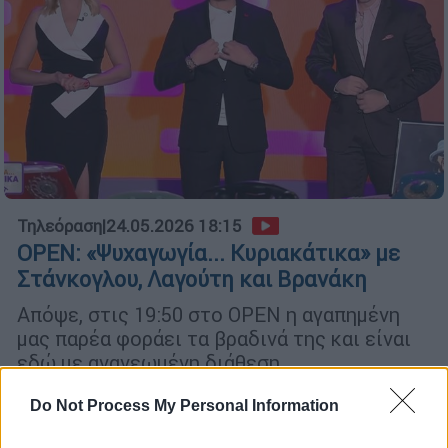
Τηλεόραση
|
24.05.2026 18:15
OPEN: «Ψυχαγωγία... Κυριακάτικα» με
Στάνκογλου, Λαγούτη και Βρανάκη
Απόψε, στις 19:50 στο OPEN η αγαπημένη
μας παρέα φοράει τα βραδινά της και είναι
εδώ με ανανεωμένη διάθεση
Do Not Process My Personal Information