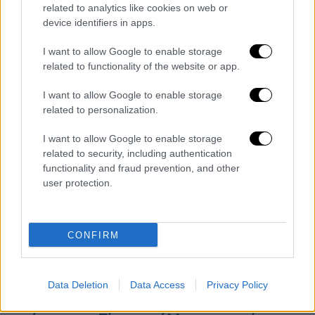
Την Κυριακή στις 19:50 μέσα από τη
related to analytics like cookies on web or
συχνότητα του OPEN
device identifiers in apps.
I want to allow Google to enable storage
related to functionality of the website or app.
I want to allow Google to enable storage
related to personalization.
I want to allow Google to enable storage
related to security, including authentication
functionality and fraud prevention, and other
user protection.
CONFIRM
Lifestyle
|
19.04.2026 12:13
Data Deletion
Data Access
Privacy Policy
Θανάσης Πάτρας: «Η σύζυγός μου είναι η