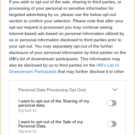
If you wish to opt-out of the sale, sharing to third parties, or
processing of your personal or sensitive information for
targeted advertising by us, please use the below opt-out
section to confirm your selection. Please note that after your
opt-out request is processed you may continue seeing
interest-based ads based on personal information utilized by
us or personal information disclosed to third parties prior to
your opt-out. You may separately opt-out of the further
disclosure of your personal information by third parties on the
IAB’s list of downstream participants. This information may
also be disclosed by us to third parties on the
IAB’s List of
Downstream Participants
that may further disclose it to other
third parties.
Τηλεόραση
|
10.05.2026 16:15
Please note that this website/app uses one or more Google
Personal Data Processing Opt Outs
«Ψυχαγωγία... Κυριακάτικα» στο OPEN:
services and may gather and store information including but
Καλεσμένες, η Έλενα Χριστοπούλου και
not limited to your visit or usage behaviour. You may click to
I want to opt-out of the Sharing of my
personal data.
grant or deny consent to Google and its third-party tags to
η Μαίρη Αργυριάδου
Opted In
use your data for below specified purposes in below Google
«Ψυχαγωγία... Κυριακάτικα» με τον Θανάση
consent section.
I want to opt-out of the Sale of my
Πάτρα, Κυριακή στις 19:50 στο OPEN
Personal Data.
Opted In