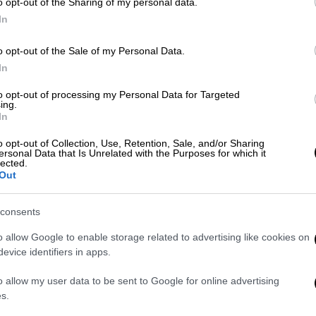
o opt-out of the Sharing of my personal data.
δυστυχήματος των Τεμπών
In
o opt-out of the Sale of my Personal Data.
In
Ελλάδα
|
18.11.2024 10:30
to opt-out of processing my Personal Data for Targeted
Κατεπείγουσα προκαταρκτική
ing.
In
εξέταση από τον Άρειο Πάγο για
το χαμένο υλικό από τις κάμερες
o opt-out of Collection, Use, Retention, Sale, and/or Sharing
ersonal Data that Is Unrelated with the Purposes for which it
στα Τέμπη
lected.
Out
Το ερώτημα που θέτει η Γεωργία
Αδειλίνη
consents
o allow Google to enable storage related to advertising like cookies on
evice identifiers in apps.
o allow my user data to be sent to Google for online advertising
Πολιτική
|
10.11.2023 15:00
s.
Αίτημα για την σύσταση