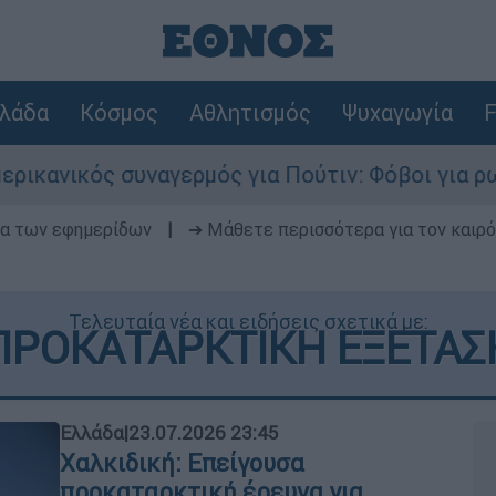
λάδα
Κόσμος
Αθλητισμός
Ψυχαγωγία
F
ερμός για Πούτιν: Φόβοι για ρωσικό χτύπημα σε
δα των εφημερίδων
|
➔ Μάθετε περισσότερα για τον καιρό
Τελευταία νέα και ειδήσεις σχετικά με:
ΠΡΟΚΑΤΑΡΚΤΙΚΗ ΕΞΕΤΑΣ
Ελλάδα
|
23.07.2026 23:45
Χαλκιδική: Επείγουσα
προκαταρκτική έρευνα για