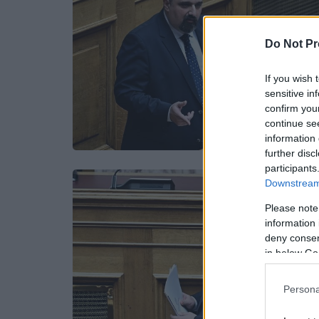
Do Not Pr
If you wish 
sensitive in
confirm you
continue se
information 
further disc
participants
Downstream 
Please note
information 
deny consent
in below Go
Persona