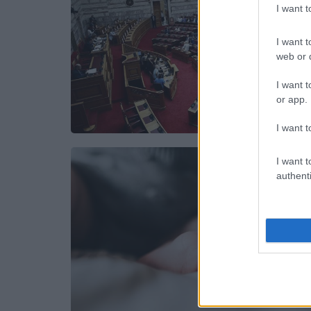
I want 
I want t
web or d
I want t
or app.
I want t
I want t
authenti