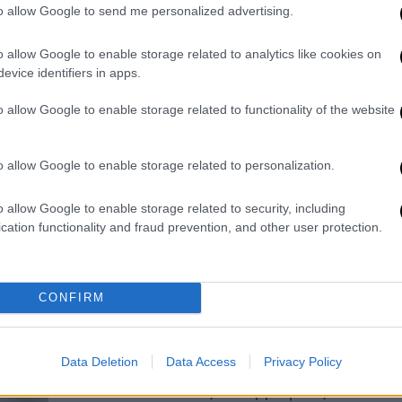
Προανακριτικής Επιτροπής για το
to allow Google to send me personalized advertising.
έγκλημα των Τεμπών καταθέτει ο
ΣΥΡΙΖΑ
o allow Google to enable storage related to analytics like cookies on
evice identifiers in apps.
Ο ΣΥΡΙΖΑ-ΠΣ θα καταθέσει αίτημα για
την σύσταση Προανακριτικής
o allow Google to enable storage related to functionality of the website
Επιτροπής
o allow Google to enable storage related to personalization.
Ελλάδα
|
26.10.2023 10:17
o allow Google to enable storage related to security, including
Αχαΐα: Παρέμβαση της
cation functionality and fraud prevention, and other user protection.
Δικαιοσύνης για τα δύο νεκρά
παιδιά μέσα σε έναν χρόνο - Τι θα
εξετάσουν οι Αρχές
CONFIRM
Η παραγγελία για περαιτέρω
διερεύνηση δόθηκε δεδομένου της
Data Deletion
Data Access
Privacy Policy
ύπαρξης τετελεσμένου γεγονότος,
που είναι ο θάνατος του βρέφους 20