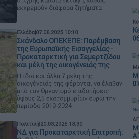
στιγμής κάποια εκταφή, καθώς
εκκρεμούν διάφορα ζητήματα
Κε
Κ
Ελλάδα
|
07.08.2025 10:10
0
Σκάνδαλο ΟΠΕΚΕΠΕ: Παρέμβαση
της Ευρωπαϊκής Εισαγγελίας -
Προκαταρκτική για Σεμερτζίδου
και μέλη της οικογένειάς της
Με
Μ
Η ίδια και άλλα 7 μέλη της
οικογένειάς της φέρονται να έλαβαν
0
από τον Οργανισμό επιδοτήσεις
ύψους 2,5 εκατομμυρίων ευρώ την
περίοδο 2019-2024
ΑΠ
Πολιτική
|
20.03.2025 18:30
Μ
ΝΔ για Προκαταρκτική Επιτροπή:
Α