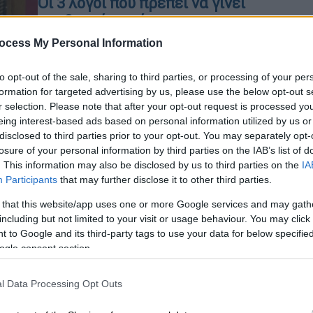
Οι 3 λόγοι που πρέπει να γίνει
αποδεκτό το αίτημα
Τριαντόπουλου για παραπομπή στο
ocess My Personal Information
δικαστικό συμβούλιο
Ώρ
Ώ
to opt-out of the sale, sharing to third parties, or processing of your per
Τι ανέφερε στο σκεπτικό της η
formation for targeted advertising by us, please use the below opt-out s
εισηγήτρια της ΝΔ στην
r selection. Please note that after your opt-out request is processed y
Προανακριτική, Κωνσταντίνα
eing interest-based ads based on personal information utilized by us or
Καραμπατσώλη
disclosed to third parties prior to your opt-out. You may separately opt-
losure of your personal information by third parties on the IAB’s list of
. This information may also be disclosed by us to third parties on the
IA
Πολιτική
|
14.03.2025 16:25
Participants
that may further disclose it to other third parties.
Προανακριτική για Τριαντόπουλο:
 that this website/app uses one or more Google services and may gath
Αυτοί είναι οι 27 βουλευτές που
including but not limited to your visit or usage behaviour. You may click 
συνθέτουν την επιτροπή
 to Google and its third-party tags to use your data for below specifi
ogle consent section.
Η Προκαταρτική Επιτροπή θα
διερευνήσει τις εντολές που έδωσε
l Data Processing Opt Outs
ο Χρήστος Τριαντόπουλος για τη
διαχείριση του χώρου του