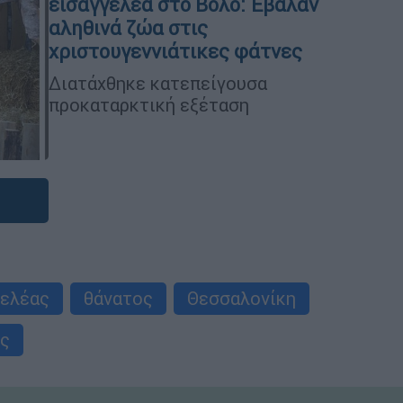
εισαγγελέα στο Βόλο: Έβαλαν
αληθινά ζώα στις
χριστουγεννιάτικες φάτνες
Διατάχθηκε κατεπείγουσα
προκαταρκτική εξέταση
γελέας
θάνατος
Θεσσαλονίκη
ος