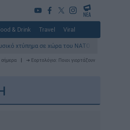
ood & Drink
Travel
Viral
 χώρα του ΝΑΤΟ - Τα βασικά σενάρια έως το 202
 σήμερα
|
➔ Εορτολόγιο: Ποιοι γιορτάζουν
Η