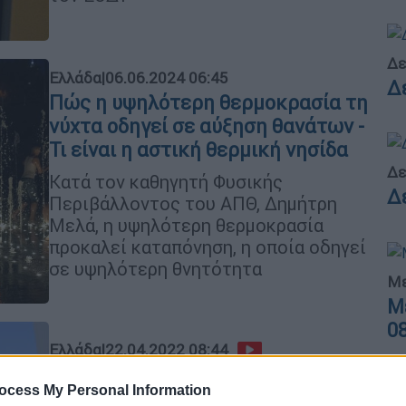
Δε
Ελλάδα
|
06.06.2024 06:45
Δ
Πώς η υψηλότερη θερμοκρασία τη
νύχτα οδηγεί σε αύξηση θανάτων -
Τι είναι η αστική θερμική νησίδα
Δε
Κατά τον καθηγητή Φυσικής
Δ
Περιβάλλοντος του ΑΠΘ, Δημήτρη
Μελά, η υψηλότερη θερμοκρασία
προκαλεί καταπόνηση, η οποία οδηγεί
σε υψηλότερη θνητότητα
Με
Μ
0
Ελλάδα
|
22.04.2022 08:44
«Αλλαγή του υγειονομικού και
ocess My Personal Information
νοσηλευτικού χάρτη»: Γιατί