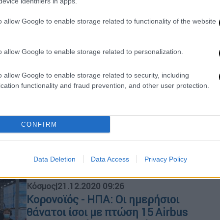
ΤΟ ΔΣ του νοσοκομείου στο Αγρίνιο
evice identifiers in apps.
καλείται να διερευνήσει τα
o allow Google to enable storage related to functionality of the website
περιστατικά
o allow Google to enable storage related to personalization.
Ελλάδα
|
07.01.2021 21:46
Κορονοϊός: Τι σημαίνει το υψηλό
o allow Google to enable storage related to security, including
ποσοστό θνητότητας που
cation functionality and fraud prevention, and other user protection.
καταγράφει η Ελλάδα
Η Ελλάδα καταγράφει ποσοστό 3,5
θανάτων σε 100 κρούσματα
CONFIRM
κορονοϊού, αλλά είναι πολύ χαμηλά
στο ποσοστό θανάτων και
πληθυσμού.
Data Deletion
Data Access
Privacy Policy
Κόσμος
|
21.12.2020 09:26
Κορονοϊός - ΗΠΑ: Οι ημερήσιοι
θάνατοι ίσοι με πτώση 15 Airbus