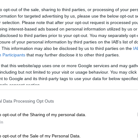
καταγράφονται αυξημένοι θάνατοι
ΑΠ
to opt-out of the sale, sharing to third parties, or processing of your per
ασθενών με κορονοϊό; Ο
formation for targeted advertising by us, please use the below opt-out s
Α
καθηγητής Λουκίδης απαντά
r selection. Please note that after your opt-out request is processed y
γ
eing interest-based ads based on personal information utilized by us or
Τι άλλαξε στο νοσηλευτικό χάρτη της
π
disclosed to third parties prior to your opt-out. You may separately opt-
χώρας
losure of your personal information by third parties on the IAB’s list of
. This information may also be disclosed by us to third parties on the
IA
Participants
that may further disclose it to other third parties.
Κόσμος
|
15.04.2022 09:25
 that this website/app uses one or more Google services and may gath
Βραζιλία: Υψηλότερη κατά 60% η
including but not limited to your visit or usage behaviour. You may click 
 to Google and its third-party tags to use your data for below specifi
θνητότητα του κορονοϊού στις
ogle consent section.
πόλεις που ψήφισαν Μπολσονάρου
Ο ακροδεξιός πρόεδρος «υποβάθμισε
l Data Processing Opt Outs
τη σοβαρότητα» της πανδημίας και
«διαφήμισε θεραπείες η
o opt-out of the Sharing of my personal data.
αποτελεσματικότητα των οποίων
In
ουδέποτε αποδείχθηκε», θύμισε ένας
εκ των συγγραφέων της έρευνας
o opt-out of the Sale of my Personal Data.