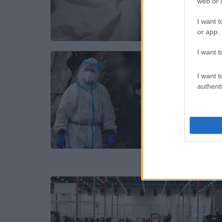
web or d
I want t
or app.
I want t
I want t
authenti