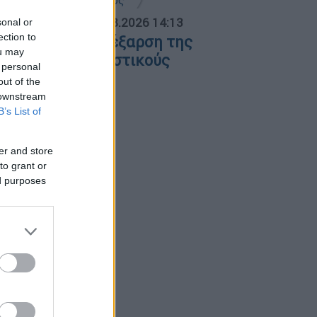
ΟΣΠΑΣΜΑΤΑ...
|
07.08.2026 14:13
sonal or
ection to
νησυχία για την έξαρση της
ou may
ρίπης Α σε τουριστικούς
 personal
ροορισμούς
out of the
 downstream
B’s List of
er and store
to grant or
ed purposes