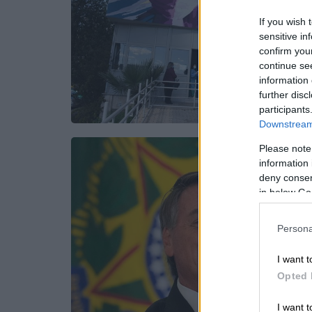
If you wish 
sensitive in
confirm you
continue se
information 
further disc
participants
Downstream 
Please note
information 
deny consent
in below Go
Persona
I want t
Opted 
I want t