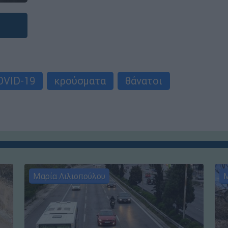
OVID-19
κρούσματα
θάνατοι
Μαρία Λιλιοπούλου
Μ