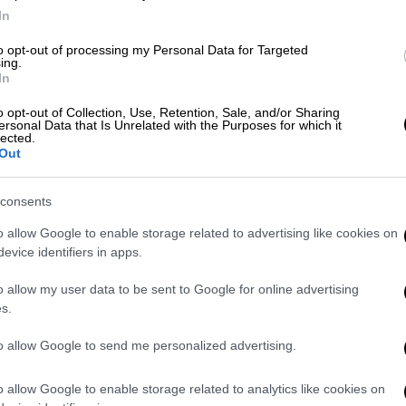
In
to opt-out of processing my Personal Data for Targeted
ing.
Ελλάδα
|
31.01.2022 14:00
In
Αυξήθηκαν 20% οι θάνατοι
νοσηλευόμενων σε ΜΕΘ Covid στο
o opt-out of Collection, Use, Retention, Sale, and/or Sharing
ersonal Data that Is Unrelated with the Purposes for which it
«Παπανικολάου» μέσα σε ένα
lected.
Out
χρόνο
Περισσότεροι από το 10% των
consents
διασωληνωμένων ασθενών
o allow Google to enable storage related to advertising like cookies on
παρέμειναν εκτός ΜΕΘ για 1-4 ημέρες
evice identifiers in apps.
o allow my user data to be sent to Google for online advertising
s.
Ελλάδα
|
02.06.2021 14:10
to allow Google to send me personalized advertising.
Κορονοϊός: Σοκάρει το 100%
θνητότητας στη ΜΕΘ Αγρινίου
o allow Google to enable storage related to analytics like cookies on