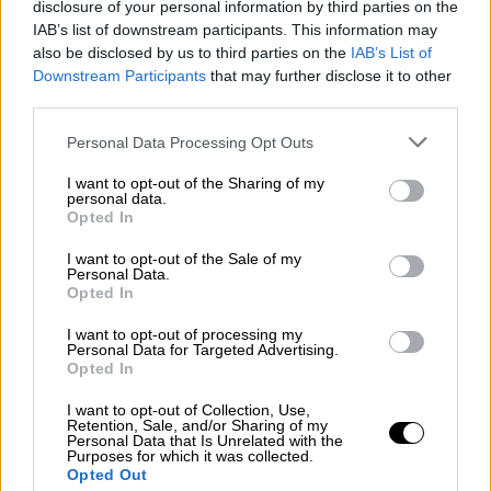
disclosure of your personal information by third parties on the
IAB’s list of downstream participants. This information may
also be disclosed by us to third parties on the
IAB’s List of
Downstream Participants
that may further disclose it to other
third parties.
Please note that this website/app uses one or more Google
Personal Data Processing Opt Outs
services and may gather and store information including but
Πολιτική
|
11.03.2024 16:52
not limited to your visit or usage behaviour. You may click to
I want to opt-out of the Sharing of my
Η επιχείρηση της φρεγάτας «ΥΔΡΑ»
personal data.
grant or deny consent to Google and its third-party tags to
στην Ερυθρά Θάλασσα και η επίσκεψη
Opted In
use your data for below specified purposes in below Google
Δένδια
consent section.
I want to opt-out of the Sale of my
Personal Data.
Συνοδευόταν από τον αρχηγό ΓΕΕΘΑ και τον
Opted In
αρχηγό ΓΕΝ
I want to opt-out of processing my
Personal Data for Targeted Advertising.
Opted In
I want to opt-out of Collection, Use,
Retention, Sale, and/or Sharing of my
Personal Data that Is Unrelated with the
Purposes for which it was collected.
Opted Out