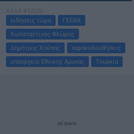
ΑΛΛΑ #TAGS
ειδήσεις τώρα
ΓΕΕΘΑ
Κωνσταντίνος Φλώρος
Δημήτρης Χούπης
παρακολουθήσεις
υπουργείο Εθνικής Άμυνας
Τουρκία