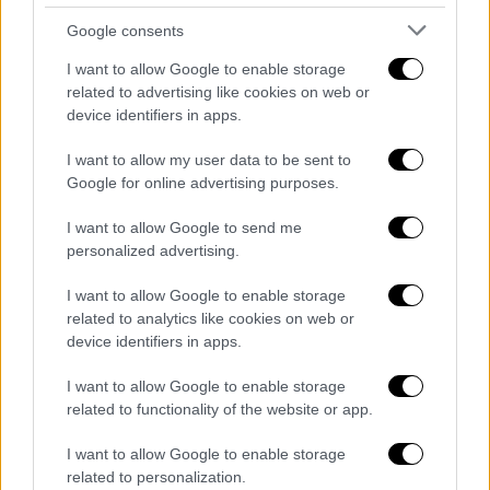
Google consents
I want to allow Google to enable storage
related to advertising like cookies on web or
device identifiers in apps.
I want to allow my user data to be sent to
Google for online advertising purposes.
Πολιτική
|
15.01.2024 23:30
I want to allow Google to send me
personalized advertising.
Την Τρίτη, παρουσία Δένδια η τελετή
παράδοσης - παραλαβής στο ΓΕΕΘΑ
I want to allow Google to enable storage
related to analytics like cookies on web or
Στις 10 το πρωί η τελετή στη Στρατιωτική
device identifiers in apps.
Σχολή Ευελπίδων
I want to allow Google to enable storage
related to functionality of the website or app.
I want to allow Google to enable storage
related to personalization.