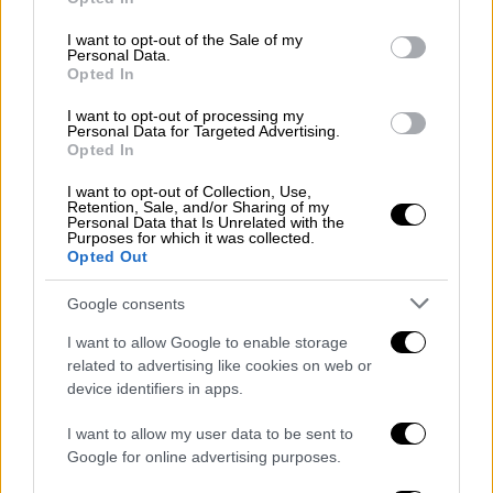
Πολυπαραμετρική μαγνητική
use your data for below specified purposes in below Google
τομογραφία: Η εξέταση - «κλειδί» για
consent section.
I want to opt-out of the Sale of my
Personal Data.
τον καρκίνο του προστάτη
Opted In
Συνέντευξη με τον Δρ. Νίκο Μποντόζογλου,
I want to opt-out of processing my
Ακτινοδιαγνώστη, Διευθυντής Αξονικής &
Personal Data for Targeted Advertising.
Μαγνητικής Τομογραφίας, Ιατρικό Κέντρο
Opted In
Αθηνών
I want to opt-out of Collection, Use,
Retention, Sale, and/or Sharing of my
Personal Data that Is Unrelated with the
Purposes for which it was collected.
Opted Out
Google consents
I want to allow Google to enable storage
related to advertising like cookies on web or
device identifiers in apps.
I want to allow my user data to be sent to
Google for online advertising purposes.