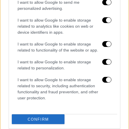
I want to allow Google to send me
personalized advertising.
I want to allow Google to enable storage
Υγεία
|
24.03.2023 06:46
related to analytics like cookies on web or
Χρεώνουν τον ΕΟΠΥΥ με χιλιάδες
device identifiers in apps.
«μαϊμού» αξονικές και μαγνητικές -
I want to allow Google to enable storage
Εντολή Πλεύρη για σαρωτικούς
related to functionality of the website or app.
ελέγχους
I want to allow Google to enable storage
Όπως αποκαλύπτει το ethnos.gr, με
related to personalization.
κατεπείγον έγγραφό του στη Διοίκηση του
ΕΟΠΥΥ ο υπουργός Υγείας ζητά να
I want to allow Google to enable storage
διερευνηθούν άμεσα όλες οι απεικονιστικές
related to security, including authentication
εξετάσεις - Τι κίνησε τις υποψίες
functionality and fraud prevention, and other
user protection.
CONFIRM