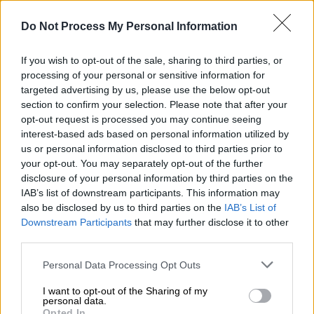
συντριπτικά κατάγματα, με αποτέλεσμα να
χρειαστεί χειρουργείο και μήνες για να
Do Not Process My Personal Information
αναρρώσει
If you wish to opt-out of the sale, sharing to third parties, or
processing of your personal or sensitive information for
targeted advertising by us, please use the below opt-out
section to confirm your selection. Please note that after your
opt-out request is processed you may continue seeing
interest-based ads based on personal information utilized by
us or personal information disclosed to third parties prior to
your opt-out. You may separately opt-out of the further
disclosure of your personal information by third parties on the
IAB’s list of downstream participants. This information may
also be disclosed by us to third parties on the
IAB’s List of
Downstream Participants
that may further disclose it to other
third parties.
Please note that this website/app uses one or more Google
Personal Data Processing Opt Outs
services and may gather and store information including but
not limited to your visit or usage behaviour. You may click to
I want to opt-out of the Sharing of my
Υγεία
|
10.05.2023 10:56
personal data.
grant or deny consent to Google and its third-party tags to
Opted In