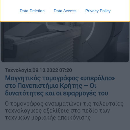
Data Deletion
Data Access
Privacy Policy
Τεχνολογία
|
09.10.2022 07:20
Μαγνητικός τομογράφος «υπερόλπο»
στο Πανεπιστήμιο Κρήτης – Οι
δυνατότητες και οι εφαρμογές του
Ο τομογράφος ενσωματώνει τις τελευταίες
τεχνολογικές εξελίξεις στο πεδίο των
τεχνικών μοριακής απεικόνισης