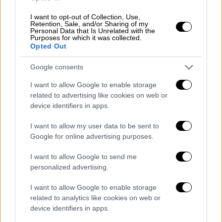
I want to opt-out of Collection, Use,
Retention, Sale, and/or Sharing of my
Personal Data that Is Unrelated with the
Purposes for which it was collected.
Opted Out
Ελλάδα
|
04.09.2023 15:18
Google consents
Εξετάσεις ΕΟΠΠΕΠ: «Τσουνάμι»
Προσλήψεων Εκπ/των Ενηλίκων το 2023
I want to allow Google to enable storage
related to advertising like cookies on web or
Βρισκόμαστε σε μία περίοδο που η ζήτηση
device identifiers in apps.
για εκπαιδευτές ενηλίκων εκτοξεύεται.
Συγκεκριμένα αναμένεται να προσληφθούν
I want to allow my user data to be sent to
περίπου 15.000 εκπαιδευτές για τα επόμενα
Google for online advertising purposes.
χρόνια για εργασία εξ αποστάσεως
I want to allow Google to send me
personalized advertising.
I want to allow Google to enable storage
related to analytics like cookies on web or
device identifiers in apps.