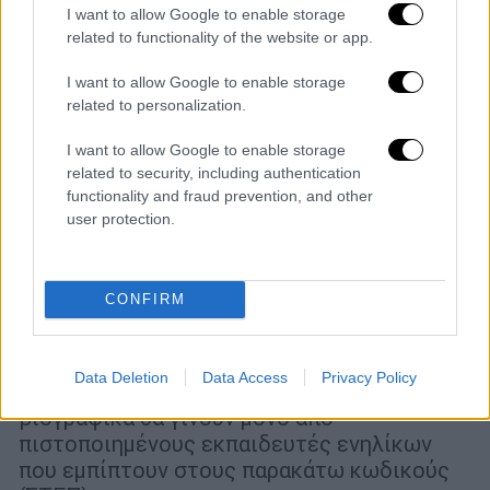
I want to allow Google to enable storage
related to functionality of the website or app.
I want to allow Google to enable storage
related to personalization.
I want to allow Google to enable storage
related to security, including authentication
functionality and fraud prevention, and other
user protection.
Ελλάδα
|
02.05.2023 15:49
Άμεσες προσλήψεις εκπαιδευτών
ενηλίκων - Βιογραφικά ΕΔΩ
CONFIRM
Νέες προσλήψεις εκπαιδευτών ενηλίκων
πραγματοποιούνται άμεσα από το golearn!
Data Deletion
Data Access
Privacy Policy
Στείλτε τώρα βιογραφικό σας- Δεκτά
βιογραφικά θα γίνουν μόνο από
πιστοποιημένους εκπαιδευτές ενηλίκων
που εμπίπτουν στους παρακάτω κωδικούς