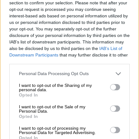
Ελλάδα
|
25.09.2023 11:02
section to confirm your selection. Please note that after your
opt-out request is processed you may continue seeing
Τέλος χρόνου για όσους θέλουν να γίνουν
interest-based ads based on personal information utilized by
εκπαιδευτές ενηλίκων
us or personal information disclosed to third parties prior to
your opt-out. You may separately opt-out of the further
Πώς θα προλάβουν τις εξετάσεις του
disclosure of your personal information by third parties on the
ΕΟΠΠΕΠ όσοι θέλουν να αποκτήσουν την
IAB’s list of downstream participants. This information may
επάρκεια για εκπαιδευτές ενηλίκων -
also be disclosed by us to third parties on the
IAB’s List of
Τσουνάμι χιλιάδων προσλήψεων έρχεται
Downstream Participants
that may further disclose it to other
άμεσα
third parties.
Please note that this website/app uses one or more Google
Personal Data Processing Opt Outs
services and may gather and store information including but
not limited to your visit or usage behaviour. You may click to
I want to opt-out of the Sharing of my
personal data.
grant or deny consent to Google and its third-party tags to
Opted In
use your data for below specified purposes in below Google
consent section.
I want to opt-out of the Sale of my
Personal Data.
Opted In
I want to opt-out of processing my
Personal Data for Targeted Advertising.
Opted In