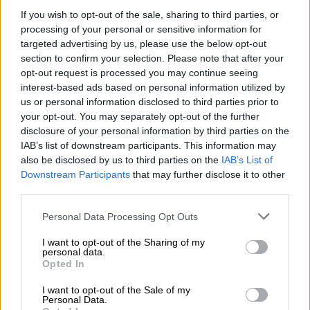
If you wish to opt-out of the sale, sharing to third parties, or
processing of your personal or sensitive information for
targeted advertising by us, please use the below opt-out
section to confirm your selection. Please note that after your
opt-out request is processed you may continue seeing
interest-based ads based on personal information utilized by
us or personal information disclosed to third parties prior to
your opt-out. You may separately opt-out of the further
disclosure of your personal information by third parties on the
IAB’s list of downstream participants. This information may
also be disclosed by us to third parties on the
IAB’s List of
Downstream Participants
that may further disclose it to other
third parties.
Please note that this website/app uses one or more Google
Personal Data Processing Opt Outs
services and may gather and store information including but
Κόσμος
|
11.09.2023 13:24
not limited to your visit or usage behaviour. You may click to
I want to opt-out of the Sharing of my
Σε αποδοχή κληρονομιάς προχωρούν οι
personal data.
grant or deny consent to Google and its third-party tags to
Opted In
πέντε κληρονόμοι του Καβαλιέρε - Το
use your data for below specified purposes in below Google
αστρονομικό ποσό που προσφέρει
consent section.
I want to opt-out of the Sale of my
Personal Data.
αγοραστής για τη βίλα του στη Σαρδηνία