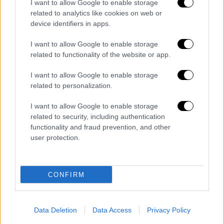
I want to allow Google to enable storage
Κόσμος
|
15.07.2023 15:55
related to analytics like cookies on web or
Στην ηγεσία του Forza Italia ο Αντόνιο
device identifiers in apps.
Ταγιάνι: Διαδέχεται τον Σίλβιο
I want to allow Google to enable storage
Μπερλουσκόνι ο Ιταλός ΥΠΕΞ
related to functionality of the website or app.
Ο υπουργός Εξωτερικών της Ιταλίας
I want to allow Google to enable storage
Αντόνιο Ταγιάνι εξελέγη σήμερα αρχηγός
related to personalization.
του Forza Italia
I want to allow Google to enable storage
related to security, including authentication
functionality and fraud prevention, and other
user protection.
CONFIRM
Data Deletion
Data Access
Privacy Policy