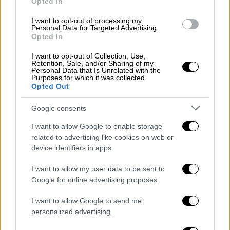
Opted In
Σε αποδοχή κληρονομιάς προχωρούν οι 5
I want to opt-out of processing my
κληρονόμοι του πρώην πρωθυπουργού της
Personal Data for Targeted Advertising.
Opted In
Ιταλίας Σίλβιο Μπερλουσκόνι, ο οποίος
απεβίωσε τον Ιούνιο
I want to opt-out of Collection, Use,
Retention, Sale, and/or Sharing of my
Personal Data that Is Unrelated with the
Purposes for which it was collected.
Opted Out
Google consents
I want to allow Google to enable storage
related to advertising like cookies on web or
device identifiers in apps.
I want to allow my user data to be sent to
Google for online advertising purposes.
I want to allow Google to send me
personalized advertising.