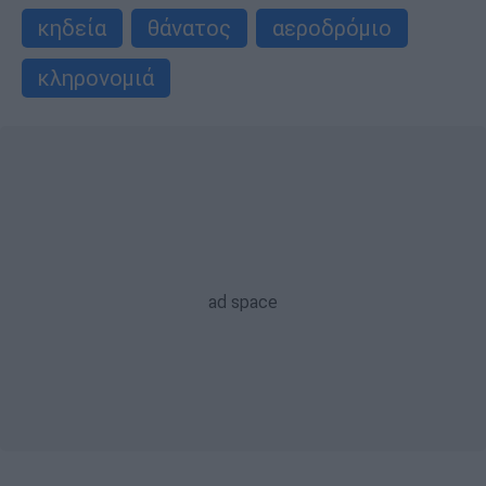
κηδεία
θάνατος
αεροδρόμιο
κληρονομιά