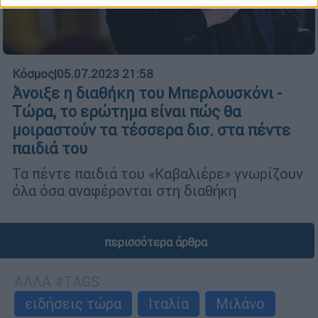
Κόσμος
|
05.07.2023 21:58
Άνοιξε η διαθήκη του Μπερλουσκόνι -
Τώρα, το ερώτημα είναι πώς θα
μοιραστούν τα τέσσερα δισ. στα πέντε
παιδιά του
Τα πέντε παιδιά του «Καβαλιέρε» γνωρίζουν
όλα όσα αναφέρονται στη διαθήκη
περισσότερα άρθρα
ΑΛΛΑ #TAGS
ειδήσεις τώρα
Ιταλία
Μιλάνο