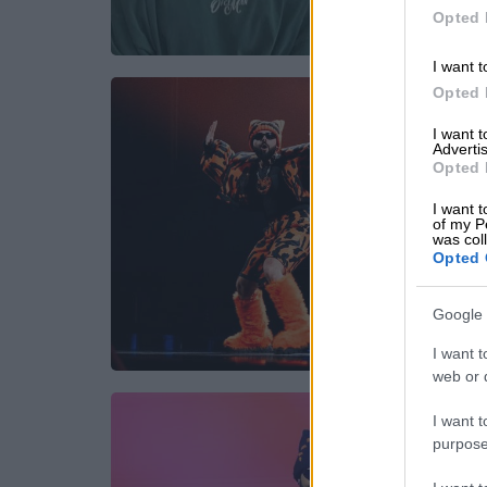
Opted 
I want t
Opted 
I want 
Advertis
Opted 
I want t
of my P
was col
Opted 
Google 
I want t
web or d
I want t
purpose