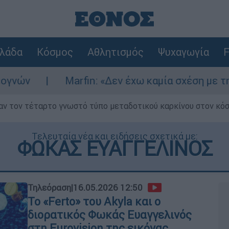
λάδα
Κόσμος
Αθλητισμός
Ψυχαγωγία
F
arfin: «Δεν έχω καμία σχέση με την επίθεση» λέ
ν τον τέταρτο γνωστό τύπο μεταδοτικού καρκίνου στον κό
Τελευταία νέα και ειδήσεις σχετικά με:
ΦΩΚΑΣ ΕΥΑΓΓΕΛΙΝΟΣ
Τηλεόραση
|
16.05.2026 12:50
Το «Ferto» του Akyla και ο
διορατικός Φωκάς Ευαγγελινός
στη Eurovision της εικόνας