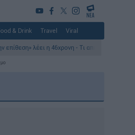
ood & Drink
Travel
Viral
ει η 46χρονη - Τι αποκάλυψε στους αστυνομικούς
σμο