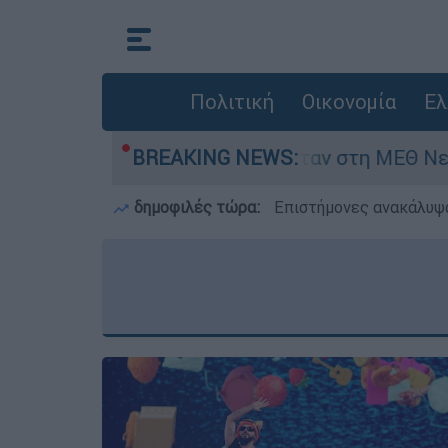
Πολιτική
Οικονομία
Ελ
μερών - Νοσηλευόταν στη ΜΕΘ Νεογνών
BREAKING NEWS:
M
δημοφιλές τώρα:
Επιστήμονες ανακάλυψα