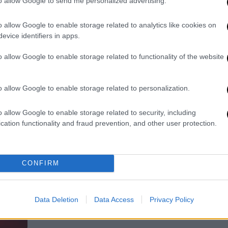
to allow Google to send me personalized advertising.
πρόβα της Ελλάδας για τη
Eurovision 2026 - Όλες οι
o allow Google to enable storage related to analytics like cookies on
πληροφορίες
evice identifiers in apps.
Ο Akylas ανέβηκε για πρώτη φορά στη
o allow Google to enable storage related to functionality of the website
σκηνή της Βιέννης!
o allow Google to enable storage related to personalization.
o allow Google to enable storage related to security, including
cation functionality and fraud prevention, and other user protection.
Τηλεόραση
|
02.05.2026 09:40
Σήμερα στις 13:45 η πρώτη
τεχνική πρόβα της χώρας μας για
τη Eurovision 2026 - Τα πρώτα
CONFIRM
στοιχεία
Το ταξίδι της ελληνικής αποστολής
Data Deletion
Data Access
Privacy Policy
στη Βιέννη ξεκινάει!