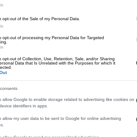
τον Ανδρέα Καρακάση
Α
In
o opt-out of the Sale of my Personal Data.
In
Με
Τηλεόραση
|
03.05.2026 12:25
to opt-out of processing my Personal Data for Targeted
Μ
Κυκλοφόρησαν οι πρώτες
ing.
0
φωτογραφίες από την πρώτη
In
πρόβα του Akyla - Δείτε τα
o opt-out of Collection, Use, Retention, Sale, and/or Sharing
στιγμιότυπα
ersonal Data that Is Unrelated with the Purposes for which it
lected.
Out
Η δεύτερη πρόβα της ελληνικής
αποστολής έχει οριστεί την Τετάρτη
6 Μαΐου στις 13:20 ώρα Ελλάδας
consents
o allow Google to enable storage related to advertising like cookies on
evice identifiers in apps.
o allow my user data to be sent to Google for online advertising
Τηλεόραση
|
02.05.2026 14:40
s.
Πραγματοποιήθηκε η πρώτη