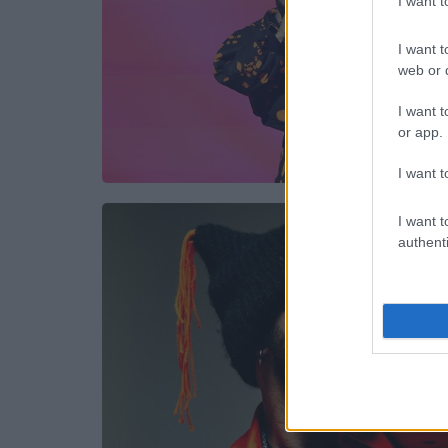
I want 
I want t
web or d
I want t
or app.
I want t
I want t
authenti