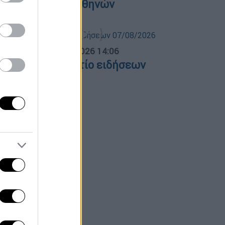
΄ Νεκροταφείο Αθηνών
σημεριανό...
|
07.08.2026 14:06
εσημεριανό δελτίο ειδήσεων
7/08/2026