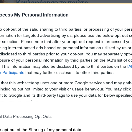
Κυκλοφόρησε το πρώτο
απόσπασμα από τη σκηνική
ocess My Personal Information
εμφάνιση της Ελλάδας στη
Eurovision 2026 - Δείτε το βίντεο
ΑΠ
to opt-out of the sale, sharing to third parties, or processing of your per
Β
Ο Akylas με το «FERTO» για πρώτη
formation for targeted advertising by us, please use the below opt-out s
θ
r selection. Please note that after your opt-out request is processed y
φορά οπτικά στη σκηνή της Βιέννης
eing interest-based ads based on personal information utilized by us or
disclosed to third parties prior to your opt-out. You may separately opt-
losure of your personal information by third parties on the IAB’s list of
. This information may also be disclosed by us to third parties on the
IA
Κε
Participants
that may further disclose it to other third parties.
Κ
Ethnos Vidcasts
|
05.05.2026 16:50
 that this website/app uses one or more Google services and may gath
0
Eurojourney: Πάμε Βιέννη; - Η
including but not limited to your visit or usage behaviour. You may click 
πρώτη τεχνική πρόβα του Akyla, ο
 to Google and its third-party tags to use your data for below specifi
Theo Evan και ο Δημήτρης
ogle consent section.
Σαμόλης (ep.14)
l Data Processing Opt Outs
Η εκπομπή του OPEN για όλα τα νέα
ΑΠ
του διαγωνισμού της Eurovision με
Μ
o opt-out of the Sharing of my personal data.