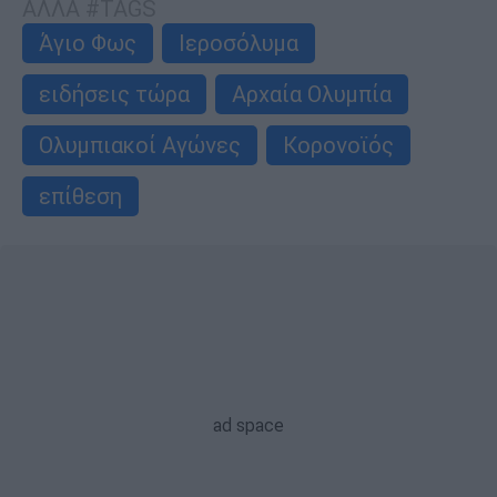
ΑΛΛΑ #TAGS
Άγιο Φως
Ιεροσόλυμα
ειδήσεις τώρα
Αρχαία Ολυμπία
Ολυμπιακοί Αγώνες
Κορονοϊός
επίθεση