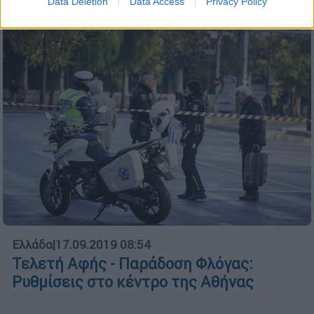
δραστηριότητα συνεχίζεται απρόσκοπτα
Data Deletion
Data Access
Privacy Policy
Ελλάδα
|
17.09.2019 08:54
Τελετή Αφής - Παράδοση Φλόγας:
Ρυθμίσεις στο κέντρο της Αθήνας