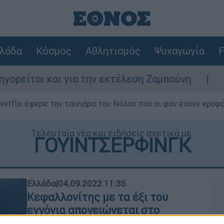
λάδα
Κόσμος
Αθλητισμός
Ψυχαγωγία
F
αι και για την εκτέλεση Ζαμπούνη
Ζάκυνθ
Netflix έφερε την ταινιάρα του Νόλαν που οι φαν έχουν κρυφό
Τελευταία νέα και ειδήσεις σχετικά με:
ΓΟΥΙΝΤΣΕΡΦΙΝΓΚ
Ελλάδα
|
04.09.2022 11:35
Κεφαλλονίτης με τα έξι του
εγγόνια απογειώνεται στο
Δρέπανο με κάιτ σερφ: «Νιώθω