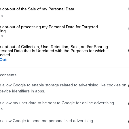
δημιουργούν μεγάλα προβλήματα!
o opt-out of the Sale of my Personal Data.
Με
In
Μ
to opt-out of processing my Personal Data for Targeted
0
Αθλητισμός
|
27.04.2021 17:52
ing.
In
«Χάλκινος» ο Βύρων Κοκκαλάνης
στο Παγκόσμιο Πρωτάθλημα RSX
o opt-out of Collection, Use, Retention, Sale, and/or Sharing
ersonal Data that Is Unrelated with the Purposes for which it
ΑΘ
lected.
Ο Ελληνας πρωταθλητής κατέκτησε
Out
Α
μετάλλιο για δεύτερη φορά στην
καριέρα του σε Παγκόσμιο
consents
Πρωτάθλημα
o allow Google to enable storage related to advertising like cookies on
Ώρ
Αθλητισμός
|
17.08.2019 13:19
evice identifiers in apps.
Ώ
Ο διάπλους 18 μιλίων της
o allow my user data to be sent to Google for online advertising
81χρονης Αναστασίας που ενώνει
s.
την Ελλάδα
to allow Google to send me personalized advertising.
Η Αναστασία Γερολυμάτου στις 25
Κε