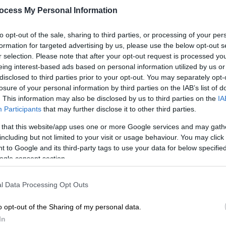
σαν αετός»
ocess My Personal Information
Ο Γιάννης Καλογεράτος συμπληρώνει
to opt-out of the sale, sharing to third parties, or processing of your per
40 χρόνια πάνω στο σερφ, είναι
formation for targeted advertising by us, please use the below opt-out s
πρωτοπόρος στο κάιτ και
r selection. Please note that after your opt-out request is processed y
αποκαλύπτει στο ethnos.gr τα
eing interest-based ads based on personal information utilized by us or
μυστικά της λατρείας του αλλά και το
disclosed to third parties prior to your opt-out. You may separately opt-
losure of your personal information by third parties on the IAB’s list of
πώς οδηγεί στους αιθέρες τα εγγόνια
. This information may also be disclosed by us to third parties on the
IA
του
Participants
that may further disclose it to other third parties.
 that this website/app uses one or more Google services and may gath
including but not limited to your visit or usage behaviour. You may click 
 to Google and its third-party tags to use your data for below specifi
Ελλάδα
|
16.06.2021 22:41
ogle consent section.
Οταν η ξαπλώστρα και η
Με
σαγιονάρα παραλίας αποτελούν
l Data Processing Opt Outs
Μ
κίνδυνο τραυματισμού!
0
o opt-out of the Sharing of my personal data.
Κι όμως, ξαπλώστρα και σαγιονάρα
In