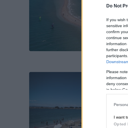
Do Not Pr
If you wish 
sensitive in
confirm you
continue se
information 
further disc
participants
Downstream 
Please note
information 
deny consent
in below Go
Persona
I want t
Opted 