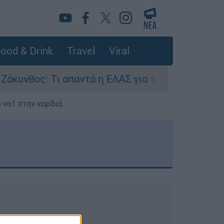
ood & Drink
Travel
Viral
ος: Τι απαντά η ΕΛΑΣ για τους 8 βιασμούς τουρ
 νο1 στην καρδιά...