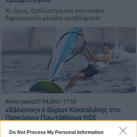
Κι όμως, ξαπλώστρα και σαγιονάρα
δημιουργούν μεγάλα προβλήματα!
Αθλητισμός
|
27.04.2021 17:52
«Χάλκινος» ο Βύρων Κοκκαλάνης στο
Παγκόσμιο Πρωτάθλημα RSX
Ο Ελληνας πρωταθλητής κατέκτησε
Do Not Process My Personal Information
μετάλλιο για δεύτερη φορά στην καριέρα