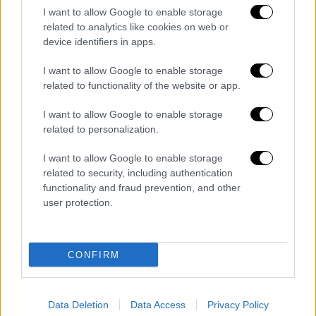
I want to allow Google to enable storage
related to analytics like cookies on web or
device identifiers in apps.
I want to allow Google to enable storage
related to functionality of the website or app.
I want to allow Google to enable storage
POPULAR VIDEOS
related to personalization.
I want to allow Google to enable storage
Κεντρικό...
|
06.08.2026 20:05
related to security, including authentication
Κεντρικό δελτίο ειδήσεων 06/08/2026
functionality and fraud prevention, and other
user protection.
ΑΠΟΣΠΑΣΜΑΤΑ...
|
06.08.2026 18:49
CONFIRM
Φωτιά στη Σκύρο: Τεράστιες φλόγες και
ολονύχτια μάχη
Data Deletion
Data Access
Privacy Policy