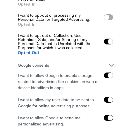
σέρφινγκ το διάπλου Σκάλας Κεφαλλονιάς -
Opted In
Κυλλήνη και θα ακολουθήσει μεγάλο πάρτι
στο Αργοστόλι στις 31 Αυγούστου
I want to opt-out of processing my
Personal Data for Targeted Advertising.
Opted In
ΑΛΛΑ #TAGS
θάλασσα
παραλία
τραυματισμοί
I want to opt-out of Collection, Use,
Retention, Sale, and/or Sharing of my
Personal Data that Is Unrelated with the
Purposes for which it was collected.
κολύμβηση
ιστιοπλοΐα
Σπορ
Opted Out
Βύρων Κοκκαλάνης
Google consents
I want to allow Google to enable storage
related to advertising like cookies on web or
device identifiers in apps.
I want to allow my user data to be sent to
Google for online advertising purposes.
I want to allow Google to send me
personalized advertising.