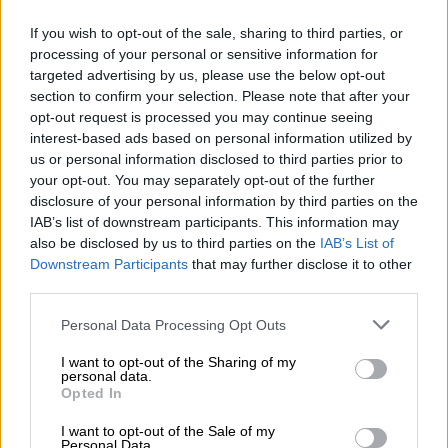
του σε Παγκόσμιο Πρωτάθλημα
If you wish to opt-out of the sale, sharing to third parties, or
processing of your personal or sensitive information for
targeted advertising by us, please use the below opt-out
section to confirm your selection. Please note that after your
opt-out request is processed you may continue seeing
interest-based ads based on personal information utilized by
us or personal information disclosed to third parties prior to
your opt-out. You may separately opt-out of the further
disclosure of your personal information by third parties on the
IAB’s list of downstream participants. This information may
also be disclosed by us to third parties on the
IAB’s List of
Downstream Participants
that may further disclose it to other
third parties.
Αθλητισμός
|
17.08.2019 13:19
Please note that this website/app uses one or more Google
Personal Data Processing Opt Outs
Ο διάπλους 18 μιλίων της 81χρονης
services and may gather and store information including but
not limited to your visit or usage behaviour. You may click to
I want to opt-out of the Sharing of my
Αναστασίας που ενώνει την Ελλάδα
personal data.
grant or deny consent to Google and its third-party tags to
Opted In
Η Αναστασία Γερολυμάτου στις 25
use your data for below specified purposes in below Google
Αυγούστου θα επιχειρήσει με γουιντ
consent section.
I want to opt-out of the Sale of my
Personal Data.