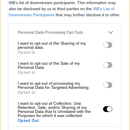
Nissan: Τα βήματα που έχουν γίνει έως
IAB’s list of downstream participants. This information may
also be disclosed by us to third parties on the
IAB’s List of
σήμερα προς τον «γάμο» με τη Honda
Downstream Participants
that may further disclose it to other
Η συγχώνευση των δυο ιαπωνικών μάρκων
third parties.
θα δημιουργήσει τον τρίτο μεγαλύτερο
Please note that this website/app uses one or more Google
Personal Data Processing Opt Outs
όμιλο αυτοκινήτων στον κόσμο
services and may gather and store information including but
not limited to your visit or usage behaviour. You may click to
I want to opt-out of the Sharing of my
personal data.
grant or deny consent to Google and its third-party tags to
Opted In
use your data for below specified purposes in below Google
consent section.
I want to opt-out of the Sale of my
Personal Data.
Opted In
I want to opt-out of processing my
Personal Data for Targeted Advertising.
Opted In
I want to opt-out of Collection, Use,
Retention, Sale, and/or Sharing of my
Personal Data that Is Unrelated with the
Purposes for which it was collected.
Opted Out