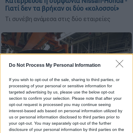
Κατέρρευσε η συμφωνία Nissan-Honda -
Γιατί δεν τα βρήκαν οι δύο «κολοσσοί»
Τι συνέβη ανάμεσα στις δύο εταιρείες
Do Not Process My Personal Information
If you wish to opt-out of the sale, sharing to third parties, or
processing of your personal or sensitive information for
targeted advertising by us, please use the below opt-out
section to confirm your selection. Please note that after your
opt-out request is processed you may continue seeing
interest-based ads based on personal information utilized by
us or personal information disclosed to third parties prior to
your opt-out. You may separately opt-out of the further
Auto
|
24.12.2024 17:51
disclosure of your personal information by third parties on the