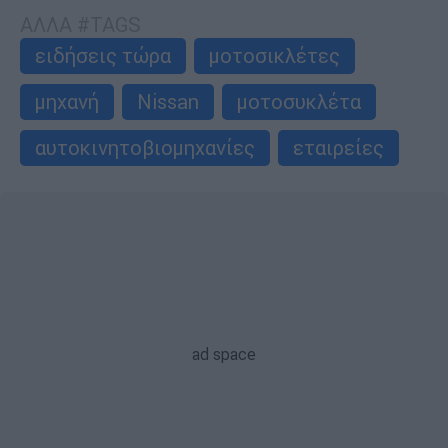
ΑΛΛΑ #TAGS
ειδήσεις τώρα
μοτοσικλέτες
μηχανή
Nissan
μοτοσυκλέτα
αυτοκινητοβιομηχανίες
εταιρείες