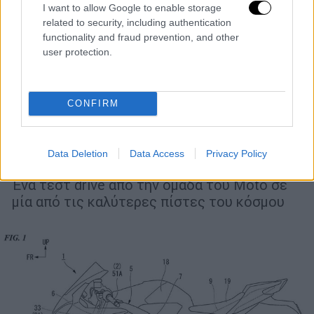
I want to allow Google to enable storage
related to security, including authentication
functionality and fraud prevention, and other
user protection.
Moto
|
14.10.2024 15:14
CONFIRM
Δοκιμή του Honda CBR600RR σε Ελλάδα
και Πορτογαλία - Έτσι ξυπνά η
Data Deletion
Data Access
Privacy Policy
supersport κατηγορία!
Ένα τεστ drive από την ομάδα του Moto σε
μία από τις καλύτερες πίστες του κόσμου