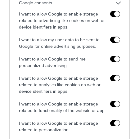
Google consents
Auto
|
23.12.2024 12:00
I want to allow Google to enable storage
Συγχώνευση «βόμβα» Honda και Nissan:
related to advertising like cookies on web or
device identifiers in apps.
Θα είναι η τρίτη μεγαλύτερη
αυτοκινητοβιομηχανία του πλανήτη
I want to allow my user data to be sent to
Google for online advertising purposes.
Δημιουργούν έναν «γίγαντα» με πάνω από 50
δισ. αξία - Θα είναι η τρίτη
I want to allow Google to send me
αυτοκινητοβιομηχανία σε πωλήσεις στον
personalized advertising.
πλανήτη
I want to allow Google to enable storage
related to analytics like cookies on web or
device identifiers in apps.
I want to allow Google to enable storage
related to functionality of the website or app.
I want to allow Google to enable storage
related to personalization.