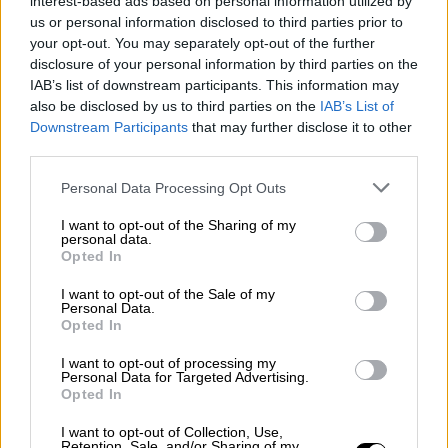
interest-based ads based on personal information utilized by
us or personal information disclosed to third parties prior to
your opt-out. You may separately opt-out of the further
disclosure of your personal information by third parties on the
IAB’s list of downstream participants. This information may
also be disclosed by us to third parties on the
IAB’s List of
Downstream Participants
that may further disclose it to other
third parties.
Please note that this website/app uses one or more Google
Personal Data Processing Opt Outs
services and may gather and store information including but
Αθλητισμός
|
13.06.2023 23:15
not limited to your visit or usage behaviour. You may click to
I want to opt-out of the Sharing of my
personal data.
grant or deny consent to Google and its third-party tags to
Πρωτάθλημα Αργεντινής: Τεσσάρα της
Opted In
use your data for below specified purposes in below Google
Ρίβερ Πλέιτ στην έδρα της Μπάνφιλντ
consent section.
I want to opt-out of the Sale of my
Personal Data.
Η Ρίβερ Πλέιτ επικράτησε 4-1 εκτός έδρας
Opted In
και βρέθηκε ξανά στο +4
I want to opt-out of processing my
Personal Data for Targeted Advertising.
Opted In
I want to opt-out of Collection, Use,
Retention, Sale, and/or Sharing of my