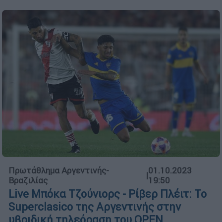
Πρωτάθλημα Αργεντινής-
01.10.2023
|
Βραζιλίας
19:50
Live Μπόκα Τζούνιορς - Ρίβερ Πλέιτ: Το
Superclasico της Αργεντινής στην
υβριδική τηλεόραση του OPEN