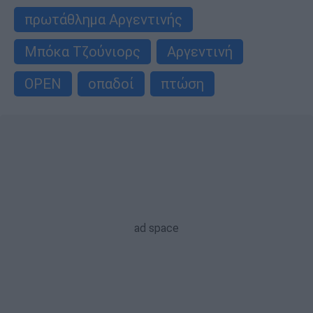
πρωτάθλημα Αργεντινής
Μπόκα Τζούνιορς
Αργεντινή
OPEN
οπαδοί
πτώση