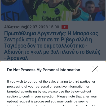
Αθλητισμός
|
02.07.2023 15:00
Πρωτάθλημα Αργεντινής: Η Μπαράκας
Σεντράλ σταμάτησε τη Ρίβερ αλλά η
Ταγιέρες δεν το εκμεταλλεύτηκε -
Αδιανόητο γκολ με βολ πλανέ στο Βελέζ
- Άρσεναλ
Φουλ δράση για την 22η αγωνιστική του
Do Not Process My Personal Information
πρωταθλήματος Αργεντινής
If you wish to opt-out of the sale, sharing to third parties, or
processing of your personal or sensitive information for
targeted advertising by us, please use the below opt-out
section to confirm your selection. Please note that after your
opt-out request is processed you may continue seeing