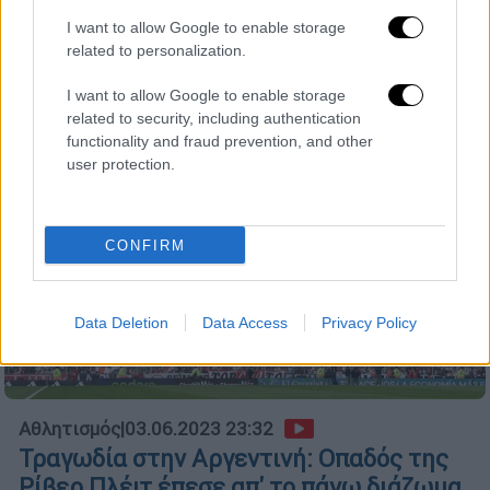
στην Αργεντινή, πέφτοντας από το διάζωμα
I want to allow Google to enable storage
related to personalization.
I want to allow Google to enable storage
related to security, including authentication
functionality and fraud prevention, and other
user protection.
CONFIRM
Data Deletion
Data Access
Privacy Policy
Αθλητισμός
|
03.06.2023 23:32
Τραγωδία στην Αργεντινή: Οπαδός της
Ρίβερ Πλέιτ έπεσε απ' το πάνω διάζωμα