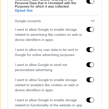
Personal Data that Is Unrelated with the
Purposes for which it was collected.
Opted Out
Google consents
I want to allow Google to enable storage
related to advertising like cookies on web or
device identifiers in apps.
I want to allow my user data to be sent to
Google for online advertising purposes.
Αθλητισμός
|
04.06.2023 09:55
I want to allow Google to send me
«Θα σε αγαπώ για όλη μου τη ζωή» -
personalized advertising.
Συγκινεί η ανάρτηση της κόρης του
I want to allow Google to enable storage
οπαδού της Ρίβερ Πλέιτ που πέθανε
related to analytics like cookies on web or
πέφτοντας στο κενό
device identifiers in apps.
Θλίψη προκάλεσε η είδηση ότι οπαδός της
I want to allow Google to enable storage
Ρίβερ Πλέιτ βρήκε τραγικό θάνατο κατά τη
related to functionality of the website or app.
διάρκεια αγώνα με τη Ντέφενσα Χουστίσια