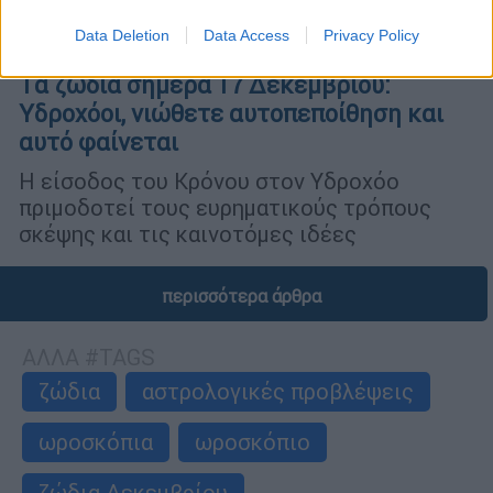
Data Deletion
Data Access
Privacy Policy
Lifestyle
|
16.12.2020 16:23
Tα ζώδια σήμερα 17 Δεκεμβρίου:
Υδροχόοι, νιώθετε αυτοπεποίθηση και
αυτό φαίνεται
Η είσοδος του Κρόνου στον Υδροχόο
πριμοδοτεί τους ευρηματικούς τρόπους
σκέψης και τις καινοτόμες ιδέες
περισσότερα άρθρα
ΑΛΛΑ #TAGS
ζώδια
αστρολογικές προβλέψεις
ωροσκόπια
ωροσκόπιο
ζώδια Δεκεμβρίου