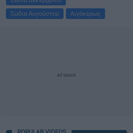
ζώδια Αυγούστου
Αιγόκερως
POPULAR VIDEOS