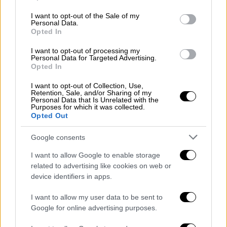
use your data for below specified purposes in below Google
σύμπαν γυρίζει τα «πάντα ανάποδα»
consent section.
I want to opt-out of the Sale of my
Personal Data.
Οι ετήσιες προβλέψεις για τα ζώδια του
Opted In
2021 - Μια χρονιά με καταλυτικές αλλαγές
I want to opt-out of processing my
Personal Data for Targeted Advertising.
Opted In
I want to opt-out of Collection, Use,
Retention, Sale, and/or Sharing of my
Personal Data that Is Unrelated with the
Purposes for which it was collected.
Opted Out
Google consents
I want to allow Google to enable storage
related to advertising like cookies on web or
device identifiers in apps.
I want to allow my user data to be sent to
Google for online advertising purposes.
Lifestyle
|
17.12.2020 08:25