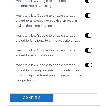
I want to allow Google to send me
Tα ζώδια σήμερα 18 Δεκεμβρίου: Κριοί,
personalized advertising.
οικονομικές συμφωνίες σάς ανεβάζουν
τη διάθεση
I want to allow Google to enable storage
related to analytics like cookies on web or
Παραμονή της Σελήνης στον Υδροχόο με
device identifiers in apps.
αισιόδοξες διαθέσεις και ανάγκη για
αλλαγές
I want to allow Google to enable storage
related to functionality of the website or app.
I want to allow Google to enable storage
related to personalization.
I want to allow Google to enable storage
related to security, including authentication
functionality and fraud prevention, and other
user protection.
CONFIRM