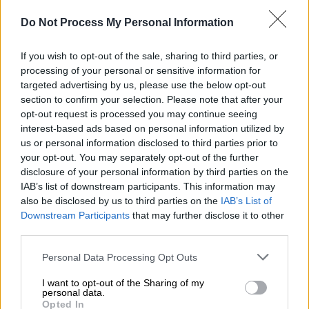
Lifestyle
|
07.01.2021 15:43
Tα ζώδια σήμερα 8 Ιανουαρίου: Υδροχόε,
Do Not Process My Personal Information
η μέρα ανοίγει ένα νέο κεφάλαιο
If you wish to opt-out of the sale, sharing to third parties, or
Είσοδος του Ερμή στον Υδροχόο με
processing of your personal or sensitive information for
πρωτότυπες ιδέες και ανταλλαγή απόψεων
targeted advertising by us, please use the below opt-out
section to confirm your selection. Please note that after your
opt-out request is processed you may continue seeing
interest-based ads based on personal information utilized by
us or personal information disclosed to third parties prior to
your opt-out. You may separately opt-out of the further
disclosure of your personal information by third parties on the
IAB’s list of downstream participants. This information may
also be disclosed by us to third parties on the
IAB’s List of
Downstream Participants
that may further disclose it to other
third parties.
Please note that this website/app uses one or more Google
Personal Data Processing Opt Outs
services and may gather and store information including but
not limited to your visit or usage behaviour. You may click to
I want to opt-out of the Sharing of my
Lifestyle
|
30.12.2020 09:38
personal data.
grant or deny consent to Google and its third-party tags to
Opted In
Ζώδια 2021 - Ετήσιες προβλέψεις: Το