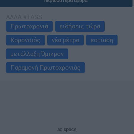
περισσότερα άρθρα
ΑΛΛΑ #TAGS
Πρωτοχρονιά
ειδήσεις τώρα
Κορονοϊός
νέα μέτρα
εστίαση
μετάλλαξη Όμικρον
Παραμονή Πρωτοχρονιάς