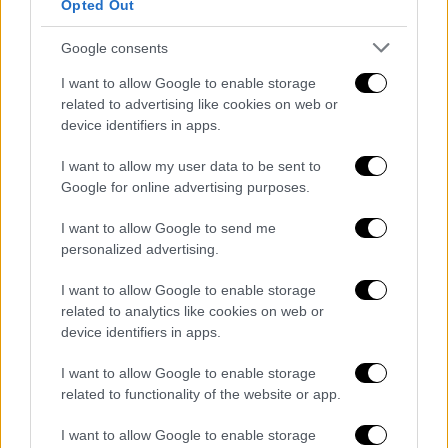
Θεσσαλονίκη: Τραπέζι ούτε για... δείγμα
Opted Out
στα καταστήματα παραμονή και
ανήμερα της Πρωτοχρονιάς
Google consents
I want to allow Google to enable storage
Παρά το γεγονός ότι οι τιμές είναι
related to advertising like cookies on web or
αυξημένες κατά 10% σε σύγκριση με την
device identifiers in apps.
αντίστοιχη περσινή περίοδο
I want to allow my user data to be sent to
Google for online advertising purposes.
I want to allow Google to send me
personalized advertising.
I want to allow Google to enable storage
related to analytics like cookies on web or
device identifiers in apps.
I want to allow Google to enable storage
related to functionality of the website or app.
I want to allow Google to enable storage