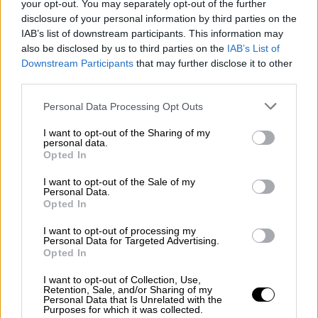
Από 15% έως 30% περισσότερα χρήματα θα
your opt-out. You may separately opt-out of the further
κληθούν να καταβάλλουν οι καταναλωτές
disclosure of your personal information by third parties on the
IAB’s list of downstream participants. This information may
για το σπιτικό εορταστικό τραπέζι
also be disclosed by us to third parties on the
IAB’s List of
Downstream Participants
that may further disclose it to other
third parties.
Please note that this website/app uses one or more Google
Personal Data Processing Opt Outs
services and may gather and store information including but
not limited to your visit or usage behaviour. You may click to
I want to opt-out of the Sharing of my
personal data.
grant or deny consent to Google and its third-party tags to
Opted In
use your data for below specified purposes in below Google
consent section.
I want to opt-out of the Sale of my
Personal Data.
Opted In
I want to opt-out of processing my
Personal Data for Targeted Advertising.
Opted In
I want to opt-out of Collection, Use,
Retention, Sale, and/or Sharing of my
Ελλάδα
|
31.12.2024 17:00
Personal Data that Is Unrelated with the
Purposes for which it was collected.