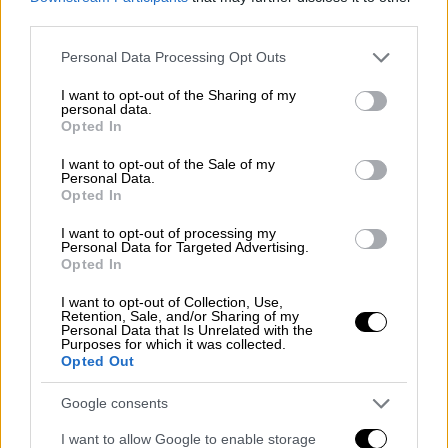
third parties.
Please note that this website/app uses one or more Google
Personal Data Processing Opt Outs
services and may gather and store information including but
not limited to your visit or usage behaviour. You may click to
I want to opt-out of the Sharing of my
personal data.
grant or deny consent to Google and its third-party tags to
Opted In
use your data for below specified purposes in below Google
consent section.
I want to opt-out of the Sale of my
Personal Data.
Opted In
I want to opt-out of processing my
Personal Data for Targeted Advertising.
Opted In
I want to opt-out of Collection, Use,
Retention, Sale, and/or Sharing of my
Personal Data that Is Unrelated with the
Κόσμος
|
11.05.2026 14:01
Purposes for which it was collected.
Opted Out
«Ήταν ένα τέρας, μας κακοποιούσε
σεξουαλικά για χρόνια» λένε τα παιδιά
Google consents
της «μυστικής οικογένειας» του Μάικλ
I want to allow Google to enable storage
Τζάκσον