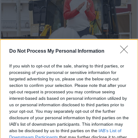
Do Not Process My Personal Information
If you wish to opt-out of the sale, sharing to third parties, or
processing of your personal or sensitive information for
Τηλεόραση
|
11.05.2026 15:10
targeted advertising by us, please use the below opt-out
section to confirm your selection. Please note that after your
ΑΝΤ1: Ξεκίνησαν τα γυρίσματα για τη
opt-out request is processed you may continue seeing
νέα εκπομπή «Extreme Makeover: Home
interest-based ads based on personal information utilized by
Edition» - Τα πρώτα στιγμιότυπα
us or personal information disclosed to third parties prior to
your opt-out. You may separately opt-out of the further
Ο Σπύρος Σούλης και οι συνεργάτες του
disclosure of your personal information by third parties on the
σήκωσαν τα μανίκια και ξεκίνησαν τα
IAB’s list of downstream participants. This information may
γκρεμίσματα… και τα γυρίσματα
also be disclosed by us to third parties on the
IAB’s List of
Downstream Participants
that may further disclose it to other