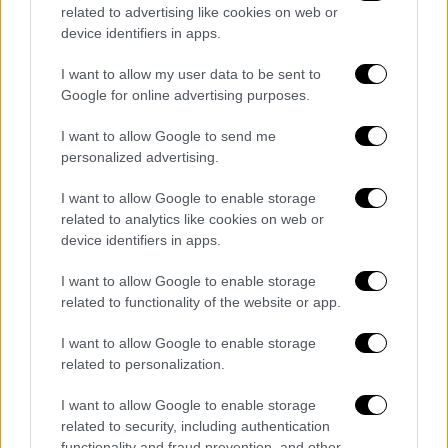
related to advertising like cookies on web or
Η γνωρίμία του «Βασιλιά της Ποπ» με έναν
device identifiers in apps.
ξενοδόχο, η επαφή με τους γιους και την
I want to allow my user data to be sent to
κόρη του και η επί σειρά ετών επισκέψεις
Google for online advertising purposes.
του στο σπίτι των Κάσιο
I want to allow Google to send me
personalized advertising.
I want to allow Google to enable storage
related to analytics like cookies on web or
device identifiers in apps.
I want to allow Google to enable storage
related to functionality of the website or app.
I want to allow Google to enable storage
related to personalization.
I want to allow Google to enable storage
related to security, including authentication
functionality and fraud prevention, and other