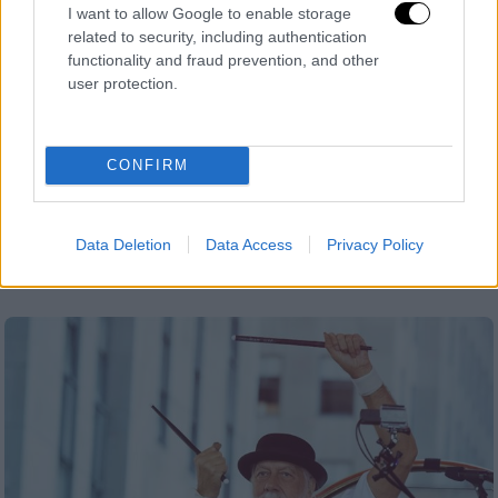
I want to allow Google to enable storage
related to security, including authentication
functionality and fraud prevention, and other
user protection.
Σινεμά
|
16.04.2022 19:45
Atlanta: Η πολυβραβευμένη σειρά
επιστρέφει στο FOX
CONFIRM
Η πολυβραβευμένη σειρά «Atlanta»
παρουσιάζει με ρεαλιστικό, σύγχρονο και
καυστικό τρόπο την αμερικάνικη κουλτούρα
Data Deletion
Data Access
Privacy Policy
αλλά και κοινωνικά θέματα