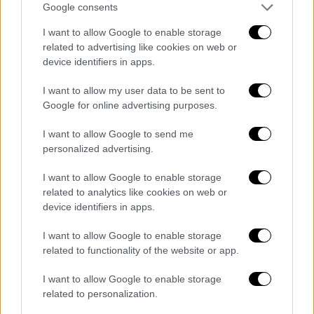
Google consents
1-1» επέστρεψε με τα νέα επεισόδια του
I want to allow Google to enable storage
5ου κύκλου
related to advertising like cookies on web or
Η ομάδα πυροσβεστών, αστυνομικών και
device identifiers in apps.
ανταποκριτών πρώτης γραμμής του Λος
I want to allow my user data to be sent to
Άντζελες επιστρέφει με νέες, δυνατές
Google for online advertising purposes.
ιστορίες στο FOX
I want to allow Google to send me
personalized advertising.
I want to allow Google to enable storage
related to analytics like cookies on web or
device identifiers in apps.
I want to allow Google to enable storage
related to functionality of the website or app.
I want to allow Google to enable storage
related to personalization.