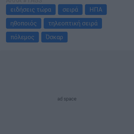
ΑΛΛΑ #TAGS
ειδήσεις τώρα
σειρά
ΗΠΑ
ηθοποιός
τηλεοπτική σειρά
πόλεμος
Όσκαρ