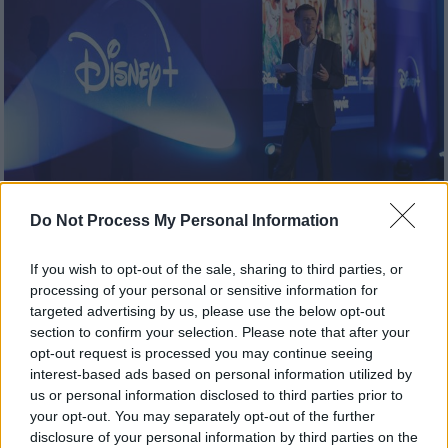
Do Not Process My Personal Information
Σινεμά
|
31.05.2022 07:32
If you wish to opt-out of the sale, sharing to third parties, or
Disney+: Βρεθήκαμε στην επίσημη
processing of your personal or sensitive information for
targeted advertising by us, please use the below opt-out
παρουσίαση - Οι σειρές, οι ταινίες και το
section to confirm your selection. Please note that after your
κόστος συνδρομής στην Ελλάδα
opt-out request is processed you may continue seeing
interest-based ads based on personal information utilized by
Λίγες ημέρες πριν από την έναρξη
us or personal information disclosed to third parties prior to
λειτουργίας της streaming υπηρεσίας στη
your opt-out. You may separately opt-out of the further
χώρα μας, η The Walt Disney Company
disclosure of your personal information by third parties on the