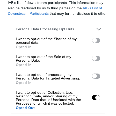
Greece διοργάνωσε μια εκδήλωση στο χώρο
IAB’s list of downstream participants. This information may
Φάρος του Κέντρου Πολιτισμού Ίδρυμα
also be disclosed by us to third parties on the
IAB’s List of
Σταύρος Νιάρχος
Downstream Participants
that may further disclose it to other
third parties.
Please note that this website/app uses one or more Google
Personal Data Processing Opt Outs
services and may gather and store information including but
not limited to your visit or usage behaviour. You may click to
I want to opt-out of the Sharing of my
personal data.
grant or deny consent to Google and its third-party tags to
Opted In
use your data for below specified purposes in below Google
consent section.
I want to opt-out of the Sale of my
Personal Data.
Opted In
I want to opt-out of processing my
Personal Data for Targeted Advertising.
Opted In
I want to opt-out of Collection, Use,
Retention, Sale, and/or Sharing of my
Personal Data that Is Unrelated with the
Purposes for which it was collected.
Opted Out
Τηλεόραση
|
21.05.2022 16:45
Το συναρπαστικό αστυνομικό δράμα «9-