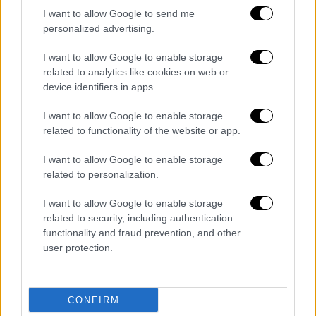
I want to allow Google to send me
personalized advertising.
I want to allow Google to enable storage
related to analytics like cookies on web or
device identifiers in apps.
Κόσμος
|
21.05.2026 05:30
Γιατί ο Έμπολα επιστρέφει συνεχώς στο
I want to allow Google to enable storage
Κονγκό; Το σημείο μηδέν και οι
related to functionality of the website or app.
σπαρακτικές μαρτυρίες
I want to allow Google to enable storage
Η χώρα βρίσκεται αντιμέτωπη με ακόμα μία
related to personalization.
έξαρση του ιού -τη δέκατη έβδομη μέσα σε
μόλις 50 χρόνια
I want to allow Google to enable storage
related to security, including authentication
functionality and fraud prevention, and other
user protection.
CONFIRM