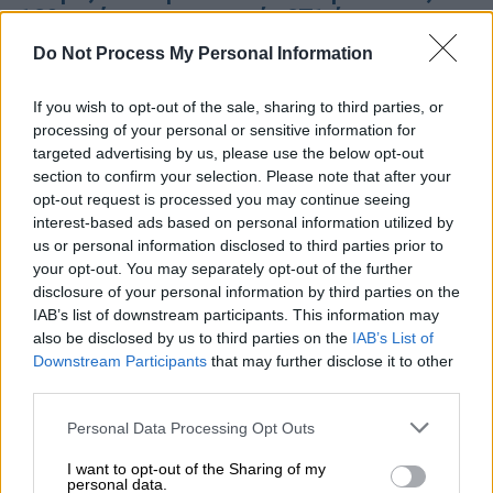
160 φτάνουν οι νεκροί - 671 ύποπτα
κρούσματα
Do Not Process My Personal Information
Ο αριθμός των μολύνσεων από τον επίφοβο
If you wish to opt-out of the sale, sharing to third parties, or
κι εξαιρετικά θανατηφόρο ιό Έμπολα
processing of your personal or sensitive information for
συνεχίζει θα αυξάνεται με ταχύ ρυθμό,
targeted advertising by us, please use the below opt-out
section to confirm your selection. Please note that after your
opt-out request is processed you may continue seeing
interest-based ads based on personal information utilized by
us or personal information disclosed to third parties prior to
your opt-out. You may separately opt-out of the further
disclosure of your personal information by third parties on the
IAB’s list of downstream participants. This information may
also be disclosed by us to third parties on the
IAB’s List of
Downstream Participants
that may further disclose it to other
third parties.
Please note that this website/app uses one or more Google
Personal Data Processing Opt Outs
services and may gather and store information including but
not limited to your visit or usage behaviour. You may click to
I want to opt-out of the Sharing of my
personal data.
grant or deny consent to Google and its third-party tags to