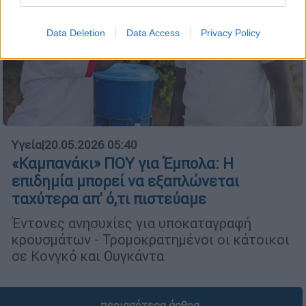
Data Deletion
Data Access
Privacy Policy
Υγεία
|
20.05.2026 05:40
«Καμπανάκι» ΠΟΥ για Έμπολα: Η
επιδημία μπορεί να εξαπλώνεται
ταχύτερα απ' ό,τι πιστεύαμε
Έντονες ανησυχίες για υποκαταγραφή
κρουσμάτων - Τρομοκρατημένοι οι κάτοικοι
σε Κονγκό και Ουγκάντα
περισσότερα άρθρα