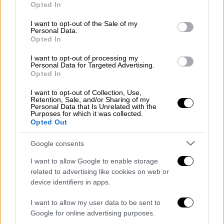
Opted In
use your data for below specified purposes in below Google
consent section.
Κόσμος
|
21.05.2026 11:14
I want to opt-out of the Sale of my
Personal Data.
Θρίλερ στον αέρα: Εκτροπή πτήσης
Opted In
λόγω υποψίας για κρούσμα Έμπολα
I want to opt-out of processing my
Personal Data for Targeted Advertising.
Αντί για τις ΗΠΑ προσγειώθηκε στον
Opted In
Καναδά - Παραμένει ασαφές αν ο επιβάτης
παρουσίαζε συμπτώματα του ιού τη στιγμή
I want to opt-out of Collection, Use,
Retention, Sale, and/or Sharing of my
της πτήσης
Personal Data that Is Unrelated with the
Purposes for which it was collected.
Opted Out
Google consents
I want to allow Google to enable storage
related to advertising like cookies on web or
device identifiers in apps.
I want to allow my user data to be sent to
Google for online advertising purposes.