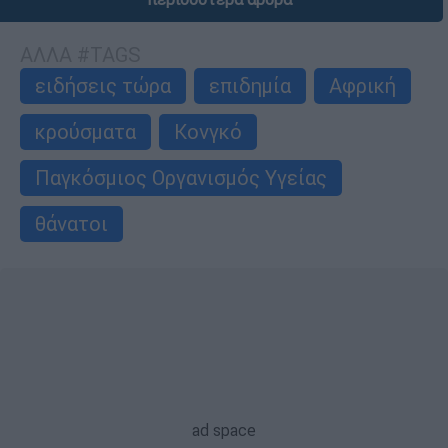
ΑΛΛΑ #TAGS
ειδήσεις τώρα
επιδημία
Αφρική
κρούσματα
Κονγκό
Παγκόσμιος Οργανισμός Υγείας
θάνατοι