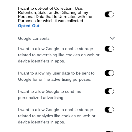
I want to opt-out of Collection, Use,
Retention, Sale, and/or Sharing of my
Personal Data that Is Unrelated with the
Purposes for which it was collected.
Opted Out
Google consents
I want to allow Google to enable storage
related to advertising like cookies on web or
device identifiers in apps.
I want to allow my user data to be sent to
Google for online advertising purposes.
I want to allow Google to send me
personalized advertising.
Ελλάδα
|
08.08.2025 23:13
Αρχαία Ολυμπία: Συνελήφθη πολίτης
I want to allow Google to enable storage
γιατί άρπαξε το όχημα της
related to analytics like cookies on web or
πυροσβεστικής για να σβήσει τη φωτιά
device identifiers in apps.