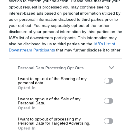
section to confirm your selection. Please note that after your
opt-out request is processed you may continue seeing
interest-based ads based on personal information utilized by
us or personal information disclosed to third parties prior to
your opt-out. You may separately opt-out of the further
disclosure of your personal information by third parties on the
IAB’s list of downstream participants. This information may
also be disclosed by us to third parties on the
IAB’s List of
Downstream Participants
that may further disclose it to other
third parties.
Please note that this website/app uses one or more Google
Personal Data Processing Opt Outs
services and may gather and store information including but
not limited to your visit or usage behaviour. You may click to
I want to opt-out of the Sharing of my
personal data.
grant or deny consent to Google and its third-party tags to
Ελλάδα
|
08.08.2025 23:58
Opted In
use your data for below specified purposes in below Google
Φωτιά στην Αρχαία Ολυμπία:
consent section.
I want to opt-out of the Sale of my
Απειλούνται σπίτια στην Ηράκλεια -
Personal Data.
Opted In
Εκκενώνονται χωριά
I want to opt-out of processing my
Μαίνεται το πύρινο μέτωπο
Personal Data for Targeted Advertising.
Opted In