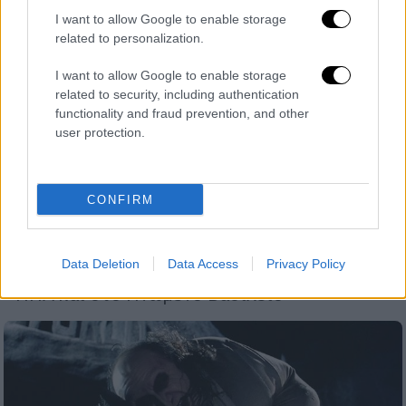
I want to allow Google to enable storage
related to personalization.
I want to allow Google to enable storage
related to security, including authentication
functionality and fraud prevention, and other
Σινεμά
|
17.10.2021 10:25
user protection.
The Batman: Στη δημοσιότητα το νέο
τρέιλερ του «Σκοτεινού Ιππότη» - Δείτε
τη Ζόι Κράβιτζ ως Catwoman
CONFIRM
Η ταινία «The Batman» σε σκηνοθεσία Ματ
Ριβς έχει προγραμματιστεί να
Data Deletion
Data Access
Privacy Policy
κυκλοφορήσει στις 4 Μαρτίου 2022 στις
ΗΠΑ και στο Ηνωμένο Βασίλειο