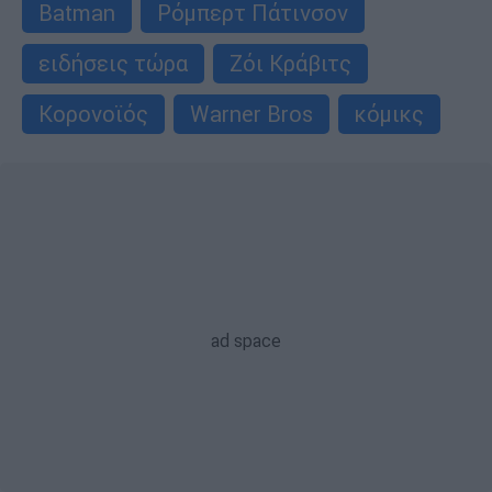
Batman
Ρόμπερτ Πάτινσον
ειδήσεις τώρα
Ζόι Κράβιτς
Κορονοϊός
Warner Bros
κόμικς