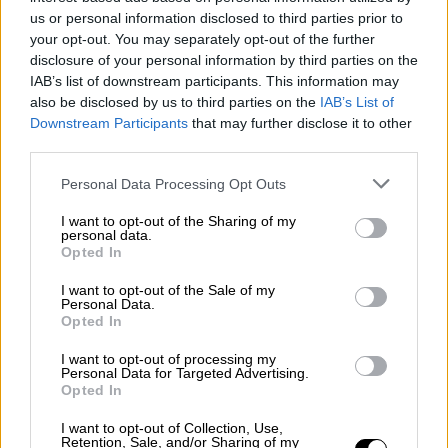
Σινεμά
|
05.02.2022 10:55
us or personal information disclosed to third parties prior to
The Batman: Η αφίσα της ταινίας
your opt-out. You may separately opt-out of the further
disclosure of your personal information by third parties on the
περιέχει ένα μυστικό μήνυμα - Θα
IAB’s list of downstream participants. This information may
καταφέρεις να το βρεις;
also be disclosed by us to third parties on the
IAB’s List of
Αφίσα της ταινίας «The Batman» που
Downstream Participants
that may further disclose it to other
third parties.
κυκλοφόρησε πρόσφατα περιέχει ένα
μυστικό μήνυμα ορατό μόνο κάτω από μαύρο
Please note that this website/app uses one or more Google
Personal Data Processing Opt Outs
φως
services and may gather and store information including but
not limited to your visit or usage behaviour. You may click to
I want to opt-out of the Sharing of my
personal data.
grant or deny consent to Google and its third-party tags to
Opted In
use your data for below specified purposes in below Google
consent section.
I want to opt-out of the Sale of my
Personal Data.
Opted In
I want to opt-out of processing my
Personal Data for Targeted Advertising.
Opted In
I want to opt-out of Collection, Use,
Retention, Sale, and/or Sharing of my