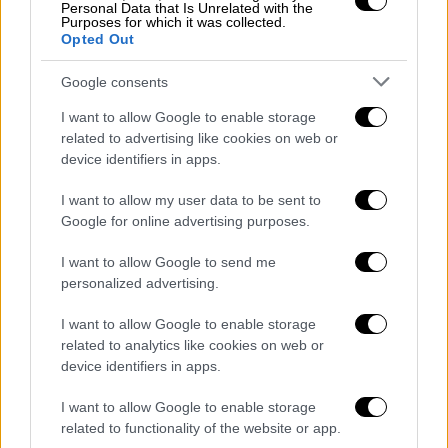
Personal Data that Is Unrelated with the
Purposes for which it was collected.
Opted Out
Google consents
Σινεμά
|
01.12.2021 01:30
I want to allow Google to enable storage
related to advertising like cookies on web or
Εξυμνούν την ερμηνεία του Ρόμπερτ
device identifiers in apps.
Πάτινσον στον Batman: «Η
μεταμόρφωσή του είναι
I want to allow my user data to be sent to
εξωπραγματική»
Google for online advertising purposes.
Η Ζόι Κράβιτζ επικρότησε την ερμηνεία του
I want to allow Google to send me
συμπρωταγωνιστή της Ρόμπερτ Πάτινσον
personalized advertising.
ως Batman δηλώνοντας ότι ο Άγγλος
I want to allow Google to enable storage
ηθοποιός είναι «τέλειος για τον ρόλο»
related to analytics like cookies on web or
device identifiers in apps.
I want to allow Google to enable storage
related to functionality of the website or app.