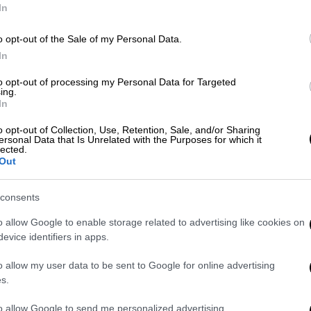
In
Ελλάδα
|
10.02.2020 14:34
Πατήρ Γεώργιος: Ο πρώτος
o opt-out of the Sale of my Personal Data.
In
μαύρος διάκονος λειτουργεί στην
Τριανδρία με δύο Σύρους
to opt-out of processing my Personal Data for Targeted
ing.
«Η Θεσσαλονίκη ήταν ο τόπος που
In
δίδαξε ο Απόστολος Παύλος και πήρα
o opt-out of Collection, Use, Retention, Sale, and/or Sharing
κι εγώ την ευκαιρία να έρθω εδώ»
ersonal Data that Is Unrelated with the Purposes for which it
lected.
λέει ο πάτερ Γεώργιος
Out
consents
Εκκλησία
|
16.10.2019 13:19
o allow Google to enable storage related to advertising like cookies on
Το πρόγραμμα του Οικουμενικού
evice identifiers in apps.
Πατριάρχη κατά την επίσκεψή του
o allow my user data to be sent to Google for online advertising
στην Αθωνική Πολιτεία
s.
Tο απόγευμα του Σαββάτου 19
to allow Google to send me personalized advertising.