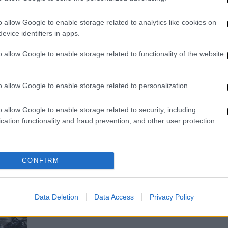
Οκτωβρίου η επίσημη επίσκεψη στο
Περιβόλι της Παναγίας
o allow Google to enable storage related to analytics like cookies on
evice identifiers in apps.
o allow Google to enable storage related to functionality of the website
Εκκλησία
|
20.08.2019 13:04
o allow Google to enable storage related to personalization.
Στο Άγιον Όρος ο Οικουμενικός
Πατριάρχης
o allow Google to enable storage related to security, including
cation functionality and fraud prevention, and other user protection.
Όλο το πρόγραμμα της επίσκεψης του
Οικουμενικού Πατριάρχης στην
Αθωνική Πολιτεία. Θα προηγηθεί
CONFIRM
επίσκεψή του στη Θεσσαλονίκη.
Data Deletion
Data Access
Privacy Policy