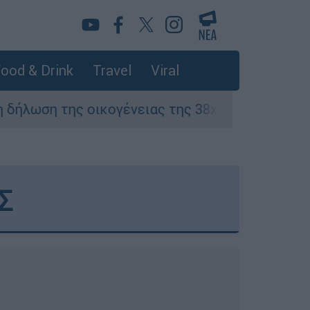
ood & Drink
Travel
Viral
ικογένειας της 38χρονης Βρετανίδας που δολ
Σ