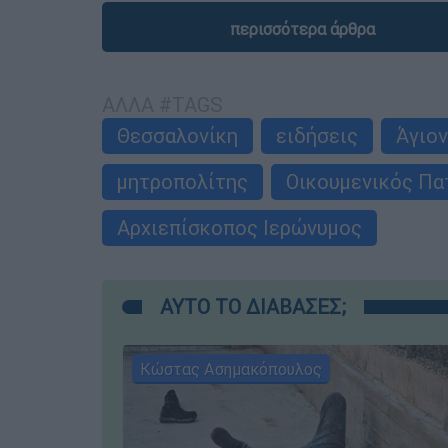
περισσότερα άρθρα
ΑΛΛΑ #TAGS
Θεσσαλονίκη
ειδήσεις
Άγιον
μητροπολίτης
Οικουμενικός Πα
Αρχιεπίσκοπος Ιερώνυμος
ΑΥΤΟ ΤΟ ΔΙΑΒΑΣΕΣ;
Κώστας Ασημακόπουλος