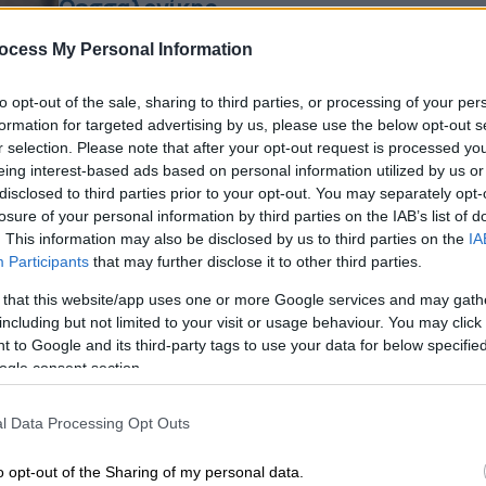
Θεσσαλονίκης
Η Ιερά Μητρόπολη Θεσσαλονίκης με
ocess My Personal Information
Ώρ
σχετική ανακοίνωση επιβεβαίωσε την
Ώ
παραίτηση του Μητροπολίτη
to opt-out of the sale, sharing to third parties, or processing of your per
Ανθιμου.
formation for targeted advertising by us, please use the below opt-out s
r selection. Please note that after your opt-out request is processed y
eing interest-based ads based on personal information utilized by us or
disclosed to third parties prior to your opt-out. You may separately opt-
losure of your personal information by third parties on the IAB’s list of
. This information may also be disclosed by us to third parties on the
IA
Ελλάδα
|
02.10.2022 10:00
Participants
that may further disclose it to other third parties.
Θετικός στον κορονοϊό ο
 that this website/app uses one or more Google services and may gath
μητροπολίτης Άνθιμος -
including but not limited to your visit or usage behaviour. You may click 
Νοσηλεύεται στο 424 ΓΣΝ
 to Google and its third-party tags to use your data for below specifi
ogle consent section.
Η εισαγωγή στο νοσοκομείο έγινε
καθαρά για προληπτικούς λόγους
l Data Processing Opt Outs
o opt-out of the Sharing of my personal data.