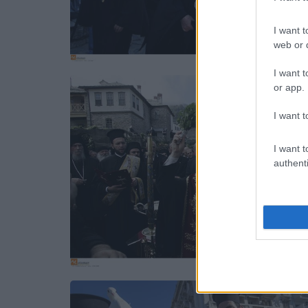
I want t
web or d
I want t
or app.
I want t
I want t
authenti