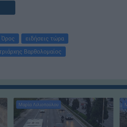
 Όρος
ειδήσεις τώρα
τριάρχης Βαρθολομαίος
Μαρία Λιλιοπούλου
Μ