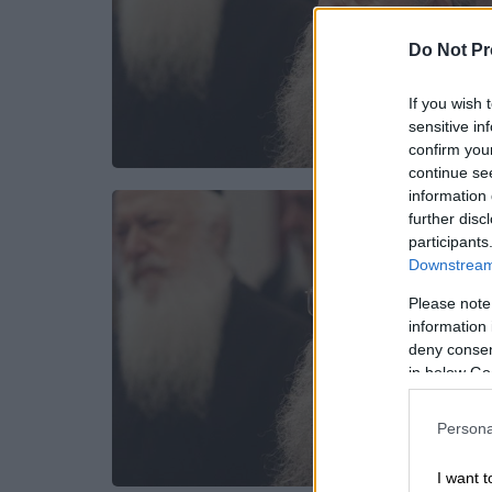
Do Not Pr
If you wish 
sensitive in
confirm you
continue se
information 
further disc
participants
Downstream 
Please note
information 
deny consent
in below Go
Persona
I want t