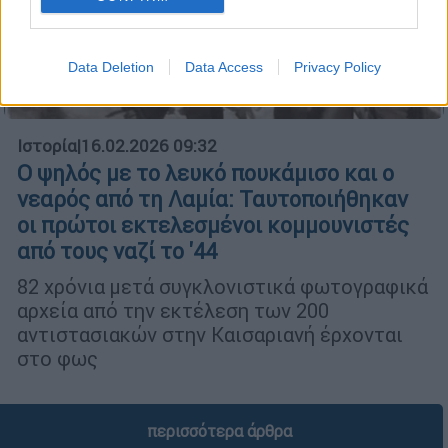
Data Deletion
Data Access
Privacy Policy
Ιστορία
|
16.02.2026 09:32
Ο ψηλός με το λευκό πουκάμισο και ο
νεαρός από τη Λαμία: Ταυτοποιήθηκαν
οι πρώτοι εκτελεσμένοι κομμουνιστές
από τους ναζί το '44
82 χρόνια μετά συγκλονιστικά φωτογραφικά
αρχεία από την εκτέλεση των 200
αντιστασιακών στην Καισαριανή έρχονται
στο φως
περισσότερα άρθρα