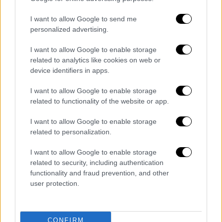
I want to allow Google to send me
Ιστορία
|
16.02.2026 12:01
personalized advertising.
«Ανοιχτός σε διάλογο με τις αρμόδιες
I want to allow Google to enable storage
ελληνικές Αρχές» λέει ο Βέλγος
related to analytics like cookies on web or
συλλέκτης για τις ιστορικές
device identifiers in apps.
φωτογραφίες
I want to allow Google to enable storage
«Δεν έχει ληφθεί ακόμη απόφαση για
related to functionality of the website or app.
πώληση»
I want to allow Google to enable storage
related to personalization.
I want to allow Google to enable storage
related to security, including authentication
functionality and fraud prevention, and other
user protection.
CONFIRM