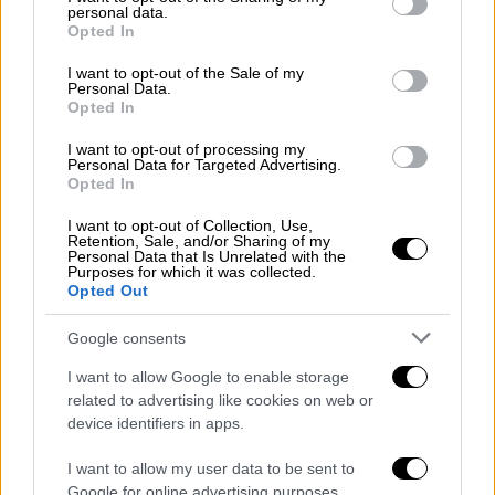
Συλλεκτική κάρτα Pokemon πωλήθηκε
personal data.
grant or deny consent to Google and its third-party tags to
για 16,5 εκατομμύρια δολάρια - Πώς
Opted In
use your data for below specified purposes in below Google
απέκτησε την... υπεραξία
consent section.
I want to opt-out of the Sale of my
Personal Data.
Η κάρτα, που πρότινος άνηκε στον Λόγκαν
Opted In
Πολ, πωλήθηκε μέσα σε ειδικά
I want to opt-out of processing my
κατασκευασμένο διαμαντένιο κολιέ
Personal Data for Targeted Advertising.
Opted In
I want to opt-out of Collection, Use,
Retention, Sale, and/or Sharing of my
Personal Data that Is Unrelated with the
Purposes for which it was collected.
Opted Out
Google consents
I want to allow Google to enable storage
related to advertising like cookies on web or
device identifiers in apps.
I want to allow my user data to be sent to
Google for online advertising purposes.