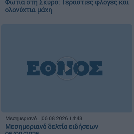
ΑΥΤΟ ΤΟ ΔΙΑΒΑΣΕΣ;
Κώστας Ασημακόπουλος
Ελλάδα
┋
06.08.2026 10:30
Τα «γεράκια» της Ψάθας: Έσωσαν
από τη μεγάλη φωτιά τη γειτονιά
που κάποτε τους έδιωχνε