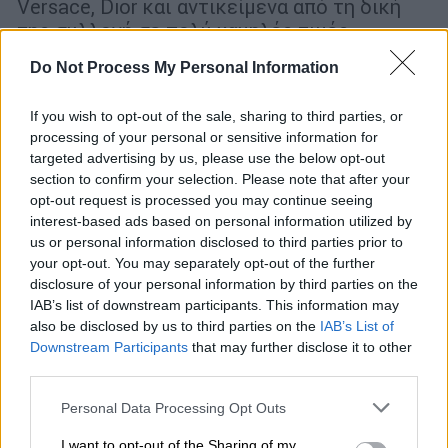
Versace, Dior και αντικείμενα από τη δική
της συλλογή σε πολύ χαμηλές τιμές
Do Not Process My Personal Information
If you wish to opt-out of the sale, sharing to third parties, or
processing of your personal or sensitive information for
targeted advertising by us, please use the below opt-out
section to confirm your selection. Please note that after your
opt-out request is processed you may continue seeing
interest-based ads based on personal information utilized by
us or personal information disclosed to third parties prior to
your opt-out. You may separately opt-out of the further
disclosure of your personal information by third parties on the
IAB’s list of downstream participants. This information may
also be disclosed by us to third parties on the
IAB’s List of
Downstream Participants
that may further disclose it to other
third parties.
Viral
|
16.02.2026 22:38
Please note that this website/app uses one or more Google
Personal Data Processing Opt Outs
Ρεκόρ Γκίνες σε δημοπρασία:
services and may gather and store information including but
not limited to your visit or usage behaviour. You may click to
I want to opt-out of the Sharing of my