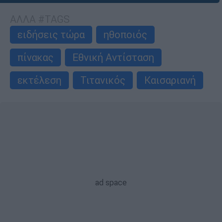
ΑΛΛΑ #TAGS
ειδήσεις τώρα
ηθοποιός
πίνακας
Εθνική Αντίσταση
εκτέλεση
Τιτανικός
Καισαριανή