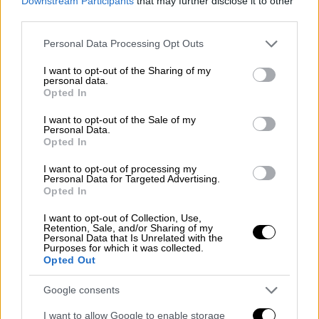
Downstream Participants
that may further disclose it to other
Οδηγός για την απλή αναλογική της
third parties.
πρώτης κάλπης – Ο τρόπος
Please note that this website/app uses one or more Google
υπολογισμού εδρών και το όριο εισόδου
Personal Data Processing Opt Outs
services and may gather and store information including but
στη Βουλή
not limited to your visit or usage behaviour. You may click to
I want to opt-out of the Sharing of my
personal data.
grant or deny consent to Google and its third-party tags to
Η νομοθεσία, τα ποσοστά για την είσοδο
Opted In
use your data for below specified purposes in below Google
στη Βουλή και η κατανομή των εδρών
consent section.
I want to opt-out of the Sale of my
Personal Data.
Opted In
I want to opt-out of processing my
Personal Data for Targeted Advertising.
Opted In
I want to opt-out of Collection, Use,
Retention, Sale, and/or Sharing of my
Personal Data that Is Unrelated with the
Purposes for which it was collected.
Opted Out
Google consents
I want to allow Google to enable storage