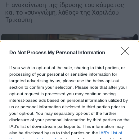
Η ανακοίνωση της ίδρυσης του κόμματος
και το «συγγνώμη, λάθος» της Χαριλάου
Τρικούπη
Do Not Process My Personal Information
If you wish to opt-out of the sale, sharing to third parties, or
processing of your personal or sensitive information for
targeted advertising by us, please use the below opt-out
section to confirm your selection. Please note that after your
opt-out request is processed you may continue seeing
interest-based ads based on personal information utilized by
us or personal information disclosed to third parties prior to
your opt-out. You may separately opt-out of the further
disclosure of your personal information by third parties on the
IAB’s list of downstream participants. This information may
also be disclosed by us to third parties on the
IAB’s List of
Πολιτική
|
22.03.2023 05:45