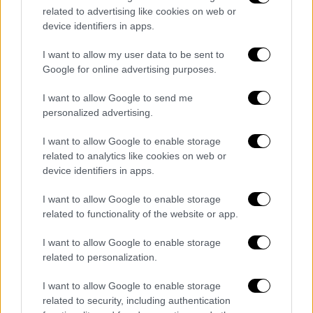
related to advertising like cookies on web or
device identifiers in apps.
Ελλάδα
|
20.12.2022 23:32
I want to allow my user data to be sent to
Πώς νιώθουν σήμερα οι νέοι στην
Google for online advertising purposes.
Ελλάδα; Τι σκέφτονται για κόμματα και
I want to allow Google to send me
πολιτικούς
personalized advertising.
Η δημοσκόπηση για τους προβληματισμούς
I want to allow Google to enable storage
των νέων σήμερα
related to analytics like cookies on web or
device identifiers in apps.
I want to allow Google to enable storage
related to functionality of the website or app.
I want to allow Google to enable storage
related to personalization.
I want to allow Google to enable storage
related to security, including authentication