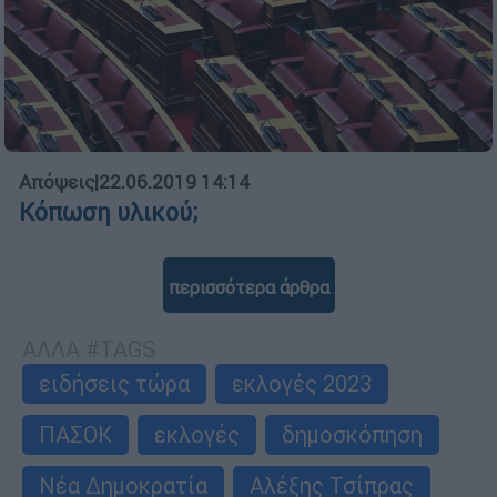
Απόψεις
|
22.06.2019 14:14
Κόπωση υλικού;
περισσότερα άρθρα
ΑΛΛΑ #TAGS
ειδήσεις τώρα
εκλογές 2023
ΠΑΣΟΚ
εκλογές
δημοσκόπηση
Νέα Δημοκρατία
Αλέξης Τσίπρας