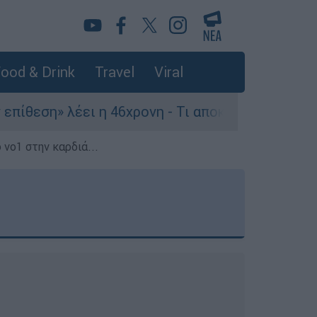
ood & Drink
Travel
Viral
ει η 46χρονη - Τι αποκάλυψε στους αστυνομικούς
 νο1 στην καρδιά...