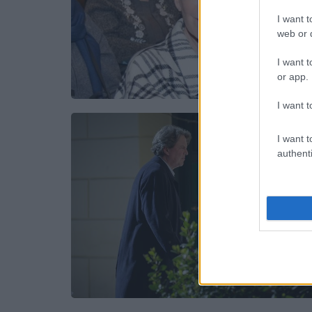
I want t
web or d
I want t
or app.
I want t
I want t
authenti