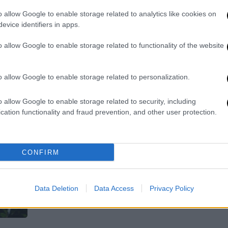
o allow Google to enable storage related to analytics like cookies on
Διαβάστε την απάντηση της Έλενας
evice identifiers in apps.
Ακρίτα στην κυρία Μαρέβα
Γκραμπόβσκι-Μητσοτάκη
o allow Google to enable storage related to functionality of the website
o allow Google to enable storage related to personalization.
Πολιτική
|
03.03.2019 21:06
o allow Google to enable storage related to security, including
cation functionality and fraud prevention, and other user protection.
Νίκος Γεωργιάδης: Τα θύµατα, η
έλλειψη δικαστικής συνδροµής
και οι μαρτυρίες
CONFIRM
?εν κατέθεσαν στη δίκη οι νεαροί που
κατήγγειλαν την εµπλοκή του πρώην
βουλευτή της ΝΔ, αλλά ούτε και η
Data Deletion
Data Access
Privacy Policy
δικηγόρος τους.