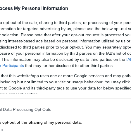
ένα βδέλυγμα του ανθρώπινου
ocess My Personal Information
είδους»
Ο πρώην αναπληρωτής υπουργός
to opt-out of the sale, sharing to third parties, or processing of your per
ΑΘ
Υγείας τονίζει ότι το άρθρο με το
formation for targeted advertising by us, please use the below opt-out s
Α
οποίο παραγράφηκε το αδίκημα
r selection. Please note that after your opt-out request is processed y
αναθεωρήθηκε επί κυβέρνησης Νέας
eing interest-based ads based on personal information utilized by us or
disclosed to third parties prior to your opt-out. You may separately opt-
Δημοκρατίας
losure of your personal information by third parties on the IAB’s list of
. This information may also be disclosed by us to third parties on the
IA
Participants
that may further disclose it to other third parties.
 that this website/app uses one or more Google services and may gath
Πολιτική
|
02.12.2019 22:22
including but not limited to your visit or usage behaviour. You may click 
Πώς απαλλάχθηκε από την
 to Google and its third-party tags to use your data for below specifi
ogle consent section.
κατηγορία για ασέλγεια σε
ανήλικο ο Νίκος Γεωργιάδης
l Data Processing Opt Outs
Τι ορίζει το άρθρο που οδήγησε την
υπόθεση σε παραγραφή
o opt-out of the Sharing of my personal data.
In