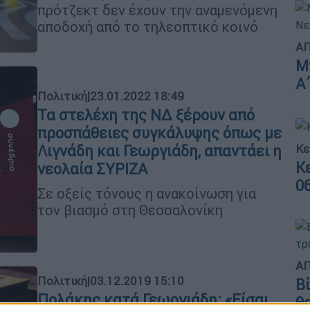
πρότζεκτ δεν έχουν την αναμενόμενη
αποδοχή από το τηλεοπτικό κοινό
ΑΠ
Μ
Α
Πολιτική
|
23.01.2022 18:49
Τα στελέχη της ΝΔ ξέρουν από
προσπάθειες συγκάλυψης όπως με
Κε
Λιγνάδη και Γεωργιάδη, απαντάει η
Κ
νεολαία ΣΥΡΙΖΑ
0
Σε οξείς τόνους η ανακοίνωση για
τον βιασμό στη Θεσσαλονίκη
ΑΠ
Πολιτική
|
03.12.2019 15:10
Β
Πολάκης κατά Γεωργιάδη: «Είσαι
θ