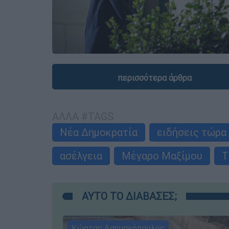
περισσότερα άρθρα
ΑΛΛΑ #TAGS
Νέα Δημοκρατία
ειδήσεις τώρα
ασέλγεια
Μέγαρο Μαξίμου
Τ
ΑΥΤΟ ΤΟ ΔΙΑΒΑΣΕΣ;
Κώστας Ασημακόπουλος