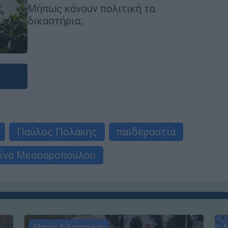
Μήπως κάνουν πολιτική τα
δικαστήρια;
Παύλος Πολάκης
παιδεραστία
ίνα Μεσσαροπούλου
Μαρία Λιλιοπούλου
Μ