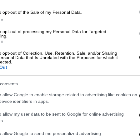
o opt-out of the Sale of my Personal Data.
In
Πολιτική
|
02.12.2019 13:58
to opt-out of processing my Personal Data for Targeted
ing.
Απαλλάχθηκε λόγω παραγραφής ο
In
Γεωργιάδης για την ασέλγεια σε
o opt-out of Collection, Use, Retention, Sale, and/or Sharing
ανήλικο
ersonal Data that Is Unrelated with the Purposes for which it
lected.
«Ο δικαστής είναι υποχρεωμένος να
Out
ακολουθήσει τον νόμο» δήλωσε η
εισαγγελέας της έδρας
consents
o allow Google to enable storage related to advertising like cookies on
evice identifiers in apps.
o allow my user data to be sent to Google for online advertising
s.
Ελλάδα
|
05.03.2019 17:30
Έλενα Ακρίτα σε Μαρέβα: Να
to allow Google to send me personalized advertising.
ζητήσετε δημόσια συγγνώμη