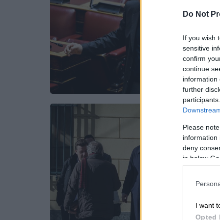
Do Not Pr
If you wish 
sensitive in
confirm you
continue se
information 
further disc
participants
Downstream 
Please note
information 
deny consent
in below Go
Persona
I want t
Opted 