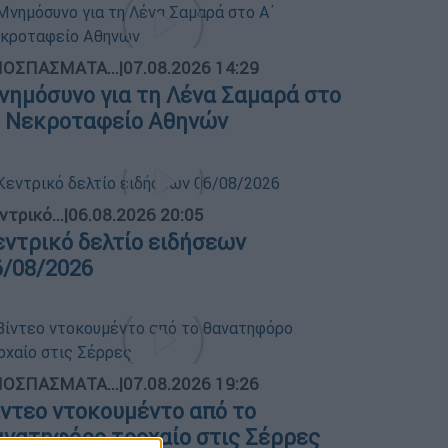
ΟΣΠΑΣΜΑΤΑ...
|
07.08.2026 14:29
νημόσυνο για τη Λένα Σαμαρά στο
΄ Νεκροταφείο Αθηνών
ντρικό...
|
06.08.2026 20:05
εντρικό δελτίο ειδήσεων
6/08/2026
ΟΣΠΑΣΜΑΤΑ...
|
07.08.2026 19:26
ίντεο ντοκουμέντο από το
ανατηφόρο τροχαίο στις Σέρρες